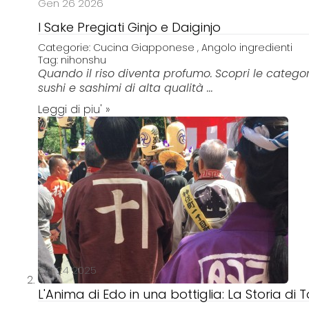
Gen 26 2026
I Sake Pregiati Ginjo e Daiginjo
Categorie:
Cucina Giapponese
,
Angolo ingredienti
Tag:
nihonshu
Quando il riso diventa profumo.
Scopri le catego
sushi e sashimi di alta qualità ...
Leggi di piu' »
Ott 24 2025
L'Anima di Edo in una bottiglia: La Storia di