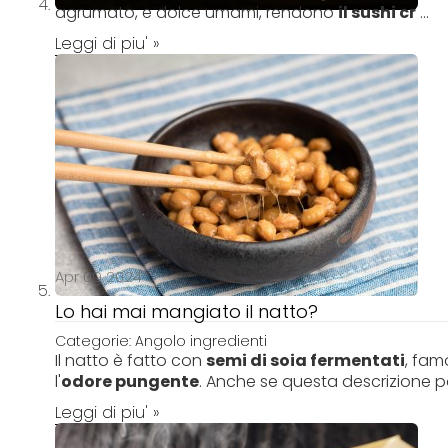
agrumato, e dolce umami, rendono
il sushi cr
...
Leggi di piu' »
Apr 09 2024
Lo hai mai mangiato il natto?
Categorie:
Angolo ingredienti
Il natto è fatto con
semi di soia fermentati
, fam
l'
odore pungente
. Anche se questa descrizione po
Leggi di piu' »