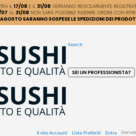
TRA IL
17/08
E IL
31/08
VERRANNO REGOLARMENTE REGISTRATI,
/07
AL
31/08
NON SARÀ POSSIBILE INSERIRE ORDINI CON RITIR
DI AGOSTO SARANNO SOSPESE LE SPEDIZIONI DEI PRODO
Search
SEI UN PROFESSIONISTA?
S
k
i
p
t
o
C
o
Benven
n
Il mio Account
Lista Preferiti
Entra