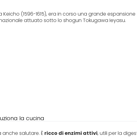
a Keicho (1596-1615), era in corso una grande espansione 
nazionale attuato sotto lo shogun Tokugawa Ieyasu.
luziona la cucina
a anche salutare. È
ricco di enzimi attivi
, utili per la dige