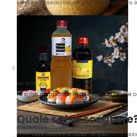
contiene probiotici benefici per l’intestino. Inoltre, è p
Leggi di piu' »
Dic 16 2024
Le salse giapponesi: origini, preparazioni e
Categorie:
Angolo ingredienti
Quale salsa scegliere?
Tra la
Yuzu Sauce e la Salsa Teriyaki
vince l’abb