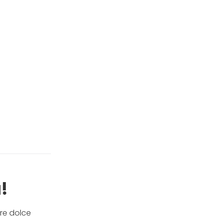
!
ore dolce