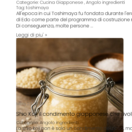
Categorie:
Cucina Giapponese
,
Angolo ingredienti
Tag:
toshimaya
All'epoca in cui Toshimaya fu fondata durante l'er
di Edo come parte del programma di costruzione 
Di conseguenza, molte persone ...
Leggi di piu' »
Mag 23 2025
Shio Koji, il condimento giapponese che rivo
Categorie:
Angolo ingredienti
Lo shio koji non è solo un condimento delizioso, m