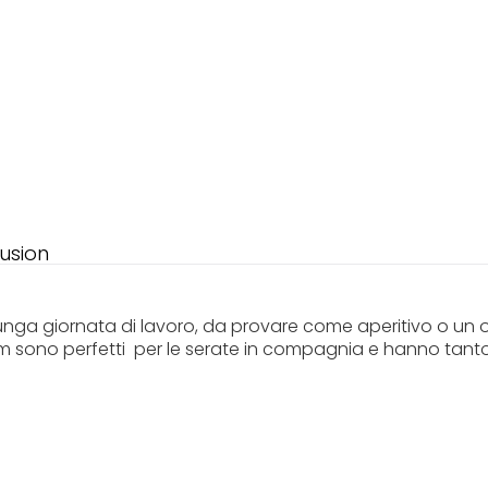
Fusion
unga giornata di lavoro, da provare come aperitivo o un o
 sum sono perfetti per le serate in compagnia e hanno tanto