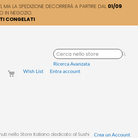
 MA LA SPEDIZIONE DECORRERÀ A PARTIRE DAL
01/09
O IN NEGOZIO.
TTI CONGELATI
S
e
a
Ricerca Avanzata
r
Your Cart
Wish List
Entra
account
c
h
uti nello Store Italiano dedicato al Sushi
Crea un Account