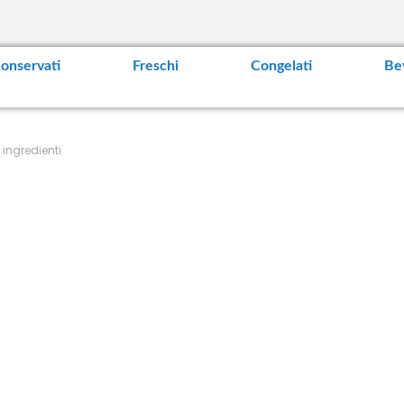
t
e
n
t
onservati
Freschi
Congelati
Be
ingredienti