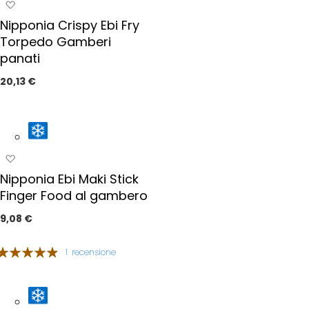
A
p
g
Nipponia Crispy Ebi Fry
r
g
e
Torpedo Gamberi
i
f
panati
u
e
n
20,13 €
r
g
i
i
t
a
i
i
p
A
r
g
e
Nipponia Ebi Maki Stick
g
f
Finger Food al gambero
i
e
u
9,08 €
r
n
i
g
Valutazione:
t
1
recensione
i
i
3%
a
i
p