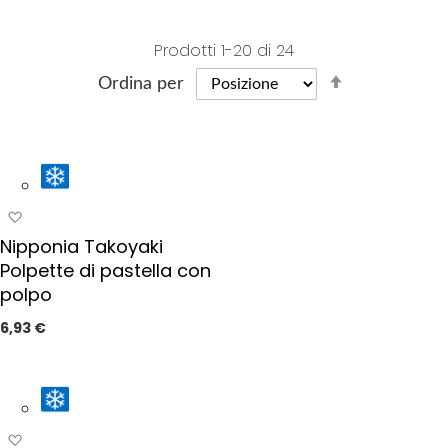
Prodotti
1
-
20
di
24
S
Ordina per
e
t
D
e
s
A
c
g
Nipponia Takoyaki
e
g
Polpette di pastella con
n
i
polpo
d
u
i
n
6,93 €
g
n
i
g
a
D
i
i
p
A
r
r