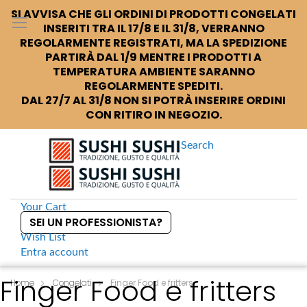
SI AVVISA CHE GLI ORDINI DI PRODOTTI CONGELATI
INSERITI TRA IL 17/8 E IL 31/8, VERRANNO
REGOLARMENTE REGISTRATI, MA LA SPEDIZIONE
PARTIRÀ DAL 1/9 MENTRE I PRODOTTI A
TEMPERATURA AMBIENTE SARANNO
REGOLARMENTE SPEDITI.
DAL 27/7 AL 31/8 NON SI POTRÀ INSERIRE ORDINI
CON RITIRO IN NEGOZIO.
Search
Your Cart
SEI UN PROFESSIONISTA?
Wish List
Entra
account
S
Finger Food e fritters
k
Home
Congelati
Finger Food e fritters
i