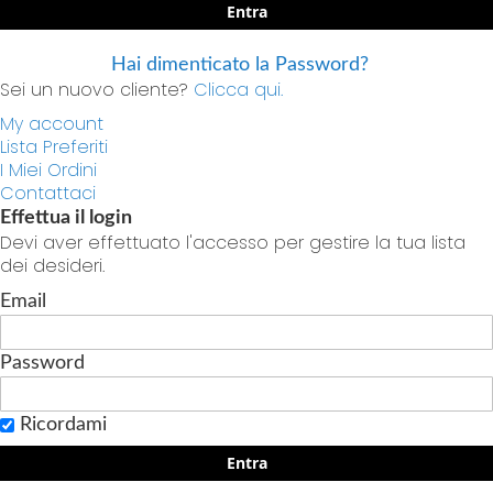
Entra
Hai dimenticato la Password?
Sei un nuovo cliente?
Clicca qui.
My account
Lista Preferiti
I Miei Ordini
Contattaci
Effettua il login
Devi aver effettuato l'accesso per gestire la tua lista
dei desideri.
Email
Password
Ricordami
Entra