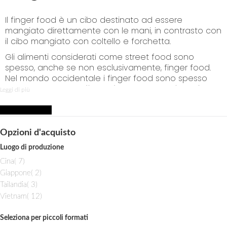
p
t
Il finger food è un cibo destinato ad essere
o
mangiato direttamente con le mani, in contrasto con
C
il cibo mangiato con coltello e forchetta.
o
n
Gli alimenti considerati come street food sono
t
spesso, anche se non esclusivamente, finger food.
e
Nel mondo occidentale i finger food sono spesso
n
antipasti. Esempi di
finger food sono tartine, pizze
Leggi di più
t
rustiche, formaggi e salumi su spiedino, olive e
stuzzichini.
Ma in Oriente i finger food sono
Acquista per
generalmente fritters, alimenti preparati e fritti, come
ad esempio involtini primavera, samosa, panini,
Opzioni d'acquisto
gamberi e spiedini. I finger food e i fritters sono
Luogo di produzione
particolarmente indicati per banchetti e ricevimenti
i
Cina
a buffet in piedi.
7
t
i
Giappone
2
e
t
i
Tailandia
3
m
e
t
i
Vietnam
12
m
e
t
m
e
Seleziona per piccoli formati
m