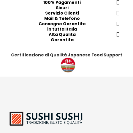
e
100% Pagamenti
Sicuri
f
Servizio Clienti
e
Mail & Telefono
r
Consegne Garantite
i
in tutta Italia
t
Alta Qualità
i
Garantita
Certificazione di Qualità Japanese Food Support