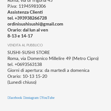
Roma, via di Trigoria 45
P.iva: 11945981006
Assistenza Clienti
tel. +393938266728
ordinisushisushi@gmail.com
Orario: dal lun al ven
8-13 e 14-17
VENDITA AL PUBBLICO
SUSHI-SUSHI STORE
Roma, via Domenico Millelire 49 (Metro Cipro)
tel. +0693563138
Giorni di apertura: da martedì a domenica
Orario: 10-13 15-20
(Lunedì chiuso)
facebook
instagram
YouTube