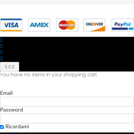
© 2025 Powered by studiofuturoma.com - Sushi-Sushi srl Via di
Trigoria,45 Roma P.IVA 11945981006
You have no items in your shopping cart
Email
Password
Ricordami