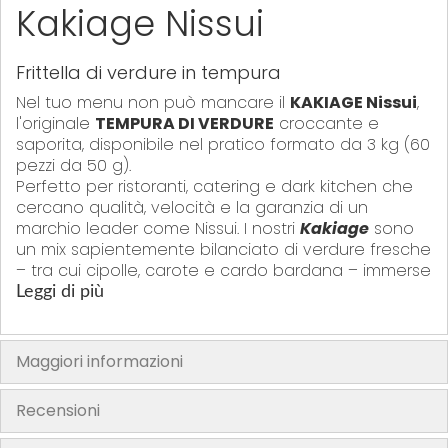
y
Kakiage Nissui
Frittella di verdure in tempura
Nel tuo menu non può mancare il
KAKIAGE Nissui
,
l'originale
TEMPURA DI VERDURE
croccante e
saporita, disponibile nel pratico formato da 3 kg (60
pezzi da 50 g).
Perfetto per ristoranti, catering e dark kitchen che
cercano qualità, velocità e la garanzia di un
marchio leader come Nissui. I nostri
Kakiage
sono
un mix sapientemente bilanciato di verdure fresche
– tra cui cipolle, carote e cardo bardana – immerse
in una pastella leggera e pre-fritta, che garantisce
Leggi di più
la massima croccantezza in pochi minuti.
Questi sfiziosi
FRITTERS
vegan sono la soluzione
ideale per arricchire i tuoi piatti, come contorno per
Maggiori informazioni
il ramen, per creare un eccellente bento box o
semplicemente come antipasto (starter) irresistibile.
Recensioni
Il prodotto è pre-fritto e pronto per il forno ("Oven-
Ready"), riducendo i tempi di preparazione e