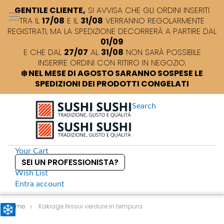
GENTILE CLIENTE,
SI AVVISA CHE GLI ORDINI INSERITI
TRA IL
17/08
E IL
31/08
VERRANNO REGOLARMENTE
REGISTRATI, MA LA SPEDIZIONE DECORRERÀ A PARTIRE DAL
01/09
E CHE DAL
27/07
AL
31/08
NON SARÀ POSSIBILE
INSERIRE ORDINI CON RITIRO IN NEGOZIO.
❄️ NEL MESE DI AGOSTO SARANNO SOSPESE LE
SPEDIZIONI DEI PRODOTTI CONGELATI
Search
Your Cart
SEI UN PROFESSIONISTA?
Wish List
Entra
account
S
k
Home
Kakiage Nissui verdure in tempura
i