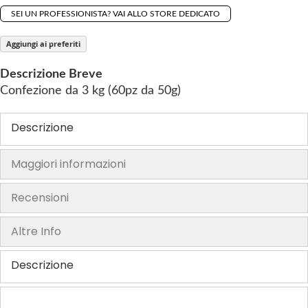
g
SEI UN PROFESSIONISTA? VAI ALLO STORE DEDICATO
o
Aggiungi ai preferiti
f
t
Descrizione Breve
h
Confezione da 3 kg (60pz da 50g)
e
i
Descrizione
m
a
Maggiori informazioni
g
e
s
Recensioni
g
a
Altre Info
l
l
Descrizione
e
r