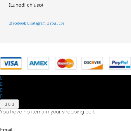
(Lunedì chiuso)
facebook
instagram
YouTube
© 2025 Powered by studiofuturoma.com - Sushi-Sushi srl Via di
Trigoria,45 Roma P.IVA 11945981006
You have no items in your shopping cart
Email