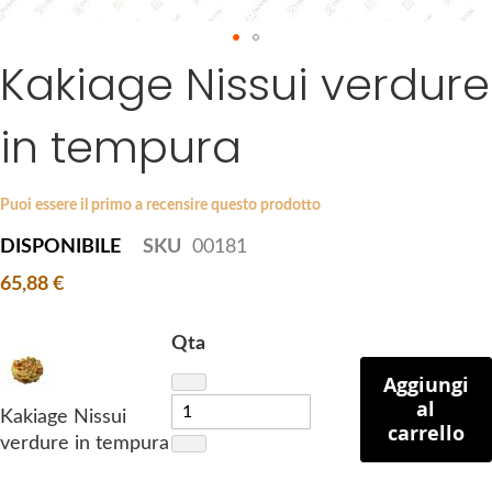
a
g
Kakiage Nissui verdure
S
e
k
s
i
g
in tempura
p
a
t
l
o
l
Puoi essere il primo a recensire questo prodotto
t
e
DISPONIBILE
SKU
00181
h
r
e
y
65,88 €
b
e
Qta
g
Aggiungi
i
al
n
Kakiage Nissui
carrello
n
verdure in tempura
i
n