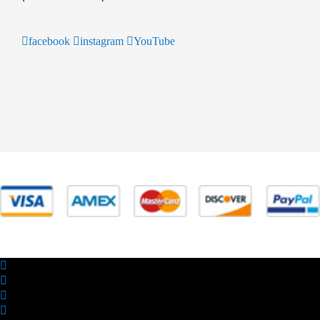
facebook
instagram
YouTube
© 2025 Powered by studiofuturoma.com - Sushi-Sushi srl Via di
Trigoria,45 Roma P.IVA 11945981006