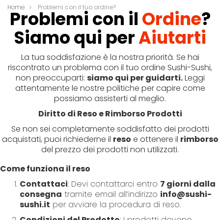
k
Home
Problemi con il tuo ordine?
Problemi con il
Ordine
?
i
p
Siamo qui per
Aiutarti
t
o
La tua soddisfazione è la nostra priorità. Se hai
C
riscontrato un problema con il tuo ordine Sushi-Sushi,
o
non preoccuparti:
siamo qui per guidarti.
Leggi
n
attentamente le nostre politiche per capire come
t
possiamo assisterti al meglio.
e
n
Diritto di Reso e Rimborso Prodotti
t
Se non sei completamente soddisfatto dei prodotti
acquistati, puoi richiederne il
reso
e ottenere il
rimborso
del prezzo dei prodotti non utilizzati.
Come funziona il reso
Contattaci
: Devi contattarci entro
7 giorni dalla
consegna
tramite email all’indirizzo
info@sushi-
sushi.it
per avviare la procedura di reso.
Condizioni del Prodotto
: I prodotti devono