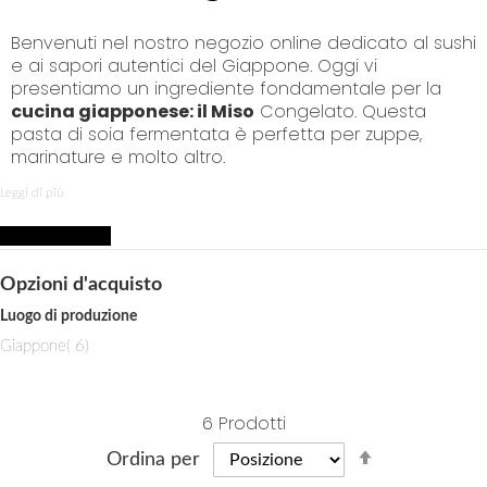
p
t
Benvenuti nel nostro negozio online dedicato al sushi
o
e ai sapori autentici del Giappone. Oggi vi
C
presentiamo un ingrediente fondamentale per la
o
cucina giapponese: il Miso
Congelato. Questa
n
pasta di soia fermentata è perfetta per zuppe,
t
marinature e molto altro.
e
n
Il Miso: Un Elemento Chiave della Cucina
Leggi di più
t
Giapponese
Acquista per
Il miso è un condimento essenziale nella cucina
giapponese e si ottiene dalla fermentazione di soia,
Opzioni d'acquisto
sale e, talvolta, cereali come il riso o l'orzo. Il risultato
è una pasta ricca di sapore, con un equilibrio
Luogo di produzione
perfetto tra salato e umami.
i
Giappone
6
t
Miso: Perché è Speciale:
e
Il nostro miso è congelato per preservarne la
m
6
Prodotti
freschezza e l'aroma autentico. Questo processo di
S
congelamento consente di mantenere intatti i
Ordina per
profumi e i sapori del miso, garantendo che ogni
e