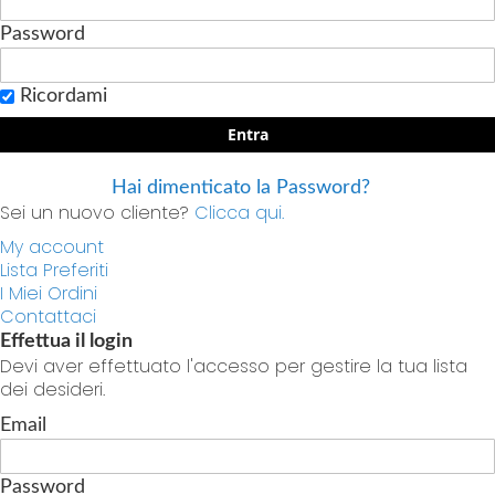
Password
Ricordami
Entra
Hai dimenticato la Password?
Sei un nuovo cliente?
Clicca qui.
My account
Lista Preferiti
I Miei Ordini
Contattaci
Effettua il login
Devi aver effettuato l'accesso per gestire la tua lista
dei desideri.
Email
Password