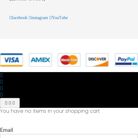
facebook
instagram
YouTube
© 2025 Powered by studiofuturoma.com - Sushi-Sushi srl Via di
Trigoria,45 Roma P.IVA 11945981006
You have no items in your shopping cart
Email