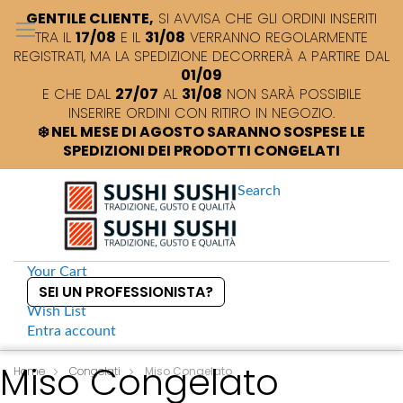
GENTILE CLIENTE,
SI AVVISA CHE GLI ORDINI INSERITI
TRA IL
17/08
E IL
31/08
VERRANNO REGOLARMENTE
REGISTRATI, MA LA SPEDIZIONE DECORRERÀ A PARTIRE DAL
01/09
E CHE DAL
27/07
AL
31/08
NON SARÀ POSSIBILE
INSERIRE ORDINI CON RITIRO IN NEGOZIO.
❄️ NEL MESE DI AGOSTO SARANNO SOSPESE LE
SPEDIZIONI DEI PRODOTTI CONGELATI
Search
Your Cart
SEI UN PROFESSIONISTA?
Wish List
Entra
account
S
Miso Congelato
k
Home
Congelati
Miso Congelato
i