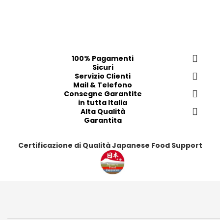
n
t
g
i
i
a
i
p
100% Pagamenti
r
Sicuri
e
Servizio Clienti
f
Mail & Telefono
Consegne Garantite
e
in tutta Italia
r
Alta Qualità
i
Garantita
t
i
Certificazione di Qualità Japanese Food Support