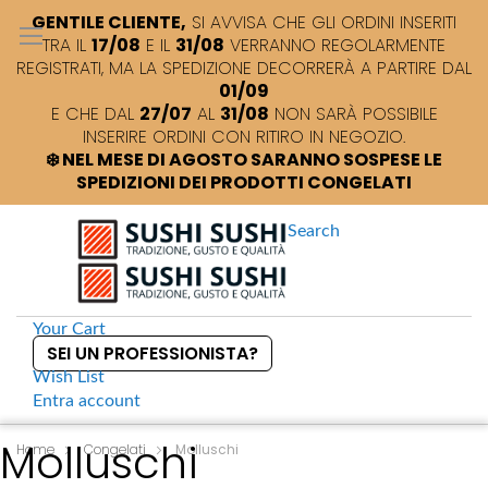
GENTILE CLIENTE,
SI AVVISA CHE GLI ORDINI INSERITI
TRA IL
17/08
E IL
31/08
VERRANNO REGOLARMENTE
REGISTRATI, MA LA SPEDIZIONE DECORRERÀ A PARTIRE DAL
01/09
E CHE DAL
27/07
AL
31/08
NON SARÀ POSSIBILE
INSERIRE ORDINI CON RITIRO IN NEGOZIO.
❄️ NEL MESE DI AGOSTO SARANNO SOSPESE LE
SPEDIZIONI DEI PRODOTTI CONGELATI
Search
Your Cart
SEI UN PROFESSIONISTA?
Wish List
Entra
account
S
Molluschi
k
Home
Congelati
Molluschi
i