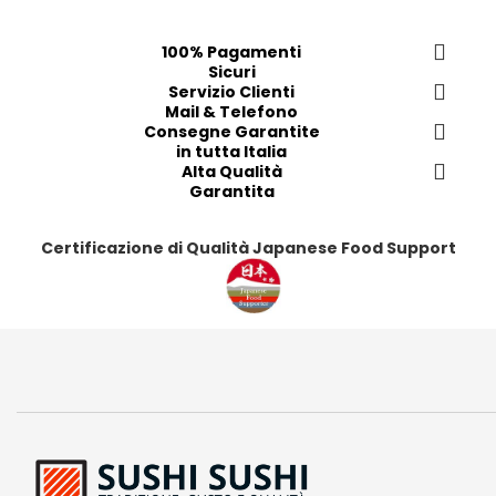
i
t
a
i
i
100% Pagamenti
p
Sicuri
r
Servizio Clienti
Mail & Telefono
e
Consegne Garantite
f
in tutta Italia
e
Alta Qualità
r
Garantita
i
t
Certificazione di Qualità Japanese Food Support
i