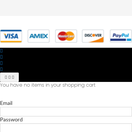
© 2025 Powered by studiofuturoma.com - Sushi-Sushi srl Via di
Trigoria,45 Roma P.IVA 11945981006
You have no items in your shopping cart
Email
Password