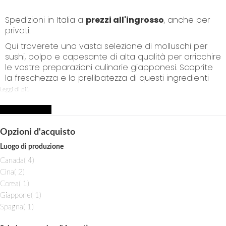
p
t
Spedizioni in Italia a
prezzi all'ingrosso
, anche per
o
privati.
C
o
Qui troverete una vasta selezione di molluschi per
n
sushi, polpo e capesante di alta qualità per arricchire
t
le vostre preparazioni culinarie giapponesi. Scoprite
e
la freschezza e la prelibatezza di questi ingredienti
n
essenziali per un sushi autentico e delizioso.
Leggi di più
t
Molluschi per Sushi
Acquista per
Opzioni d'acquisto
Vongole giapponesi:
Luogo di produzione
Le vongole giapponesi sono un ingrediente versatile
i
Canada
4
e gustoso perfetto per il vostro sushi. Proponiamo
t
i
Cina
2
una selezione di vongole fresche e di alta qualità,
e
t
i
Corea
1
pronte per essere utilizzate nelle vostre creazioni
m
e
t
i
Giappone
1
sushi.
m
e
t
i
Spagna
1
m
e
Polpo per Sushi
t
m