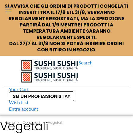
SI AVVISA CHE GLI ORDINI DI PRODOTTI CONGELATI
INSERITI TRA IL 17/8 E IL 31/8, VERRANNO
REGOLARMENTE REGISTRATI, MA LA SPEDIZIONE
PARTIRÀ DAL 1/9 MENTRE I PRODOTTI A
TEMPERATURA AMBIENTE SARANNO
REGOLARMENTE SPEDITI.
DAL 27/7 AL 31/8 NON SI POTRÀ INSERIRE ORDINI
CON RITIRO IN NEGOZIO.
Search
Your Cart
SEI UN PROFESSIONISTA?
Wish List
Entra
account
S
Vegetali
k
Home
Congelati
Vegetali
i