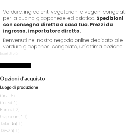
p
t
Verdure, ingredienti vegetariani e vegani congelati
o
per la cucina giapponese ed asiatica.
Spedizioni
C
con consegna diretta a casa tua. Prezzi da
o
ingrosso, importatore diretto.
n
t
Benvenuti nel nostro negozio online dedicato alle
e
verdure giapponesi congelate, un'ottima opzione
n
per arricchire la vostra cucina con sapori autentici
Leggi di più
t
del Giappone comodamente da casa vostra. Le
verdure giapponesi sono conosciute per la loro
Acquista per
freschezza, gusto unico e contributo alla dieta sana
e equilibrata.
Opzioni d'acquisto
Luogo di produzione
Verdure Giapponesi
i
Cina
8
Congelate
t
i
Corea
1
e
t
i
Europa
2
m
e
t
i
Giappone
13
Edamame:
m
e
t
i
Tailandia
1
m
Gli edamame sono fagioli di soia giovani, raccolti
e
t
i
Taiwan
1
m