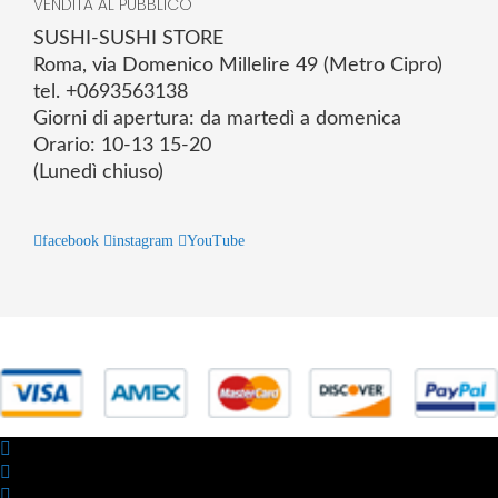
VENDITA AL PUBBLICO
SUSHI-SUSHI STORE
Roma, via Domenico Millelire 49 (Metro Cipro)
tel. +0693563138
Giorni di apertura: da martedì a domenica
Orario: 10-13 15-20
(Lunedì chiuso)
facebook
instagram
YouTube
© 2025 Powered by studiofuturoma.com - Sushi-Sushi srl Via di
Trigoria,45 Roma P.IVA 11945981006