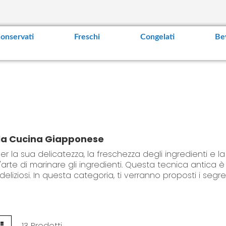
t
e
n
t
onservati
Freschi
Congelati
Be
nella Cucina Giapponese
 la sua delicatezza, la freschezza degli ingredienti e l
'arte di marinare gli ingredienti. Questa tecnica antica
 deliziosi. In questa categoria, ti verranno proposti i segre
una presenza comune e insostituibile. Dai semplici sotta
L
13
Prodotti