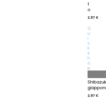
t
o
2,97 €
Q
u
i
c
k
S
h
o
p
Shibazuk
giappon
2,97 €