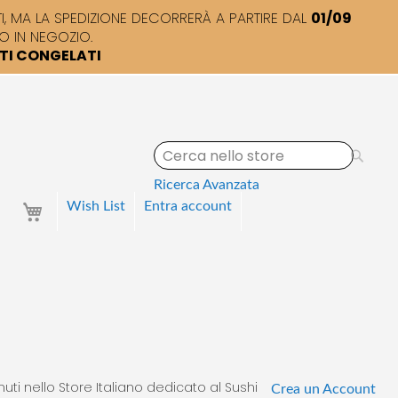
 MA LA SPEDIZIONE DECORRERÀ A PARTIRE DAL
01/09
O IN NEGOZIO.
TTI CONGELATI
S
e
a
Ricerca Avanzata
r
Your Cart
Wish List
Entra
account
c
h
uti nello Store Italiano dedicato al Sushi
Crea un Account