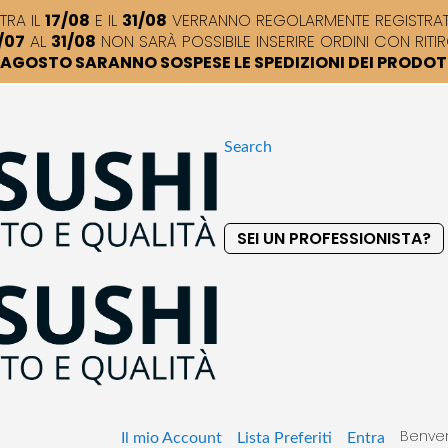
TRA IL
17/08
E IL
31/08
VERRANNO REGOLARMENTE REGISTRATI,
/07
AL
31/08
NON SARÀ POSSIBILE INSERIRE ORDINI CON RITIR
DI AGOSTO SARANNO SOSPESE LE SPEDIZIONI DEI PRODO
Search
SEI UN PROFESSIONISTA?
S
k
i
p
t
o
C
o
Benven
n
Il mio Account
Lista Preferiti
Entra