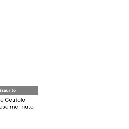
Esaurito
e Cetriolo
ese marinato