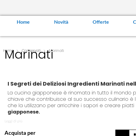
Home
Novità
Offerte
C
Marinati
Home
Conservati
Marinati
I Segreti dei Deliziosi Ingredienti Marinati 
La cucina giapponese è rinomata in tutto il mondo per
chiave che contribuisce al suo successo culinario è l
che la utilizzano per arricchire i sapori e creare piatti
giapponese.
Dai Tsukemono al Zenzero Marinato
Leggi di più
Nella cucina giapponese, le verdure marinatene sono 
V
Acquista per
G