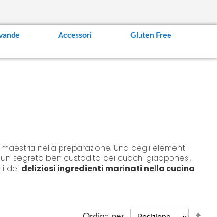
vande
Accessori
Gluten Free
a maestria nella preparazione. Uno degli elementi
 è un segreto ben custodito dei cuochi giapponesi,
ti dei
deliziosi ingredienti marinati nella cucina
ceti ai raffinati tsukemono, dallo zenzero marinato
S
Ordina per