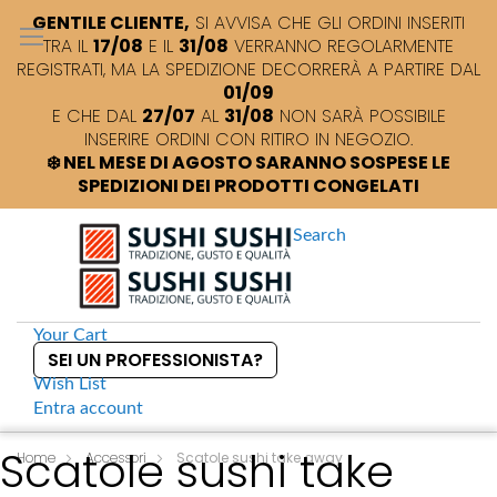
GENTILE CLIENTE,
SI AVVISA CHE GLI ORDINI INSERITI
TRA IL
17/08
E IL
31/08
VERRANNO REGOLARMENTE
REGISTRATI, MA LA SPEDIZIONE DECORRERÀ A PARTIRE DAL
01/09
E CHE DAL
27/07
AL
31/08
NON SARÀ POSSIBILE
INSERIRE ORDINI CON RITIRO IN NEGOZIO.
❄️ NEL MESE DI AGOSTO SARANNO SOSPESE LE
SPEDIZIONI DEI PRODOTTI CONGELATI
Search
Your Cart
SEI UN PROFESSIONISTA?
Wish List
Entra
account
S
Scatole sushi take
k
Home
Accessori
Scatole sushi take away
i