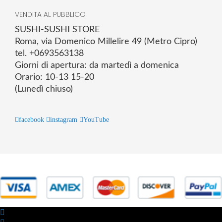
VENDITA AL PUBBLICO
SUSHI-SUSHI STORE
Roma, via Domenico Millelire 49 (Metro Cipro)
tel. +0693563138
Giorni di apertura: da martedì a domenica
Orario: 10-13 15-20
(Lunedì chiuso)
facebook
instagram
YouTube
© 2025 Powered by studiofuturoma.com - Sushi-Sushi srl Via di
Trigoria,45 Roma P.IVA 11945981006