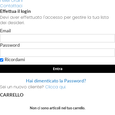
I Miei Ordini
Contattaci
Effettua il login
Devi aver effettuato l'accesso per gestire la tua lista
dei desideri.
Email
Password
Ricordami
Entra
Hai dimenticato la Password?
Sei un nuovo cliente?
Clicca qui.
CARRELLO
Non ci sono articoli nel tuo carrello.