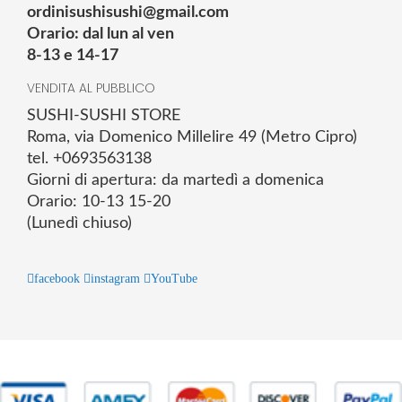
ordinisushisushi@gmail.com
Orario: dal lun al ven
8-13 e 14-17
VENDITA AL PUBBLICO
SUSHI-SUSHI STORE
Roma, via Domenico Millelire 49 (Metro Cipro)
tel. +0693563138
Giorni di apertura: da martedì a domenica
Orario: 10-13 15-20
(Lunedì chiuso)
facebook
instagram
YouTube
© 2025 Powered by studiofuturoma.com - Sushi-Sushi srl Via di
Trigoria,45 Roma P.IVA 11945981006