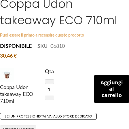
Coppa Udon
k
e
i
s
takeaway ECO 710ml
p
g
t
a
o
l
Puoi essere il primo a recensire questo prodotto
t
l
DISPONIBILE
SKU
06810
h
e
e
r
30,46 €
b
y
e
Qta
g
Aggiungi
i
Coppa Udon
al
n
carrello
takeaway ECO
n
710ml
i
n
g
SEI UN PROFESSIONISTA? VAI ALLO STORE DEDICATO
o
Aggiungi ai preferiti