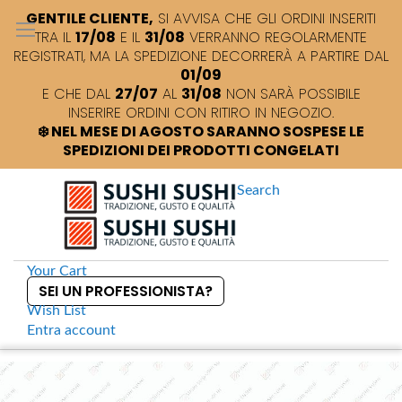
GENTILE CLIENTE,
SI AVVISA CHE GLI ORDINI INSERITI
TRA IL
17/08
E IL
31/08
VERRANNO REGOLARMENTE
REGISTRATI, MA LA SPEDIZIONE DECORRERÀ A PARTIRE DAL
01/09
E CHE DAL
27/07
AL
31/08
NON SARÀ POSSIBILE
INSERIRE ORDINI CON RITIRO IN NEGOZIO.
❄️ NEL MESE DI AGOSTO SARANNO SOSPESE LE
SPEDIZIONI DEI PRODOTTI CONGELATI
Search
Your Cart
SEI UN PROFESSIONISTA?
Wish List
Entra
account
S
k
Home
Coppa Udon takeaway ECO 710ml
S
i
k