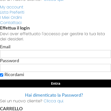
My account
Lista Preferiti
I Miei Ordini
Contattaci
Effettua il login
Devi aver effettuato l'accesso per gestire la tua lista
dei desideri.
Email
Password
Ricordami
Entra
Hai dimenticato la Password?
Sei un nuovo cliente?
Clicca qui.
CARRELLO