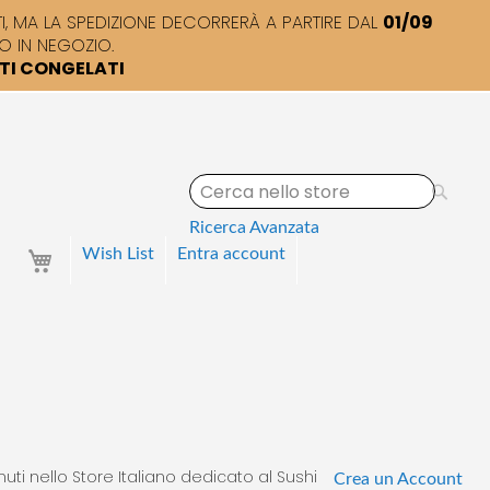
 MA LA SPEDIZIONE DECORRERÀ A PARTIRE DAL
01/09
O IN NEGOZIO.
TTI CONGELATI
S
e
a
Ricerca Avanzata
r
Your Cart
Wish List
Entra
account
c
h
uti nello Store Italiano dedicato al Sushi
Crea un Account