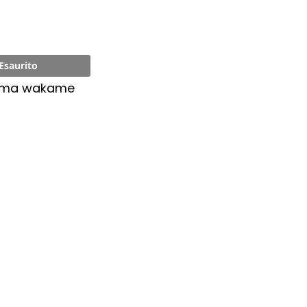
Esaurito
oma wakame