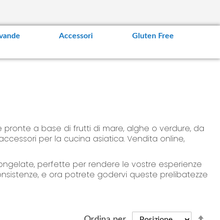
vande
Accessori
Gluten Free
pronte a base di frutti di mare, alghe o verdure, da
ccessori per la cucina asiatica. Vendita online,
ongelate, perfette per rendere le vostre esperienze
consistenze, e ora potrete godervi queste prelibatezze
S
Ordina per