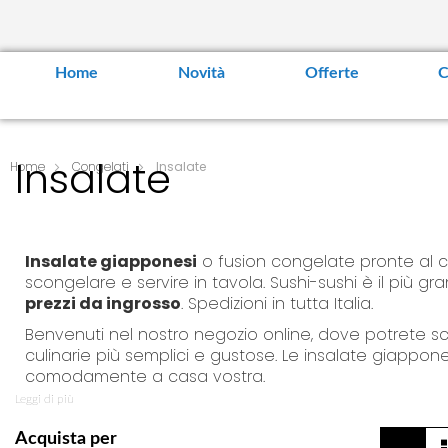
Home
Novità
Offerte
C
Insalate
Home
Congelati
Insalate
Insalate giapponesi
o fusion congelate pronte al
scongelare e servire in tavola. Sushi-sushi è il più g
prezzi da ingrosso
. Spedizioni in tutta Italia.
Benvenuti nel nostro negozio online, dove potrete sc
culinarie più semplici e gustose. Le insalate giappon
comodamente a casa vostra.
Leggi di più
Insalate Giapponesi Co
V
Acquista per
G