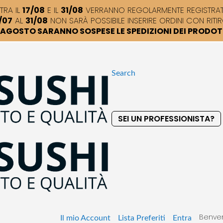
TRA IL
17/08
E IL
31/08
VERRANNO REGOLARMENTE REGISTRATI,
/07
AL
31/08
NON SARÀ POSSIBILE INSERIRE ORDINI CON RITIR
DI AGOSTO SARANNO SOSPESE LE SPEDIZIONI DEI PRODO
Search
SEI UN PROFESSIONISTA?
S
k
i
p
t
o
C
o
Benven
n
Il mio Account
Lista Preferiti
Entra