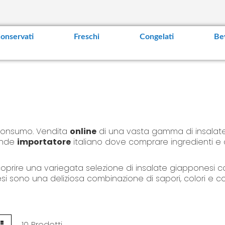
t
e
n
t
onservati
Freschi
Congelati
Be
 consumo. Vendita
online
di una vasta gamma di insalate 
rande
importatore
italiano dove comprare ingredienti e a
oprire una variegata selezione di insalate giapponesi c
esi sono una deliziosa combinazione di sapori, colori e 
ngelate:
L
10
Prodotti