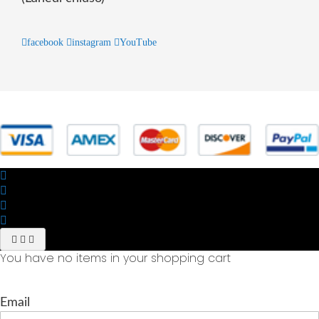
facebook
instagram
YouTube
© 2025 Powered by studiofuturoma.com - Sushi-Sushi srl Via di
Trigoria,45 Roma P.IVA 11945981006
You have no items in your shopping cart
Email