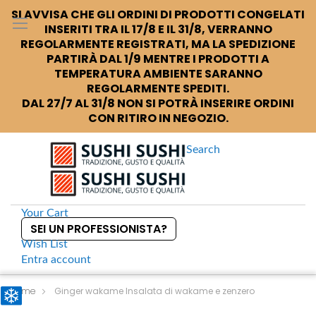
SI AVVISA CHE GLI ORDINI DI PRODOTTI CONGELATI
INSERITI TRA IL 17/8 E IL 31/8, VERRANNO
REGOLARMENTE REGISTRATI, MA LA SPEDIZIONE
PARTIRÀ DAL 1/9 MENTRE I PRODOTTI A
TEMPERATURA AMBIENTE SARANNO
REGOLARMENTE SPEDITI.
DAL 27/7 AL 31/8 NON SI POTRÀ INSERIRE ORDINI
CON RITIRO IN NEGOZIO.
Search
Your Cart
SEI UN PROFESSIONISTA?
Wish List
Entra
account
S
k
Home
Ginger wakame Insalata di wakame e zenzero
i