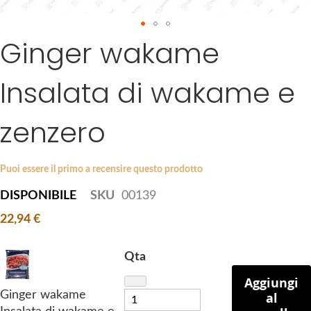
a
g
Ginger wakame
S
e
k
s
i
g
Insalata di wakame e
p
a
t
l
zenzero
o
l
t
e
h
r
Puoi essere il primo a recensire questo prodotto
e
y
b
DISPONIBILE
SKU
00139
e
22,94 €
g
i
Qta
n
n
Aggiungi
i
Ginger wakame
al
n