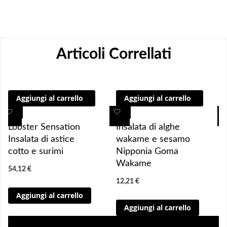
Articoli Correllati
Aggiungi al carrello
Aggiungi al carrello
A
A
A
A
g
g
g
g
Lobster Sensation
Insalata di alghe
g
g
g
g
Insalata di astice
wakame e sesamo
i
i
i
i
cotto e surimi
Nipponia Goma
u
u
u
u
Wakame
54,12 €
n
n
n
n
12,21 €
g
g
g
g
Aggiungi al carrello
i 
i 
i
i
Aggiungi al carrello
a
a
a
a
i 
i 
i
i
‹