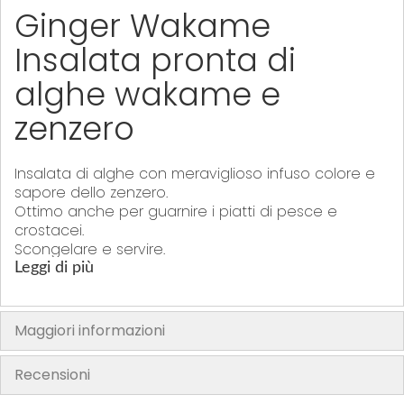
y
Ginger Wakame
Insalata pronta di
alghe wakame e
zenzero
Insalata di alghe con meraviglioso infuso colore e
sapore dello zenzero.
Ottimo anche per guarnire i piatti di pesce e
crostacei.
Scongelare e servire.
Leggi di più
"La confezione del prodotto può contenere informazioni diverse da
quelle mostrate sul nostro sito. Si prega di leggere sempre
l'etichetta, gli avvertimenti e le istruzioni fornite sul prodotto prima di
Maggiori informazioni
utiliizzarlo o consumarlo"
Recensioni