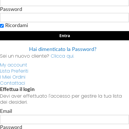
Password
Ricordami
Entra
Hai dimenticato la Password?
Sei un nuovo cliente?
Clicca qui.
My account
Lista Preferiti
I Miei Ordini
Contattaci
Effettua il login
Devi aver effettuato l'accesso per gestire la tua lista
dei desideri.
Email
Password