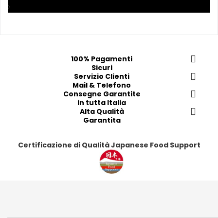
p
p
p
p
›
r
r
r
r
e
e
e
e
f
f
f
f
e
e
e
e
100% Pagamenti
r
r
r
r
Sicuri
i
i
Servizio Clienti
i
i
Mail & Telefono
t
t
t
t
Consegne Garantite
i
i
i
i
in tutta Italia
Alta Qualità
Garantita
Certificazione di Qualità Japanese Food Support