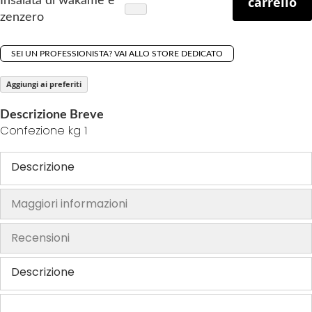
carrello
Insalata di wakame e
g
zenzero
o
f
SEI UN PROFESSIONISTA? VAI ALLO STORE DEDICATO
t
h
Aggiungi ai preferiti
e
i
Descrizione Breve
Confezione kg 1
m
a
g
Descrizione
e
s
Maggiori informazioni
g
a
Recensioni
l
l
Descrizione
e
r