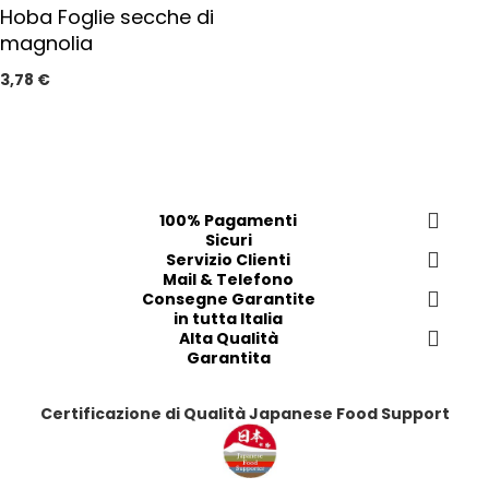
g
Hoba Foglie secche di
i
g
magnolia
p
i
r
u
3,78 €
e
n
f
g
e
i
r
a
i
i
t
p
100% Pagamenti
i
r
Sicuri
e
Servizio Clienti
f
Mail & Telefono
Consegne Garantite
e
in tutta Italia
r
Alta Qualità
i
Garantita
t
i
Certificazione di Qualità Japanese Food Support