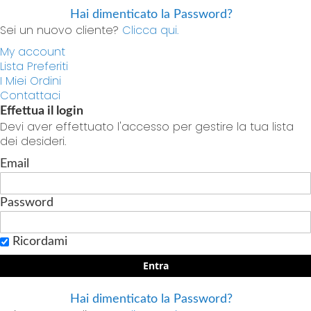
Hai dimenticato la Password?
Sei un nuovo cliente?
Clicca qui.
My account
Lista Preferiti
I Miei Ordini
Contattaci
Effettua il login
Devi aver effettuato l'accesso per gestire la tua lista
dei desideri.
Email
Password
Ricordami
Entra
Hai dimenticato la Password?