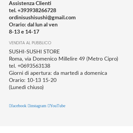
Assistenza Clienti
tel. +393938266728
ordinisushisushi@gmail.com
Orario: dal lun al ven
8-13 e 14-17
VENDITA AL PUBBLICO
SUSHI-SUSHI STORE
Roma, via Domenico Millelire 49 (Metro Cipro)
tel. +0693563138
Giorni di apertura: da martedì a domenica
Orario: 10-13 15-20
(Lunedì chiuso)
facebook
instagram
YouTube
© 2025 Powered by studiofuturoma.com - Sushi-Sushi srl Via di