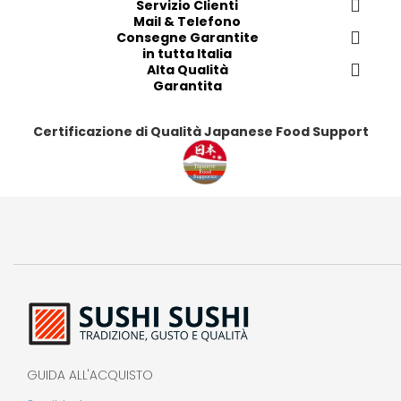
Servizio Clienti
i
i
i
i
Mail & Telefono
t
t
t
t
Consegne Garantite
in tutta Italia
i
i
i
i
Alta Qualità
Garantita
Certificazione di Qualità Japanese Food Support
GUIDA ALL'ACQUISTO