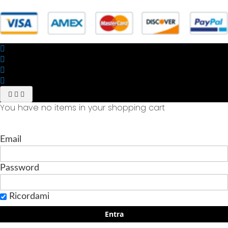
Trigoria,45 Roma P.IVA 11945981006
You have no items in your shopping cart
Email
Password
Ricordami
Entra