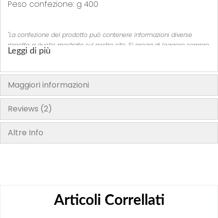
Peso confezione: g 400
"La confezione del prodotto può contenere informazioni diverse
rispetto a quelle mostrate sul nostro sito. Si prega di leggere sempre
Leggi di più
l’etichetta, gli avvertimenti e le istruzioni fornite sul prodotto prima di
utilizzarlo o consumarlo"
Maggiori informazioni
Reviews
2
Altre Info
Articoli Correllati