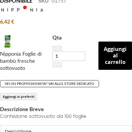
DISPONIBILE
SKU
01757
h
e
i
6,42 €
m
a
Qta
g
Aggiungi
e
Nipponia Foglie di
al
s
carrello
bambù fresche
g
sottovuoto
a
l
l
SEI UN PROFESSIONISTA? VAI ALLO STORE DEDICATO
e
Aggiungi ai preferiti
r
y
Descrizione Breve
Confezione sottovuoto da 100 foglie
Descrizione