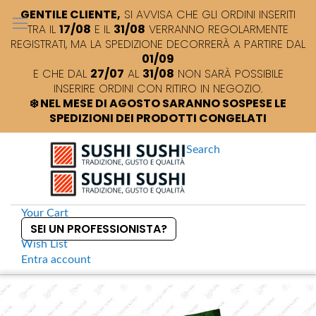
GENTILE CLIENTE,
SI AVVISA CHE GLI ORDINI INSERITI
TRA IL
17/08
E IL
31/08
VERRANNO REGOLARMENTE
REGISTRATI, MA LA SPEDIZIONE DECORRERÀ A PARTIRE DAL
01/09
E CHE DAL
27/07
AL
31/08
NON SARÀ POSSIBILE
INSERIRE ORDINI CON RITIRO IN NEGOZIO.
❄️ NEL MESE DI AGOSTO SARANNO SOSPESE LE
SPEDIZIONI DEI PRODOTTI CONGELATI
Search
Your Cart
SEI UN PROFESSIONISTA?
Wish List
Entra
account
S
k
Home
Nipponia Foglie di bambù fresche sottovuoto
S
i
k