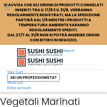
SI AVVISA CHE GLI ORDINI DI PRODOTTI CONGELATI
INSERITI TRA IL 17/8 E IL 31/8, VERRANNO
REGOLARMENTE REGISTRATI, MA LA SPEDIZIONE
PARTIRÀ DAL 1/9 MENTRE I PRODOTTI A
TEMPERATURA AMBIENTE SARANNO
REGOLARMENTE SPEDITI.
DAL 27/7 AL 31/8 NON SI POTRÀ INSERIRE ORDINI
CON RITIRO IN NEGOZIO.
Search
Your Cart
SEI UN PROFESSIONISTA?
Wish List
Entra
account
S
Vegetali Marinati
k
Home
Conservati
Vegetali Marinati
i