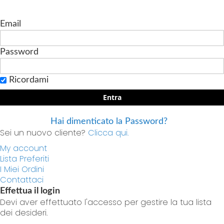
Email
Password
Ricordami
Entra
Hai dimenticato la Password?
Sei un nuovo cliente?
Clicca qui.
My account
Lista Preferiti
I Miei Ordini
Contattaci
Effettua il login
Devi aver effettuato l'accesso per gestire la tua lista
dei desideri.