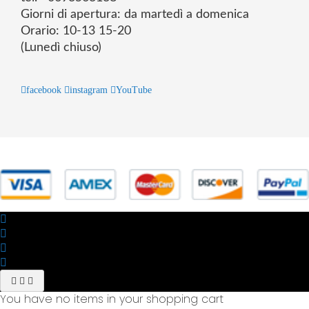
Giorni di apertura: da martedì a domenica
Orario: 10-13 15-20
(Lunedì chiuso)
facebook
instagram
YouTube
© 2025 Powered by studiofuturoma.com - Sushi-Sushi srl Via di
Trigoria,45 Roma P.IVA 11945981006
You have no items in your shopping cart