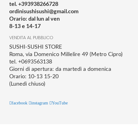
tel. +393938266728
ordinisushisushi@gmail.com
Orario: dal lun al ven
8-13 e 14-17
VENDITA AL PUBBLICO
SUSHI-SUSHI STORE
Roma, via Domenico Millelire 49 (Metro Cipro)
tel. +0693563138
Giorni di apertura: da martedì a domenica
Orario: 10-13 15-20
(Lunedì chiuso)
facebook
instagram
YouTube
© 2025 Powered by studiofuturoma.com - Sushi-Sushi srl Via di
Trigoria,45 Roma P.IVA 11945981006