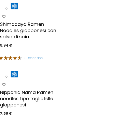
a
i
i
p
A
r
g
e
Shimadaya Ramen
g
f
Noodles giapponesi con
i
e
salsa di soia
u
r
n
i
5,94 €
g
t
i
i
Valutazione:
3
recensioni
a
7%
i
p
r
e
A
f
g
Nipponia Nama Ramen
e
g
r
noodles tipo tagliatelle
i
i
giapponesi
u
t
n
7,59 €
i