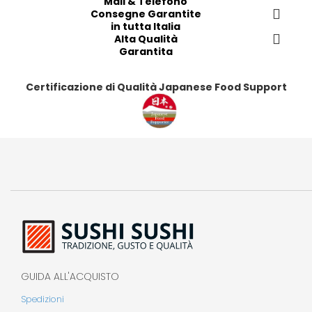
Mail & Telefono
e
Consegne Garantite
r
in tutta Italia
i
Alta Qualità
Garantita
t
i
Certificazione di Qualità Japanese Food Support
GUIDA ALL'ACQUISTO
Spedizioni