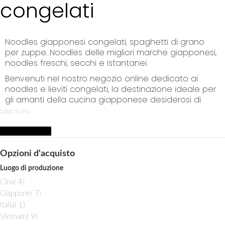
congelati
p
t
o
C
Noodles giapponesi congelati, spaghetti di grano
o
per zuppe. Noodles delle migliori marche giapponesi,
n
noodles freschi, secchi e istantanei.
t
e
Benvenuti nel nostro negozio online dedicato ai
n
noodles e lieviti congelati, la destinazione ideale per
t
gli amanti della cucina giapponese desiderosi di
preparare piatti deliziosi e autentici a casa propria.
Leggi di più
Offriamo una vasta selezione di noodles e lieviti
congelati, pronti per essere utilizzati nelle vostre
Acquista per
ricette preferite.
Opzioni d'acquisto
Noodles Giapponesi
Luogo di produzione
i
Cina
4
Ramen Noodles:
t
i
Giappone
7
e
t
i
Italia
1
Il ramen è uno dei piatti più iconici del Giappone, e
m
e
t
i
Vietnam
9
con i nostri noodles per ramen congelati, potrete
m
e