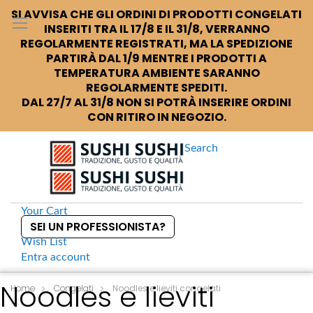
SI AVVISA CHE GLI ORDINI DI PRODOTTI CONGELATI
INSERITI TRA IL 17/8 E IL 31/8, VERRANNO
REGOLARMENTE REGISTRATI, MA LA SPEDIZIONE
PARTIRÀ DAL 1/9 MENTRE I PRODOTTI A
TEMPERATURA AMBIENTE SARANNO
REGOLARMENTE SPEDITI.
DAL 27/7 AL 31/8 NON SI POTRÀ INSERIRE ORDINI
CON RITIRO IN NEGOZIO.
Search
Your Cart
SEI UN PROFESSIONISTA?
Wish List
Entra
account
S
Noodles e lieviti
k
Home
Congelati
Noodles e lieviti congelati
i