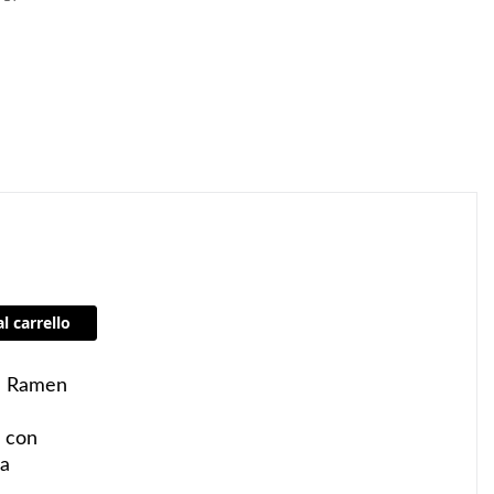
imenti e le istruzioni fornite sul prodotto prima di utiliizzarlo o
l carrello
a Ramen
i con
ia