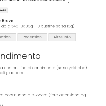
OFESSIONISTA? VAI ALLO STORE DEDICATO
eriti
e Breve
da g 540 (3x180g + 3 bustine salsa 10g)
mazioni
Recensioni
Altre Info
ondimento
lla con bustina di condimento (salsa yakisoba).
nali giapponesi.
tre continuano a cuocere (fare attenzione agli
o.