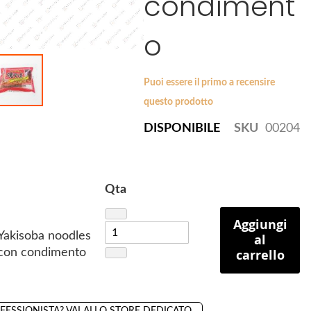
condiment
o
Puoi essere il primo a recensire
questo prodotto
DISPONIBILE
SKU
00204
Qta
Aggiungi
Yakisoba noodles
al
 con condimento
carrello