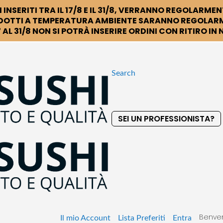
 INSERITI TRA IL 17/8 E IL 31/8, VERRANNO REGOLARMEN
DOTTI A TEMPERATURA AMBIENTE SARANNO REGOLARM
 AL 31/8 NON SI POTRÀ INSERIRE ORDINI CON RITIRO IN
Search
SEI UN PROFESSIONISTA?
S
k
i
p
t
o
C
o
Benven
n
Il mio Account
Lista Preferiti
Entra