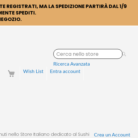
TE REGISTRATI, MA LA SPEDIZIONE PARTIRÀ DAL 1/9
ENTE SPEDITI.
 NEGOZIO.
S
e
a
Ricerca Avanzata
r
Your Cart
Wish List
Entra
account
c
h
uti nello Store Italiano dedicato al Sushi
Crea un Account