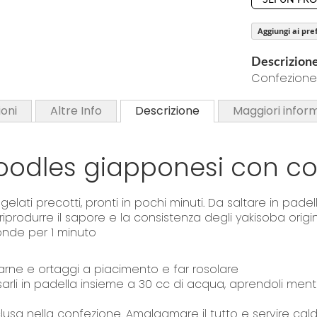
SEI UN PR
y
i
n
Aggiungi ai pref
n
i
Descrizion
n
Confezione 
g
o
oni
Altre Info
Descrizione
Maggiori infor
f
t
oodles giapponesi con c
h
e
i
ati precotti, pronti in pochi minuti. Da saltare in pade
m
 riprodurre il sapore e la consistenza degli yakisoba origi
a
onde per 1 minuto
g
e
arne e ortaggi a piacimento e far rosolare
s
arli in padella insieme a 30 cc di acqua, aprendoli men
g
lusa nella confezione. Amalgamare il tutto e servire cald
a