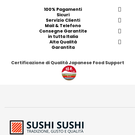
i
p
100% Pagamenti
r
Sicuri
e
Servizio Clienti
Mail & Telefono
f
Consegne Garantite
e
in tutta Italia
r
Alta Qualità
i
Garantita
t
i
Certificazione di Qualità Japanese Food Support