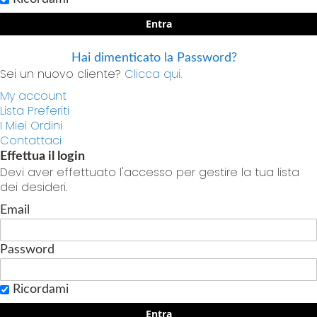
Entra
Hai dimenticato la Password?
Sei un nuovo cliente?
Clicca qui.
My account
Lista Preferiti
I Miei Ordini
Contattaci
Effettua il login
Devi aver effettuato l'accesso per gestire la tua lista
dei desideri.
Email
Password
Ricordami
Entra