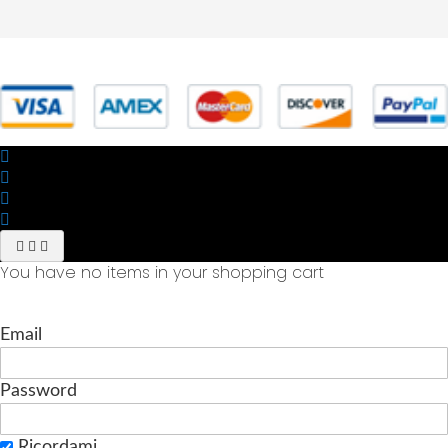
© 2025 Powered by studiofuturoma.com - Sushi-Sushi srl Via di
Trigoria,45 Roma P.IVA 11945981006
You have no items in your shopping cart
Email
Password
Ricordami