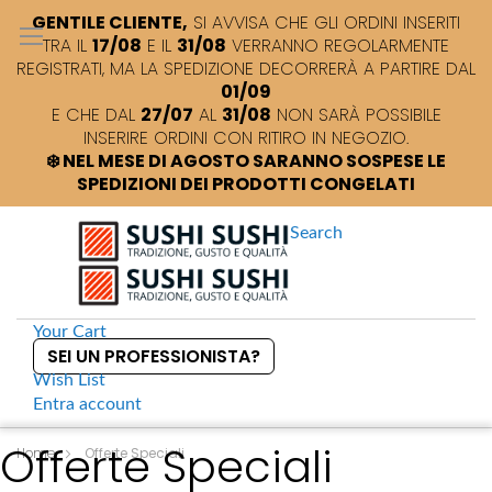
GENTILE CLIENTE,
SI AVVISA CHE GLI ORDINI INSERITI
TRA IL
17/08
E IL
31/08
VERRANNO REGOLARMENTE
REGISTRATI, MA LA SPEDIZIONE DECORRERÀ A PARTIRE DAL
01/09
E CHE DAL
27/07
AL
31/08
NON SARÀ POSSIBILE
INSERIRE ORDINI CON RITIRO IN NEGOZIO.
❄️ NEL MESE DI AGOSTO SARANNO SOSPESE LE
SPEDIZIONI DEI PRODOTTI CONGELATI
Search
Your Cart
SEI UN PROFESSIONISTA?
Wish List
Entra
account
S
Offerte Speciali
k
Home
Offerte Speciali
i