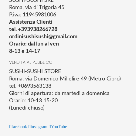
SUSHI-SUSHI SRL
Roma, via di Trigoria 45
P.iva: 11945981006
Assistenza Clienti
tel. +393938266728
ordinisushisushi@gmail.com
Orario: dal lun al ven
8-13 e 14-17
VENDITA AL PUBBLICO
SUSHI-SUSHI STORE
Roma, via Domenico Millelire 49 (Metro Cipro)
tel. +0693563138
Giorni di apertura: da martedì a domenica
Orario: 10-13 15-20
(Lunedì chiuso)
facebook
instagram
YouTube