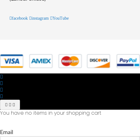
facebook
instagram
YouTube
© 2025 Powered by studiofuturoma.com - Sushi-Sushi srl Via di
Trigoria,45 Roma P.IVA 11945981006
You have no items in your shopping cart
Email