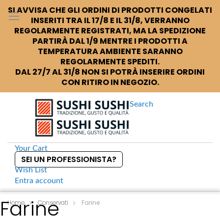
SI AVVISA CHE GLI ORDINI DI PRODOTTI CONGELATI
INSERITI TRA IL 17/8 E IL 31/8, VERRANNO
REGOLARMENTE REGISTRATI, MA LA SPEDIZIONE
PARTIRÀ DAL 1/9 MENTRE I PRODOTTI A
TEMPERATURA AMBIENTE SARANNO
REGOLARMENTE SPEDITI.
DAL 27/7 AL 31/8 NON SI POTRÀ INSERIRE ORDINI
CON RITIRO IN NEGOZIO.
Search
Your Cart
SEI UN PROFESSIONISTA?
Wish List
Entra
account
S
Farine
k
Home
Conservati
Farine
i