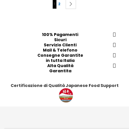
P
You're currently reading page
Page
Page
Avanti
1
2
e
a
f
g
e
r
e
i
100% Pagamenti
t
Sicuri
i
Servizio Clienti
Mail & Telefono
Consegne Garantite
in tutta Italia
Alta Qualità
Garantita
Certificazione di Qualità Japanese Food Support