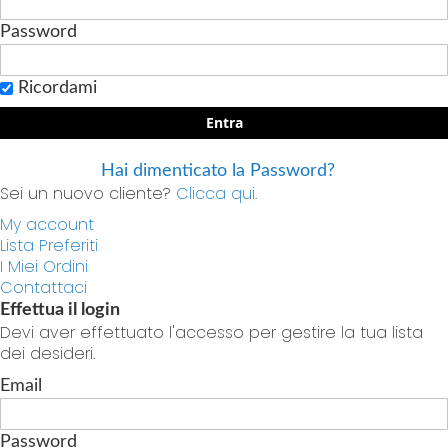
Password
Ricordami
Entra
Hai dimenticato la Password?
Sei un nuovo cliente?
Clicca qui.
My account
Lista Preferiti
I Miei Ordini
Contattaci
Effettua il login
Devi aver effettuato l'accesso per gestire la tua lista
dei desideri.
Email
Password