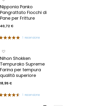
i
g
Nipponia Panko
p
g
r
Pangrattato Fiocchi di
i
e
Pane per Fritture
u
f
n
40,72 €
e
g
r
i
Valutazione:
i
1
recensione
a
t
00%
i
i
p
A
r
g
Nihon Shokken
e
g
Tempurako Supreme
f
i
e
Farina per tempura
u
r
qualità superiore
n
i
g
18,95 €
t
i
i
a
Valutazione:
1
recensione
i
7%
p
r