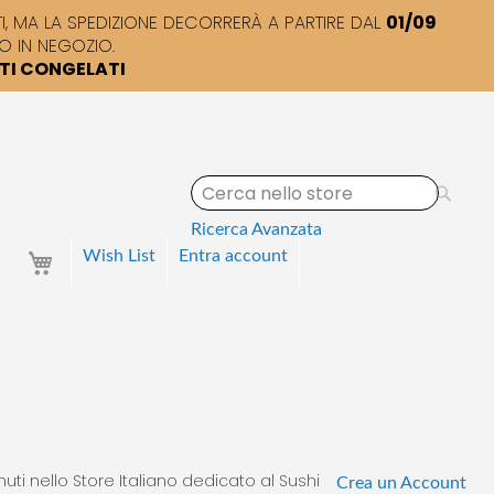
 MA LA SPEDIZIONE DECORRERÀ A PARTIRE DAL
01/09
O IN NEGOZIO.
TTI CONGELATI
S
e
a
Ricerca Avanzata
r
Your Cart
Wish List
Entra
account
c
h
uti nello Store Italiano dedicato al Sushi
Crea un Account