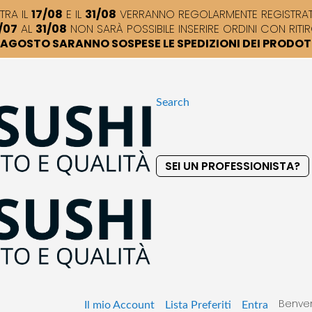
TRA IL
17/08
E IL
31/08
VERRANNO REGOLARMENTE REGISTRATI,
/07
AL
31/08
NON SARÀ POSSIBILE INSERIRE ORDINI CON RITIR
DI AGOSTO SARANNO SOSPESE LE SPEDIZIONI DEI PRODO
Search
SEI UN PROFESSIONISTA?
S
k
i
p
t
o
C
o
Benven
n
Il mio Account
Lista Preferiti
Entra