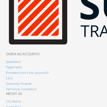
GUIDA ALL'ACQUISTO
Spedizioni
Pagamenti
Problemi con il tuo account?
F.A.Q.
Garanzia Prodotti
Termini & Condizioni
ABOUT US
Chi Siamo
Sushi Blog