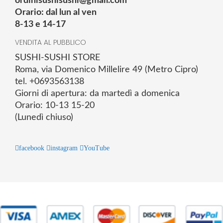
ordinisushisushi@gmail.com
Orario: dal lun al ven
8-13 e 14-17
VENDITA AL PUBBLICO
SUSHI-SUSHI STORE
Roma, via Domenico Millelire 49 (Metro Cipro)
tel. +0693563138
Giorni di apertura: da martedì a domenica
Orario: 10-13 15-20
(Lunedì chiuso)
facebook
instagram
YouTube
© 2025 Powered by studiofuturoma.com - Sushi-Sushi srl Via di
Trigoria,45 Roma P.IVA 11945981006