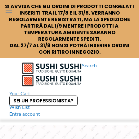
SI AVVISA CHE GLI ORDINI DI PRODOTTI CONGELATI
INSERITI TRA IL 17/8 E IL 31/8, VERRANNO
REGOLARMENTE REGISTRATI, MA LA SPEDIZIONE
PARTIRÀ DAL 1/9 MENTRE I PRODOTTI A
TEMPERATURA AMBIENTE SARANNO
REGOLARMENTE SPEDITI.
DAL 27/7 AL 31/8 NON SI POTRÀ INSERIRE ORDINI
CON RITIRO IN NEGOZIO.
Search
Your Cart
SEI UN PROFESSIONISTA?
Wish List
Entra
account
S
k
Home
Conservati
Kinako Farina di soia
S
i
k