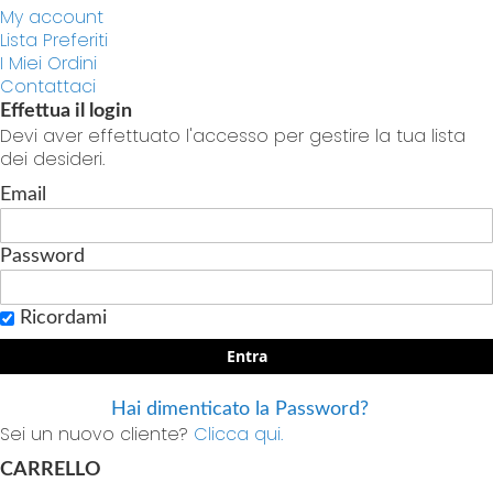
My account
Lista Preferiti
I Miei Ordini
Contattaci
Effettua il login
Devi aver effettuato l'accesso per gestire la tua lista
dei desideri.
Email
Password
Ricordami
Entra
Hai dimenticato la Password?
Sei un nuovo cliente?
Clicca qui.
CARRELLO