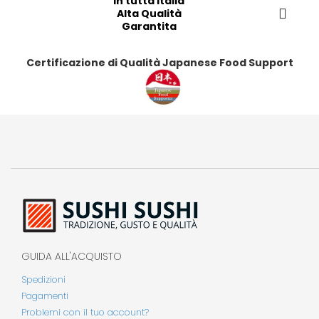
in tutta Italia
t
t
t
t
Alta Qualità
i
i
i
i
Garantita
Certificazione di Qualità Japanese Food Support
GUIDA ALL'ACQUISTO
Spedizioni
Pagamenti
Problemi con il tuo account?