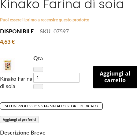
Kinako Farina di soia
k
e
i
s
p
Puoi essere il primo a recensire questo prodotto
g
t
a
DISPONIBILE
SKU
07597
o
l
4,63 €
t
l
h
e
e
r
Qta
b
y
e
Aggiungi al
Kinako Farina
carrello
g
di soia
i
n
n
SEI UN PROFESSIONISTA? VAI ALLO STORE DEDICATO
i
n
Aggiungi ai preferiti
g
o
Descrizione Breve