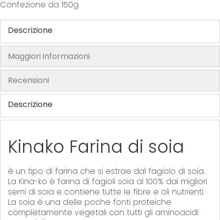
f
Confezione da 150g
t
h
Descrizione
e
i
Maggiori informazioni
m
a
Recensioni
g
e
Descrizione
s
g
a
Kinako Farina di soia
l
l
e
è un tipo di farina che si estrae dal fagiolo di soia.
r
La Kina-ko è farina di fagioli soia al 100% dai migliori
semi di soia e contiene tutte le fibre e oli nutrienti.
y
La soia è una delle poche fonti proteiche
completamente vegetali con tutti gli aminoacidi