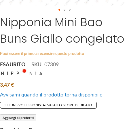
a
g
Nipponia Mini Bao
S
e
k
s
i
g
Buns Giallo congelato
p
a
t
l
o
l
Puoi essere il primo a recensire questo prodotto
t
e
ESAURITO
SKU
07309
h
r
e
y
b
3,47 €
e
g
Avvisami quando il prodotto torna disponibile
i
SEI UN PROFESSIONISTA? VAI ALLO STORE DEDICATO
n
n
Aggiungi ai preferiti
i
n