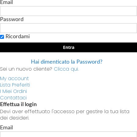
Email
Password
Ricordami
Entra
Hai dimenticato la Password?
Sei un nuovo cliente?
Clicca qui.
My account
Lista Preferiti
I Miei Ordini
Contattaci
Effettua il login
Devi aver effettuato l'accesso per gestire la tua lista
dei desideri.
Email