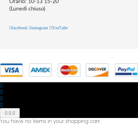
Orario: 10-13 15-20
(Lunedì chiuso)
facebook
instagram
YouTube
© 2025 Powered by studiofuturoma.com - Sushi-Sushi srl Via di
Trigoria,45 Roma P.IVA 11945981006
You have no items in your shopping cart