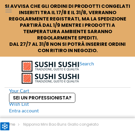
SI AVVISA CHE GLI ORDINI DI PRODOTTI CONGELATI
INSERITI TRA IL 17/8 E IL 31/8, VERRANNO
REGOLARMENTE REGISTRATI, MA LA SPEDIZIONE
PARTIRÀ DAL 1/9 MENTRE I PRODOTTI A
TEMPERATURA AMBIENTE SARANNO
REGOLARMENTE SPEDITI.
DAL 27/7 AL 31/8 NON SI POTRÀ INSERIRE ORDINI
CON RITIRO IN NEGOZIO.
Search
Your Cart
SEI UN PROFESSIONISTA?
Wish List
Entra
account
S
k
Home
Nipponia Mini Bao Buns Giallo congelato
i