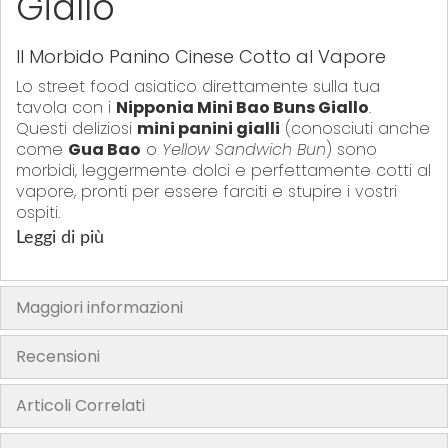
Giallo
y
Il Morbido Panino Cinese Cotto al Vapore
Lo street food asiatico direttamente sulla tua
tavola con i
Nipponia Mini Bao Buns Giallo
.
Questi deliziosi
mini panini gialli
(conosciuti anche
come
Gua Bao
o
Yellow Sandwich Bun
) sono
morbidi, leggermente dolci e perfettamente cotti al
vapore, pronti per essere farciti e stupire i vostri
ospiti.
Ogni confezione contiene 10 panini da 30g, ideali
Leggi di più
per aperitivi, antipasti o come componente
gourmet di un pasto completo.
Maggiori informazioni
Stupisci con i Mini Bao Buns
(Gua Bao)
Recensioni
Il segreto del successo di un ottimo
Gua Bao
Articoli Correlati
risiede nella morbidezza del pane. I
mini bao buns
non necessitano di scongelamento e sono pronti