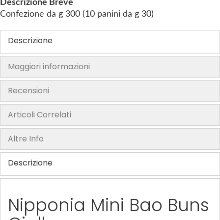
Descrizione Breve
g
Confezione da g 300 (10 panini da g 30)
o
f
Descrizione
t
h
Maggiori informazioni
e
i
Recensioni
m
a
Articoli Correlati
g
e
Altre Info
s
g
Descrizione
a
l
l
Nipponia Mini Bao Buns
e
r