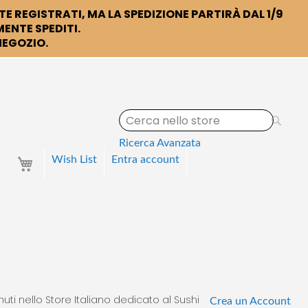
TE REGISTRATI, MA LA SPEDIZIONE PARTIRÀ DAL 1/9
ENTE SPEDITI.
 NEGOZIO.
S
e
a
Ricerca Avanzata
r
Your Cart
Wish List
Entra
account
c
h
uti nello Store Italiano dedicato al Sushi
Crea un Account