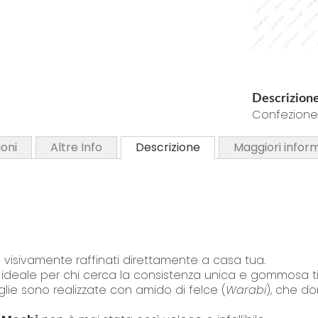
d
o
f
S
t
k
h
i
Descrizion
e
p
Confezione 
i
t
m
o
oni
Altre Info
Descrizione
Maggiori infor
a
t
g
h
e
e
s
b
g
e
a
g
l
e visivamente raffinati direttamente a casa tua.
i
l
 ideale per chi cerca la consistenza unica e gommosa tip
n
glie sono realizzate con amido di felce (
Warabi
), che do
e
n
r
i