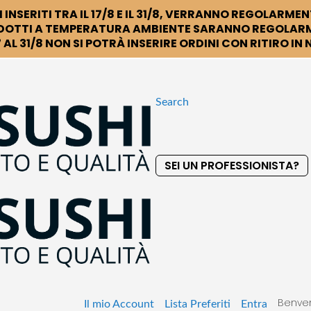
 INSERITI TRA IL 17/8 E IL 31/8, VERRANNO REGOLARMEN
DOTTI A TEMPERATURA AMBIENTE SARANNO REGOLARM
 AL 31/8 NON SI POTRÀ INSERIRE ORDINI CON RITIRO IN
Search
SEI UN PROFESSIONISTA?
S
k
i
p
t
o
C
o
Benven
n
Il mio Account
Lista Preferiti
Entra