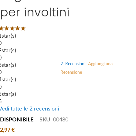
i
per involtini
e
p
s
t
g
o
Valutazione:
a
t
00
100
 of
l
1
star(s)
h
l
0
e
e
2
star(s)
b
r
0
e
2
Recensioni
Aggiungi una
y
3
star(s)
g
0
Recensione
i
4
star(s)
n
0
n
5
star(s)
i
6
n
Vedi tutte le 2 recensioni
g
DISPONIBILE
SKU
00480
o
f
2,97 €
t