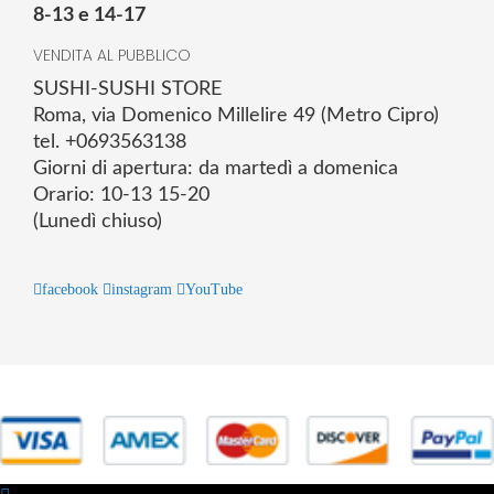
8-13 e 14-17
VENDITA AL PUBBLICO
SUSHI-SUSHI STORE
Roma, via Domenico Millelire 49 (Metro Cipro)
tel. +0693563138
Giorni di apertura: da martedì a domenica
Orario: 10-13 15-20
(Lunedì chiuso)
facebook
instagram
YouTube
© 2025 Powered by studiofuturoma.com - Sushi-Sushi srl Via di
Trigoria,45 Roma P.IVA 11945981006