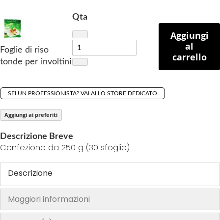
h
Qta
e
Aggiungi
i
al
m
Foglie di riso
carrello
a
tonde per involtini
g
e
s
SEI UN PROFESSIONISTA? VAI ALLO STORE DEDICATO
g
Aggiungi ai preferiti
a
l
Descrizione Breve
l
Confezione da 250 g (30 sfoglie)
e
r
Descrizione
y
Maggiori informazioni