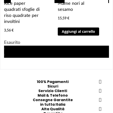
g
g
g
g
Rice paper
Mame nori al
g
g
g
g
quadrati sfoglie di
sesamo
i
i
i
i
riso quadrate per
15,59 €
u
u
u
u
involtini
n
n
n
n
3,56 €
Aggiungi al carrello
g
g
g
g
i 
i 
i
i
Esaurito
a
a
a
a
‹
i 
i 
i
i
›
p
p
p
p
r
r
r
r
e
e
e
e
f
f
f
f
e
e
e
e
100% Pagamenti
Sicuri
r
r
r
r
Servizio Clienti
i
i
i
i
Mail & Telefono
t
t
t
t
Consegne Garantite
in tutta Italia
i
i
i
i
Alta Qualità