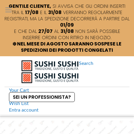
GENTILE CLIENTE,
SI AVVISA CHE GLI ORDINI INSERITI
TRA IL
17/08
E IL
31/08
VERRANNO REGOLARMENTE
REGISTRATI, MA LA SPEDIZIONE DECORRERÀ A PARTIRE DAL
01/09
E CHE DAL
27/07
AL
31/08
NON SARÀ POSSIBILE
INSERIRE ORDINI CON RITIRO IN NEGOZIO.
❄️ NEL MESE DI AGOSTO SARANNO SOSPESE LE
SPEDIZIONI DEI PRODOTTI CONGELATI
Search
Your Cart
SEI UN PROFESSIONISTA?
Wish List
Entra
account
S
k
Home
Foglie di riso tonde per involtini
S
i
k