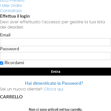
Lista Preferiti
I Miei Ordini
Contattaci
Effettua il login
Devi aver effettuato l'accesso per gestire la tua lista
dei desideri.
Email
Password
Ricordami
Entra
Hai dimenticato la Password?
Sei un nuovo cliente?
Clicca qui.
CARRELLO
Non ci sono articoli nel tuo carrello.