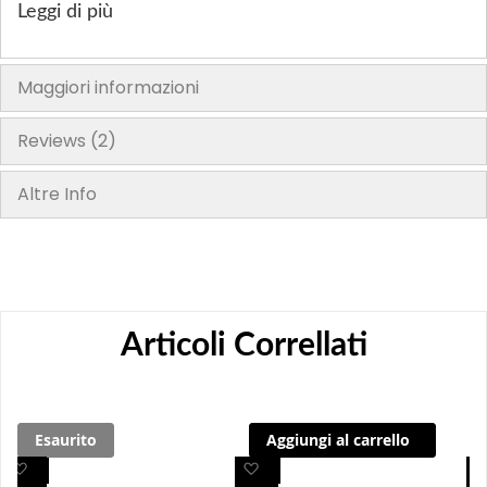
utilizzarlo o consumarlo"
Leggi di più
Maggiori informazioni
Reviews
2
Altre Info
Articoli Correllati
Esaurito
Aggiungi al carrello
A
A
A
A