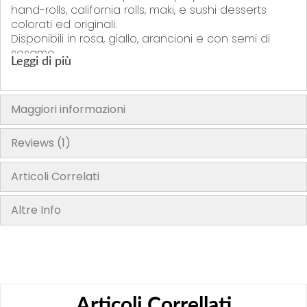
hand-rolls, california rolls, maki, e sushi desserts
colorati ed originali.
Disponibili in rosa, giallo, arancioni e con semi di
sesamo.
Leggi di più
Dimensione: 19x21cm
Prodotto in Giappone
Maggiori informazioni
Reviews
1
Articoli Correlati
Altre Info
"La confezione del prodotto può contenere informazioni diverse
rispetto a quelle mostrate sul nostro sito. Si prega di leggere sempre
l’etichetta, gli avvertimenti e le istruzioni fornite sul prodotto prima di
utilizzarlo o consumarlo"
Articoli Correllati