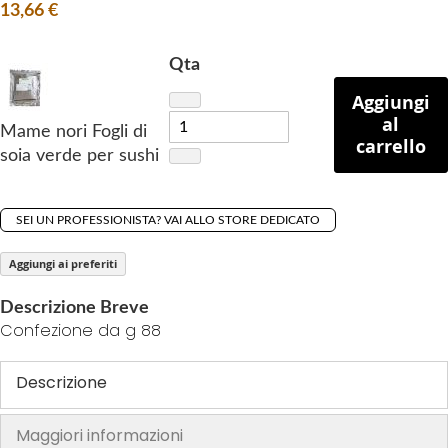
f
13,66 €
t
h
Qta
e
Aggiungi
i
al
m
Mame nori Fogli di
carrello
a
soia verde per sushi
g
e
s
SEI UN PROFESSIONISTA? VAI ALLO STORE DEDICATO
g
Aggiungi ai preferiti
a
l
Descrizione Breve
l
Confezione da g 88
e
r
Descrizione
y
Maggiori informazioni