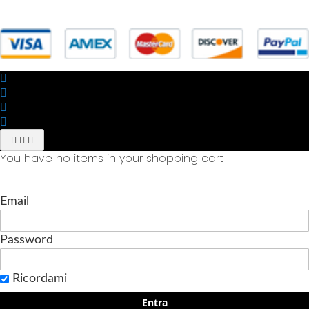
© 2025 Powered by studiofuturoma.com - Sushi-Sushi srl Via di
Trigoria,45 Roma P.IVA 11945981006
You have no items in your shopping cart
Email
Password
Ricordami
Entra