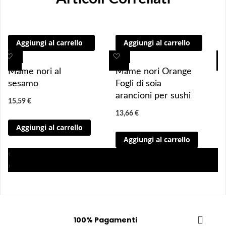
Aggiungi al carrello
Aggiungi al carrello
A
A
A
A
g
g
g
g
Mame nori al
Mame nori Orange
g
g
g
g
sesamo
Fogli di soia
i
i
i
i
arancioni per sushi
15,59 €
u
u
u
u
13,66 €
n
n
n
n
Aggiungi al carrello
g
g
g
g
Aggiungi al carrello
i 
i 
i
i
a
a
a
a
‹
i 
i 
i
i
›
p
p
p
p
r
r
r
r
e
e
e
e
f
f
f
f
100% Pagamenti
e
e
e
e