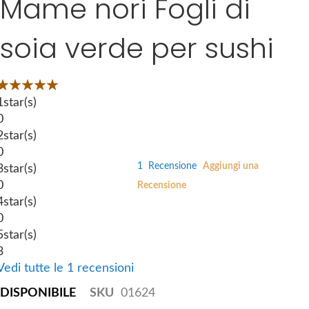
Mame nori Fogli di
k
e
i
s
soia verde per sushi
p
g
t
a
o
l
Valutazione:
t
l
00
100
 of
1
star(s)
h
e
0
e
r
2
star(s)
b
y
0
e
1
Recensione
Aggiungi una
3
star(s)
g
0
Recensione
i
4
star(s)
n
0
n
5
star(s)
i
3
n
Vedi tutte le 1 recensioni
g
DISPONIBILE
SKU
01624
o