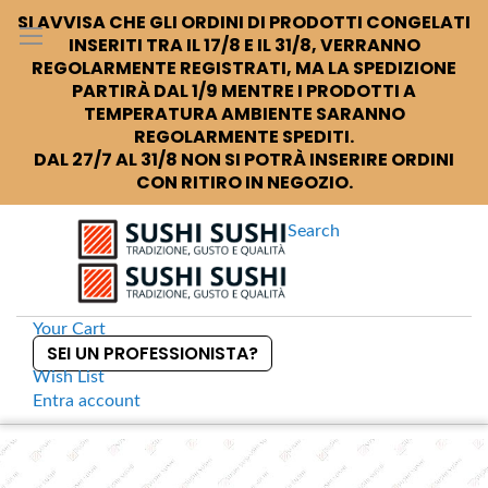
SI AVVISA CHE GLI ORDINI DI PRODOTTI CONGELATI
INSERITI TRA IL 17/8 E IL 31/8, VERRANNO
REGOLARMENTE REGISTRATI, MA LA SPEDIZIONE
PARTIRÀ DAL 1/9 MENTRE I PRODOTTI A
TEMPERATURA AMBIENTE SARANNO
REGOLARMENTE SPEDITI.
DAL 27/7 AL 31/8 NON SI POTRÀ INSERIRE ORDINI
CON RITIRO IN NEGOZIO.
Search
Your Cart
SEI UN PROFESSIONISTA?
Wish List
Entra
account
S
k
Home
Conservati
Mame nori Fogli di soia verde per sushi
S
i
k