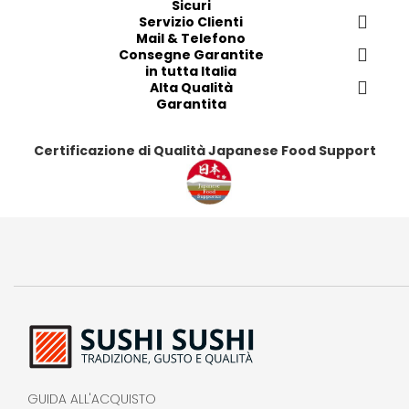
Sicuri
r
r
Servizio Clienti
r
r
Mail & Telefono
i
i
i
i
Consegne Garantite
t
t
t
t
in tutta Italia
i
i
Alta Qualità
i
i
Garantita
Certificazione di Qualità Japanese Food Support
GUIDA ALL'ACQUISTO