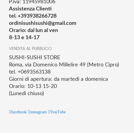
P.iva: 11945981006
Assistenza Clienti
tel. +393938266728
ordinisushisushi@gmail.com
Orario: dal lun al ven
8-13 e 14-17
VENDITA AL PUBBLICO
SUSHI-SUSHI STORE
Roma, via Domenico Millelire 49 (Metro Cipro)
tel. +0693563138
Giorni di apertura: da martedì a domenica
Orario: 10-13 15-20
(Lunedì chiuso)
facebook
instagram
YouTube