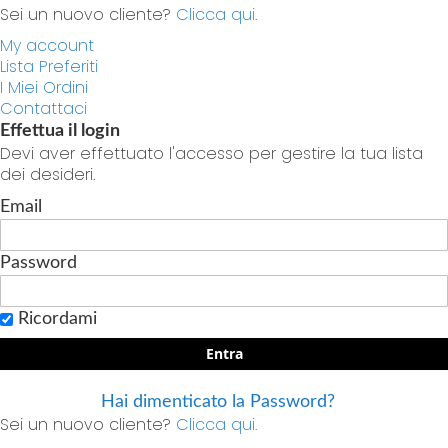
Sei un nuovo cliente?
Clicca qui.
My account
Lista Preferiti
I Miei Ordini
Contattaci
Effettua il login
Devi aver effettuato l'accesso per gestire la tua lista
dei desideri.
Email
Password
Ricordami
Entra
Hai dimenticato la Password?
Sei un nuovo cliente?
Clicca qui.