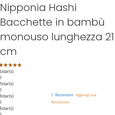
Nipponia Hashi
S
g
k
e
i
s
Bacchette in bambù
p
g
t
a
monouso lunghezza 21
o
l
t
l
h
cm
e
e
r
b
y
Valutazione:
e
g
00
100
 of
1
star(s)
i
0
n
2
star(s)
n
0
i
1
Recensione
Aggiungi una
3
star(s)
n
0
Recensione
g
4
star(s)
o
0