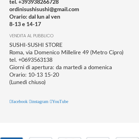
tel. +393938266728
ordinisushisushi@gmail.com
Orario: dal lun al ven
8-13 e 14-17
VENDITA AL PUBBLICO
SUSHI-SUSHI STORE
Roma, via Domenico Millelire 49 (Metro Cipro)
tel. +0693563138
Giorni di apertura: da martedì a domenica
Orario: 10-13 15-20
(Lunedì chiuso)
facebook
instagram
YouTube
© 2025 Powered by studiofuturoma.com - Sushi-Sushi srl Via di
Trigoria,45 Roma P.IVA 11945981006