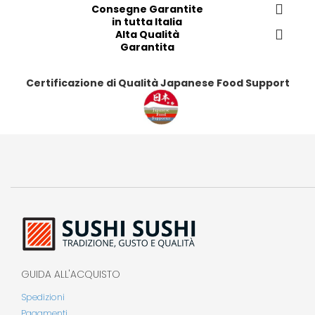
e
Consegne Garantite
r
r
in tutta Italia
i
Alta Qualità
i
Garantita
t
t
i
i
Certificazione di Qualità Japanese Food Support
GUIDA ALL'ACQUISTO
Spedizioni
Pagamenti