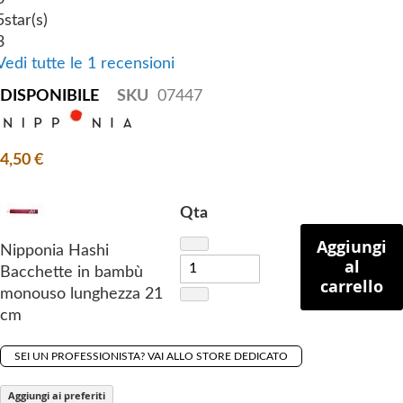
f
5
star(s)
t
3
h
Vedi tutte le 1 recensioni
e
DISPONIBILE
SKU
07447
i
m
a
4,50 €
g
e
s
Qta
g
Aggiungi
Nipponia Hashi
a
al
Bacchette in bambù
l
carrello
monouso lunghezza 21
l
cm
e
r
SEI UN PROFESSIONISTA? VAI ALLO STORE DEDICATO
y
Aggiungi ai preferiti