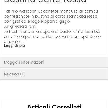
Hashi o waribashi Bacchette monouso di bambù
confezionate in bustina di carta stampata rossa
con grafica e logo Nipponia grigio.
Lunghezza 21 cm.
Le hashi sono una coppia di bastoncini di bambù,
unite nella parte alta, da spezzare per separarle e
utilizzare.
Leggi di più
Confezionate a coppia in bustina di carta rossa
con logo Nipponia.
Confezione da 100 paia
Maggiori informazioni
Certificato MOCA per alimenti.
Reviews
1
Articoli Correllati