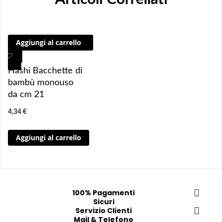
Aggiungi al carrello
A
A
g
g
Hashi Bacchette di
g
g
bambù monouso
i
i
da cm 21
u
u
4,34 €
n
n
g
g
Aggiungi al carrello
i 
i
a
a
i 
i
p
p
r
r
100% Pagamenti
e
e
Sicuri
f
Servizio Clienti
f
Mail & Telefono
e