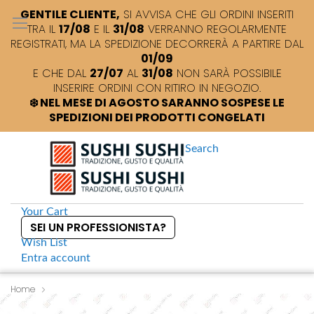
GENTILE CLIENTE,
SI AVVISA CHE GLI ORDINI INSERITI
TRA IL
17/08
E IL
31/08
VERRANNO REGOLARMENTE
REGISTRATI, MA LA SPEDIZIONE DECORRERÀ A PARTIRE DAL
01/09
E CHE DAL
27/07
AL
31/08
NON SARÀ POSSIBILE
INSERIRE ORDINI CON RITIRO IN NEGOZIO.
❄️ NEL MESE DI AGOSTO SARANNO SOSPESE LE
SPEDIZIONI DEI PRODOTTI CONGELATI
Search
Your Cart
SEI UN PROFESSIONISTA?
Wish List
Entra
account
S
k
Home
S
Nipponia Hashi Bacchette in bambù monouso lunghezza 21 cm
i