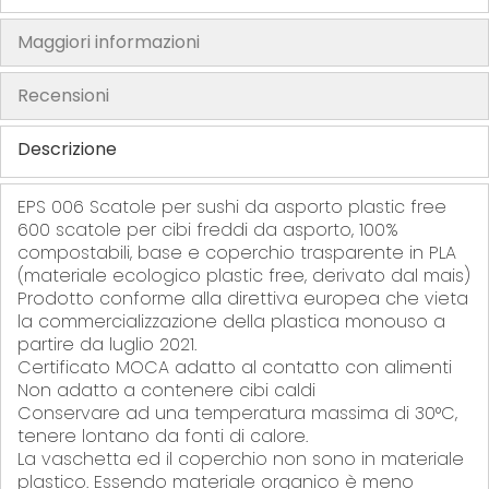
r
r
f
r
Maggiori informazioni
i
i
e
i
t
t
r
t
Recensioni
i
i
i
i
t
Descrizione
i
EPS 006 Scatole per sushi da asporto plastic free
600 scatole per cibi freddi da asporto, 100%
compostabili, base e coperchio trasparente in PLA
(materiale ecologico plastic free, derivato dal mais)
Prodotto conforme alla direttiva europea che vieta
la commercializzazione della plastica monouso a
partire da luglio 2021.
Certificato MOCA adatto al contatto con alimenti
Non adatto a contenere cibi caldi
Conservare ad una temperatura massima di 30°C,
tenere lontano da fonti di calore.
La vaschetta ed il coperchio non sono in materiale
plastico. Essendo materiale organico è meno