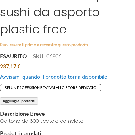
i
sushi da asporto
e
p
s
t
g
plastic free
o
a
t
l
h
l
Puoi essere il primo a recensire questo prodotto
e
e
b
ESAURITO
SKU
06806
r
e
y
237,17 €
g
i
Avvisami quando il prodotto torna disponibile
n
SEI UN PROFESSIONISTA? VAI ALLO STORE DEDICATO
n
i
Aggiungi ai preferiti
n
g
Descrizione Breve
o
Cartone da 600 scatole complete
f
Prodotti correlati
t