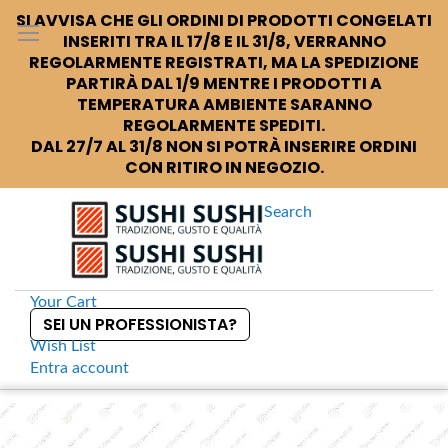
SI AVVISA CHE GLI ORDINI DI PRODOTTI CONGELATI
INSERITI TRA IL 17/8 E IL 31/8, VERRANNO
REGOLARMENTE REGISTRATI, MA LA SPEDIZIONE
PARTIRÀ DAL 1/9 MENTRE I PRODOTTI A
TEMPERATURA AMBIENTE SARANNO
REGOLARMENTE SPEDITI.
DAL 27/7 AL 31/8 NON SI POTRÀ INSERIRE ORDINI
CON RITIRO IN NEGOZIO.
Search
Your Cart
SEI UN PROFESSIONISTA?
Wish List
Entra
account
S
k
Home
EPS 006 Scatole per sushi da asporto plastic free
S
i
k