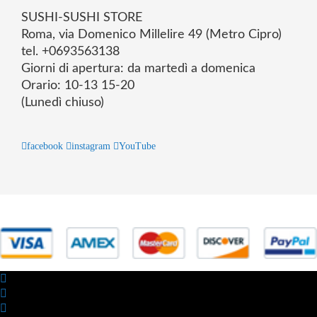
SUSHI-SUSHI STORE
Roma, via Domenico Millelire 49 (Metro Cipro)
tel. +0693563138
Giorni di apertura: da martedì a domenica
Orario: 10-13 15-20
(Lunedì chiuso)
facebook
instagram
YouTube
© 2025 Powered by studiofuturoma.com - Sushi-Sushi srl Via di
Trigoria,45 Roma P.IVA 11945981006