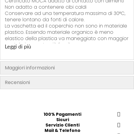
Certificato MOCA adatto al contatto con alimenti
Non adatto a contenere cibi caldi
Conservare ad una temperatura massima di 30°C,
tenere lontano da fonti di calore.
La vaschetta ed il coperchio non sono in materiale
plastico. Essendo materiale organico è meno
elastico della plastica va maneggiato con maggior
cautela in quanto più fragile.
Leggi di più
Dimensioni: cm 24,7x15,7x4,6
"La confezione del prodotto può contenere informazioni diverse
rispetto a quelle mostrate sul nostro sito. Si prega di leggere sempre
Maggiori informazioni
l’etichetta, gli avvertimenti e le istruzioni fornite sul prodotto prima di
utilizzarlo o consumarlo"
Recensioni
100% Pagamenti
Sicuri
Servizio Clienti
Mail & Telefono