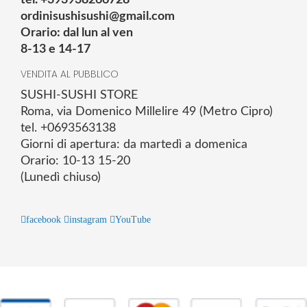
ordinisushisushi@gmail.com
Orario: dal lun al ven
8-13 e 14-17
VENDITA AL PUBBLICO
SUSHI-SUSHI STORE
Roma, via Domenico Millelire 49 (Metro Cipro)
tel. +0693563138
Giorni di apertura: da martedì a domenica
Orario: 10-13 15-20
(Lunedì chiuso)
facebook
instagram
YouTube
© 2025 Powered by studiofuturoma.com - Sushi-Sushi srl Via di
Trigoria,45 Roma P.IVA 11945981006