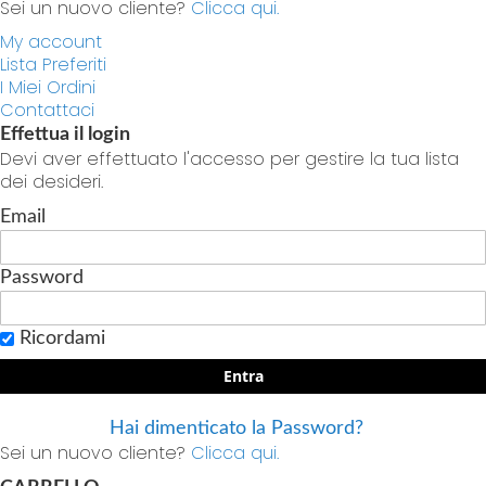
Sei un nuovo cliente?
Clicca qui.
My account
Lista Preferiti
I Miei Ordini
Contattaci
Effettua il login
Devi aver effettuato l'accesso per gestire la tua lista
dei desideri.
Email
Password
Ricordami
Entra
Hai dimenticato la Password?
Sei un nuovo cliente?
Clicca qui.