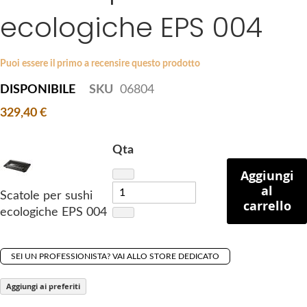
i
ecologiche EPS 004
e
p
s
t
g
o
a
Puoi essere il primo a recensire questo prodotto
t
l
DISPONIBILE
SKU
06804
h
l
e
329,40 €
e
b
r
e
y
Qta
g
Aggiungi
i
al
n
Scatole per sushi
carrello
n
ecologiche EPS 004
i
n
g
SEI UN PROFESSIONISTA? VAI ALLO STORE DEDICATO
o
Aggiungi ai preferiti
f
t