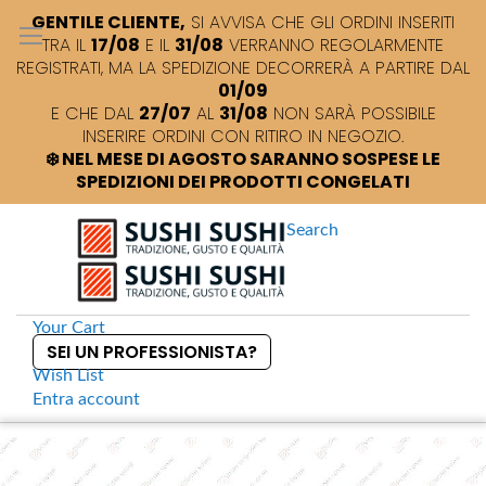
GENTILE CLIENTE,
SI AVVISA CHE GLI ORDINI INSERITI
TRA IL
17/08
E IL
31/08
VERRANNO REGOLARMENTE
REGISTRATI, MA LA SPEDIZIONE DECORRERÀ A PARTIRE DAL
01/09
E CHE DAL
27/07
AL
31/08
NON SARÀ POSSIBILE
INSERIRE ORDINI CON RITIRO IN NEGOZIO.
❄️ NEL MESE DI AGOSTO SARANNO SOSPESE LE
SPEDIZIONI DEI PRODOTTI CONGELATI
Search
Your Cart
SEI UN PROFESSIONISTA?
Wish List
Entra
account
S
k
Home
Scatole per sushi ecologiche EPS 004
S
i
k