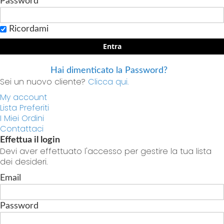
Password
Ricordami
Entra
Hai dimenticato la Password?
Sei un nuovo cliente?
Clicca qui.
My account
Lista Preferiti
I Miei Ordini
Contattaci
Effettua il login
Devi aver effettuato l'accesso per gestire la tua lista
dei desideri.
Email
Password