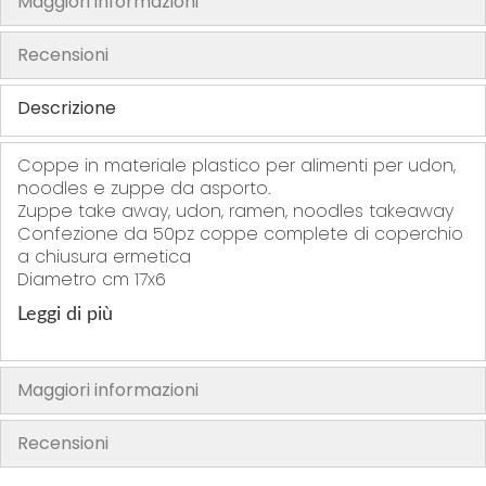
Maggiori informazioni
h
e
Recensioni
i
m
Descrizione
a
g
Coppe in materiale plastico per alimenti per udon,
e
noodles e zuppe da asporto.
s
Zuppe take away, udon, ramen, noodles takeaway
Confezione da 50pz coppe complete di coperchio
g
a chiusura ermetica
a
Diametro cm 17x6
l
l
Leggi di più
e
r
Maggiori informazioni
y
Recensioni