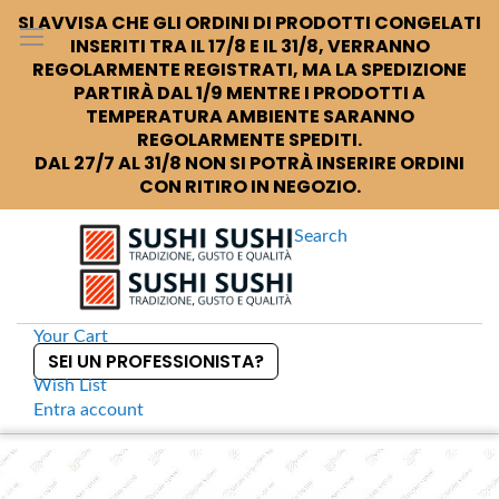
SI AVVISA CHE GLI ORDINI DI PRODOTTI CONGELATI
INSERITI TRA IL 17/8 E IL 31/8, VERRANNO
REGOLARMENTE REGISTRATI, MA LA SPEDIZIONE
PARTIRÀ DAL 1/9 MENTRE I PRODOTTI A
TEMPERATURA AMBIENTE SARANNO
REGOLARMENTE SPEDITI.
DAL 27/7 AL 31/8 NON SI POTRÀ INSERIRE ORDINI
CON RITIRO IN NEGOZIO.
Search
Your Cart
SEI UN PROFESSIONISTA?
Wish List
Entra
account
S
k
Home
Coppe per udon da asporto
S
i
k