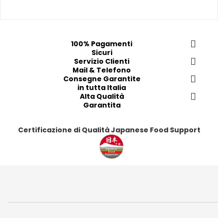
p
p
p
p
r
r
r
r
e
e
e
e
f
f
f
f
100% Pagamenti
e
e
e
e
Sicuri
r
r
Servizio Clienti
r
r
Mail & Telefono
i
i
i
i
Consegne Garantite
t
t
t
t
in tutta Italia
i
i
Alta Qualità
i
i
Garantita
Certificazione di Qualità Japanese Food Support