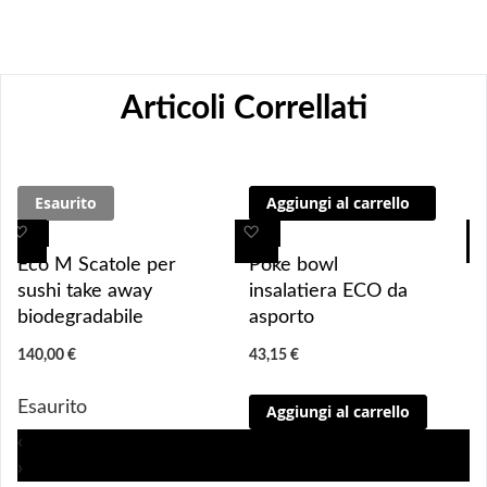
Articoli Correllati
Esaurito
Aggiungi al carrello
A
A
A
A
g
g
g
g
Eco M Scatole per
Poke bowl
g
g
g
g
sushi take away
insalatiera ECO da
i
i
i
i
biodegradabile
asporto
u
u
u
u
140,00 €
43,15 €
n
n
n
n
g
g
g
g
Esaurito
Aggiungi al carrello
i 
i 
i
i
a
a
a
a
‹
i 
i 
i
i
›