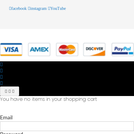
facebook
instagram
YouTube
© 2025 Powered by studiofuturoma.com - Sushi-Sushi srl Via di
Trigoria,45 Roma P.IVA 11945981006
You have no items in your shopping cart
Email