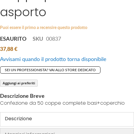
i
asporto
e
p
s
t
g
o
a
Puoi essere il primo a recensire questo prodotto
t
l
ESAURITO
SKU
00837
h
l
e
37,88 €
e
b
r
Avvisami quando il prodotto torna disponibile
e
y
g
SEI UN PROFESSIONISTA? VAI ALLO STORE DEDICATO
i
n
Aggiungi ai preferiti
n
Descrizione Breve
i
Confezione da 50 coppe complete basi+coperchio
n
g
Descrizione
o
f
t