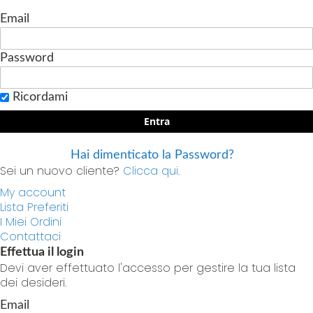
Email
Password
Ricordami
Entra
Hai dimenticato la Password?
Sei un nuovo cliente?
Clicca qui.
My account
Lista Preferiti
I Miei Ordini
Contattaci
Effettua il login
Devi aver effettuato l'accesso per gestire la tua lista
dei desideri.
Email