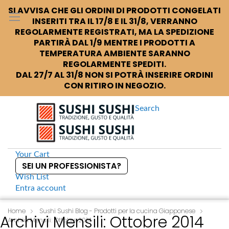
SI AVVISA CHE GLI ORDINI DI PRODOTTI CONGELATI
INSERITI TRA IL 17/8 E IL 31/8, VERRANNO
REGOLARMENTE REGISTRATI, MA LA SPEDIZIONE
PARTIRÀ DAL 1/9 MENTRE I PRODOTTI A
TEMPERATURA AMBIENTE SARANNO
REGOLARMENTE SPEDITI.
DAL 27/7 AL 31/8 NON SI POTRÀ INSERIRE ORDINI
CON RITIRO IN NEGOZIO.
Search
Your Cart
SEI UN PROFESSIONISTA?
Wish List
Entra
account
S
k
Home
Sushi Sushi Blog - Prodotti per la cucina Giapponese
Archivi Mensili: Ottobre 2014
Archivi Mensili: Ottobre 2014
i