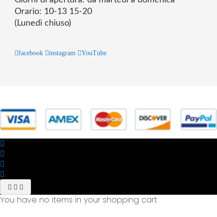
Orario: 10-13 15-20
(Lunedì chiuso)
facebook
instagram
YouTube
© 2025 Powered by studiofuturoma.com - Sushi-Sushi srl Via di
Trigoria,45 Roma P.IVA 11945981006
You have no items in your shopping cart