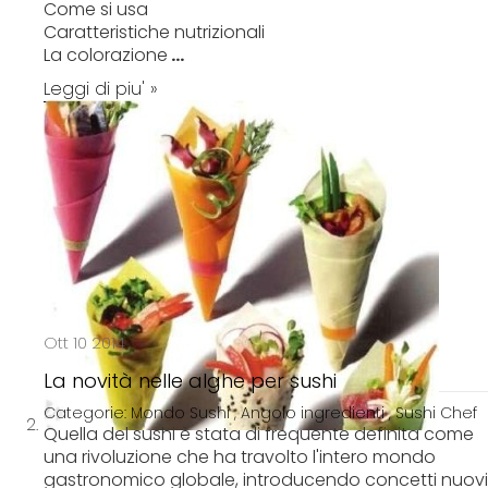
Come si usa
Caratteristiche nutrizionali
La colorazione
...
Leggi di piu' »
Ott 10 2014
La novità nelle alghe per sushi
Categorie:
Mondo Sushi
,
Angolo ingredienti
,
Sushi Chef
Quella del sushi è stata di frequente definita come
una rivoluzione che ha travolto l'intero mondo
gastronomico globale, introducendo concetti nuovi