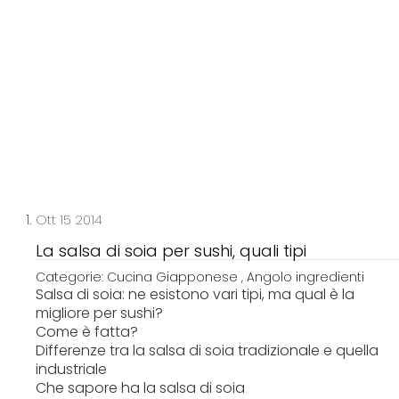
p
t
o
C
o
n
t
e
n
t
Ott 15 2014
La salsa di soia per sushi, quali tipi
Categorie:
Cucina Giapponese
,
Angolo ingredienti
Salsa di soia: ne esistono vari tipi, ma qual è la
migliore per sushi?
Come è fatta?
Differenze tra la salsa di soia tradizionale e quella
industriale
Che sapore ha la salsa di soia