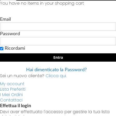
You have no items in your shopping cart
Email
Password
Ricordami
Entra
Hai dimenticato la Password?
Sei un nuovo cliente?
Clicca qui.
My account
Lista Preferiti
I Miei Ordini
Contattaci
Effettua il login
Devi aver effettuato l'accesso per gestire la tua lista