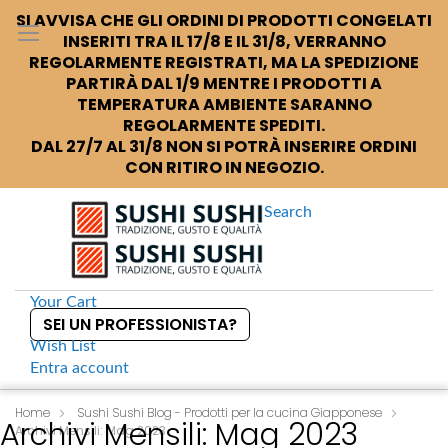
SI AVVISA CHE GLI ORDINI DI PRODOTTI CONGELATI
INSERITI TRA IL 17/8 E IL 31/8, VERRANNO
REGOLARMENTE REGISTRATI, MA LA SPEDIZIONE
PARTIRÀ DAL 1/9 MENTRE I PRODOTTI A
TEMPERATURA AMBIENTE SARANNO
REGOLARMENTE SPEDITI.
DAL 27/7 AL 31/8 NON SI POTRÀ INSERIRE ORDINI
CON RITIRO IN NEGOZIO.
Search
Your Cart
SEI UN PROFESSIONISTA?
Wish List
Entra
account
S
k
Home
Sushi Sushi Blog - Prodotti per la cucina Giapponese
Archivi Mensili: Mag 2023
Archivi Mensili: Mag 2023
i