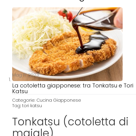
p
t
o
C
o
n
t
e
n
t
Mag 17 2023
La cotoletta giapponese: tra Tonkatsu e Tori
Katsu
Categorie:
Cucina Giapponese
Tag:
tori katsu
Tonkatsu (cotoletta di
maiale)