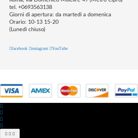
tel. +0693563138
Giorni di apertura: da martedì a domenica
Orario: 10-13 15-20
(Lunedì chiuso)
facebook
instagram
YouTube
© 2025 Powered by studiofuturoma.com - Sushi-Sushi srl Via di
Trigoria,45 Roma P.IVA 11945981006