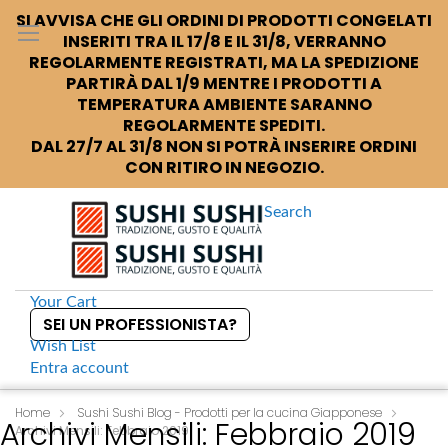
SI AVVISA CHE GLI ORDINI DI PRODOTTI CONGELATI
INSERITI TRA IL 17/8 E IL 31/8, VERRANNO
REGOLARMENTE REGISTRATI, MA LA SPEDIZIONE
PARTIRÀ DAL 1/9 MENTRE I PRODOTTI A
TEMPERATURA AMBIENTE SARANNO
REGOLARMENTE SPEDITI.
DAL 27/7 AL 31/8 NON SI POTRÀ INSERIRE ORDINI
CON RITIRO IN NEGOZIO.
Search
Your Cart
SEI UN PROFESSIONISTA?
Wish List
Entra
account
S
k
Home
Sushi Sushi Blog - Prodotti per la cucina Giapponese
Archivi Mensili: Febbraio 2019
Archivi Mensili: Febbraio 2019
i