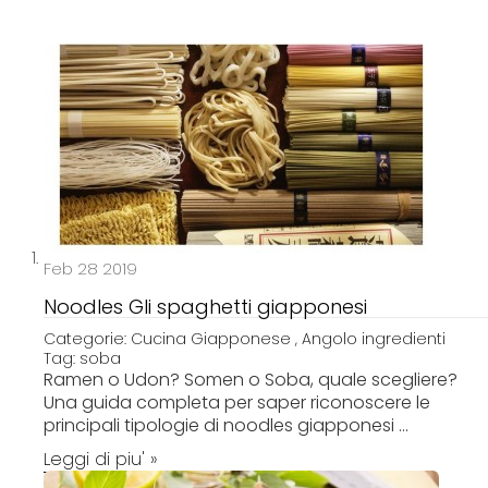
p
t
o
C
o
n
t
e
n
t
Feb 28 2019
Noodles Gli spaghetti giapponesi
Categorie:
Cucina Giapponese
,
Angolo ingredienti
Tag:
soba
Ramen o Udon? Somen o Soba, quale scegliere?
Una guida completa per saper riconoscere le
principali tipologie di noodles giapponesi ...
Leggi di piu' »