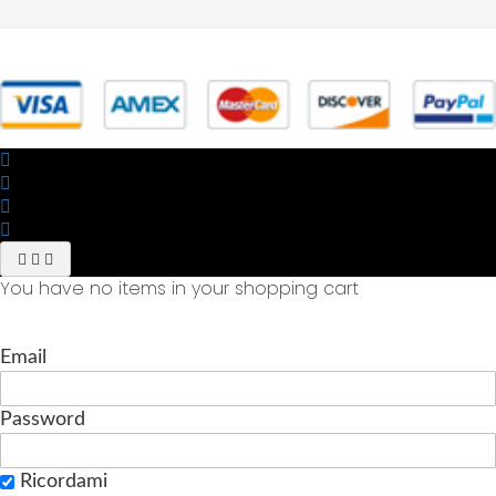
© 2025 Powered by studiofuturoma.com - Sushi-Sushi srl Via di
Trigoria,45 Roma P.IVA 11945981006
You have no items in your shopping cart
Email
Password
Ricordami