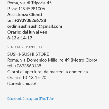
Roma, via di Trigoria 45
P.iva: 11945981006
Assistenza Clienti
tel. +393938266728
ordinisushisushi@gmail.com
Orario: dal lun al ven
8-13 e 14-17
VENDITA AL PUBBLICO
SUSHI-SUSHI STORE
Roma, via Domenico Millelire 49 (Metro Cipro)
tel. +0693563138
Giorni di apertura: da martedì a domenica
Orario: 10-13 15-20
(Lunedì chiuso)
facebook
instagram
YouTube