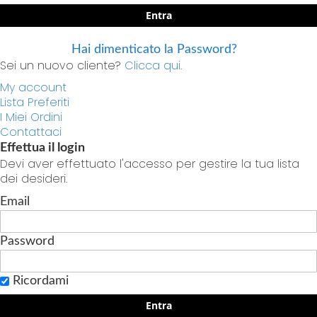
Entra
Hai dimenticato la Password?
Sei un nuovo cliente?
Clicca qui.
My account
Lista Preferiti
I Miei Ordini
Contattaci
Effettua il login
Devi aver effettuato l'accesso per gestire la tua lista
dei desideri.
Email
Password
Ricordami
Entra