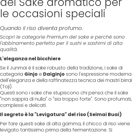
del Sake aromatico per
le occasioni speciali
Quando il riso diventa profumo.
Scopri le categorie Premium del sake e perché sono
l'abbinamento perfetto per il sushi e sashimi di alta
qualità.
L'eleganza nel bicchiere
Se il Junmai è il sake robusto della tradizione, i sake di
categoria
Ginjo
e
Daiginjo
sono l'espressione moderna
dell'eleganza e della raffinatezza tecnica dei mastri birrai
(Toji).
Questi sono i sake che stupiscono chi pensa che il sake
"non sappia di nulla" o "sia troppo forte". Sono profumati,
complessi e delicati.
Il segreto è la "Levigatura" del riso (Seimai Buai)
Per fare questi sake di alta gamma, il chicco di riso viene
levigato tantissimo prima della fermentazione. Si