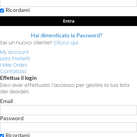
Ricordami
Entra
Hai dimenticato la Password?
Sei un nuovo cliente?
Clicca qui.
My account
Lista Preferiti
I Miei Ordini
Contattaci
Effettua il login
Devi aver effettuato l'accesso per gestire la tua lista
dei desideri.
Email
Password
Ricordami