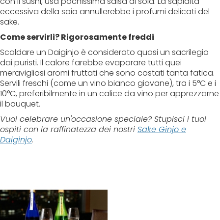
con il sushi, usa pochissima salsa di soia. La sapidità
eccessiva della soia annullerebbe i profumi delicati del
sake.
Come servirli? Rigorosamente freddi
Scaldare un Daiginjo è considerato quasi un sacrilegio
dai puristi. Il calore farebbe evaporare tutti quei
meravigliosi aromi fruttati che sono costati tanta fatica.
Servili freschi (come un vino bianco giovane), tra i 5°C e i
10°C, preferibilmente in un calice da vino per apprezzarne
il bouquet.
Vuoi celebrare un'occasione speciale? Stupisci i tuoi
ospiti con la raffinatezza dei nostri
Sake Ginjo e
Daiginjo
.