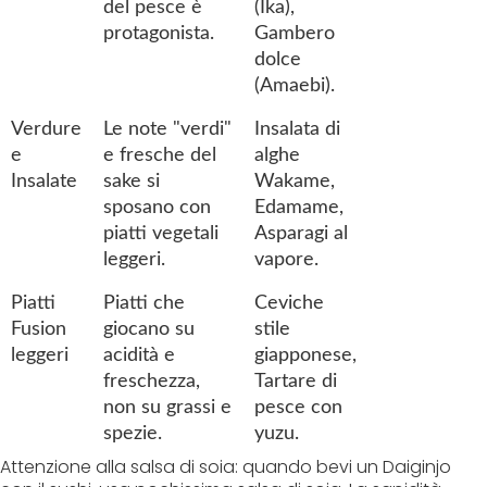
del pesce è
(Ika),
protagonista.
Gambero
dolce
(Amaebi).
Verdure
Le note "verdi"
Insalata di
e
e fresche del
alghe
Insalate
sake si
Wakame,
sposano con
Edamame,
piatti vegetali
Asparagi al
leggeri.
vapore.
Piatti
Piatti che
Ceviche
Fusion
giocano su
stile
leggeri
acidità e
giapponese,
freschezza,
Tartare di
non su grassi e
pesce con
spezie.
yuzu.
Attenzione alla salsa di soia: quando bevi un Daiginjo