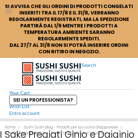
SI AVVISA CHE GLI ORDINI DI PRODOTTI CONGELATI
INSERITI TRA IL 17/8 E IL 31/8, VERRANNO
REGOLARMENTE REGISTRATI, MA LA SPEDIZIONE
PARTIRÀ DAL 1/9 MENTRE I PRODOTTI A
TEMPERATURA AMBIENTE SARANNO
REGOLARMENTE SPEDITI.
DAL 27/7 AL 31/8 NON SI POTRÀ INSERIRE ORDINI
CON RITIRO IN NEGOZIO.
Search
Your Cart
SEI UN PROFESSIONISTA?
Wish List
Entra
account
S
k
Home
Sushi Sushi Blog - Prodotti per la cucina Giapponese
I Sake Pregiati Ginjo e Daiginjo
Cucina Giapponese
i
I Sake Pregiati Ginjo e Daiginjo