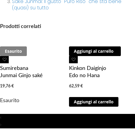
Sake Junmai: Il gusto "Puro Riso" che sta bene
(quasi) su tutto
Prodotti correlati
Esaurito
Aggiungi al carrello
A
A
g
g
Sumirebana
Kinkon Daiginjo
g
g
Junmai Ginjo saké
Edo no Hana
i
i
19,76 €
62,59 €
u
u
n
n
Esaurito
Aggiungi al carrello
g
g
i
i
a
a
‹
i
i
›
p
p