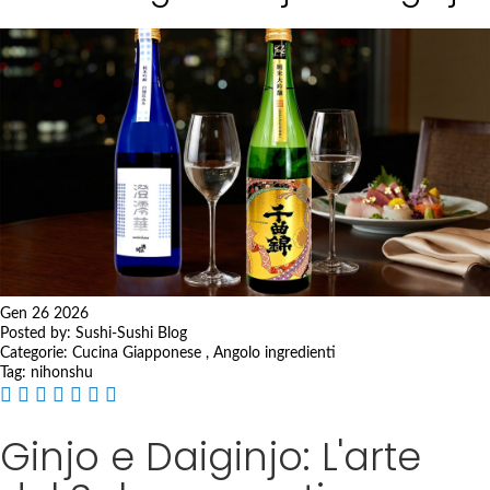
p
t
o
C
o
n
t
e
n
t
Gen 26 2026
Posted by:
Sushi-Sushi Blog
Categorie:
Cucina Giapponese
,
Angolo ingredienti
Tag:
nihonshu
Ginjo e Daiginjo: L'arte