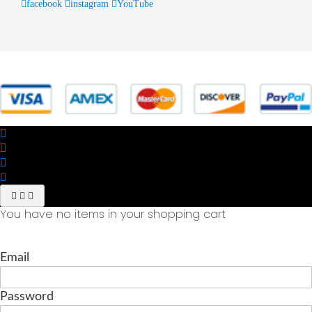
facebook
instagram
YouTube
© 2025 Powered by studiofuturoma.com - Sushi-Sushi srl Via di
Trigoria,45 Roma P.IVA 11945981006
You have no items in your shopping cart
Email
Password