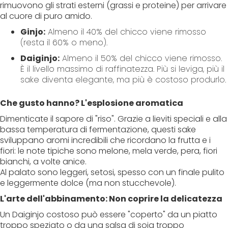
rimuovono gli strati esterni (grassi e proteine) per arrivare
al cuore di puro amido.
Ginjo:
Almeno il 40% del chicco viene rimosso
(resta il 60% o meno).
Daiginjo:
Almeno il 50% del chicco viene rimosso.
È il livello massimo di raffinatezza. Più si leviga, più il
sake diventa elegante, ma più è costoso produrlo.
Che gusto hanno? L'esplosione aromatica
Dimenticate il sapore di "riso". Grazie a lieviti speciali e alla
bassa temperatura di fermentazione, questi sake
sviluppano aromi incredibili che ricordano la frutta e i
fiori: le note tipiche sono melone, mela verde, pera, fiori
bianchi, a volte anice.
Al palato sono leggeri, setosi, spesso con un finale pulito
e leggermente dolce (ma non stucchevole).
L'arte dell'abbinamento: Non coprire la delicatezza
Un Daiginjo costoso può essere "coperto" da un piatto
troppo speziato o da una salsa di soia troppo