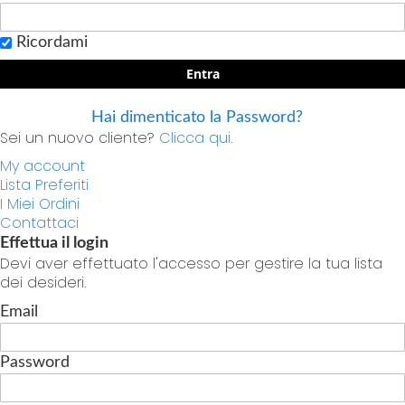
Ricordami
Entra
Hai dimenticato la Password?
Sei un nuovo cliente?
Clicca qui.
My account
Lista Preferiti
I Miei Ordini
Contattaci
Effettua il login
Devi aver effettuato l'accesso per gestire la tua lista
dei desideri.
Email
Password