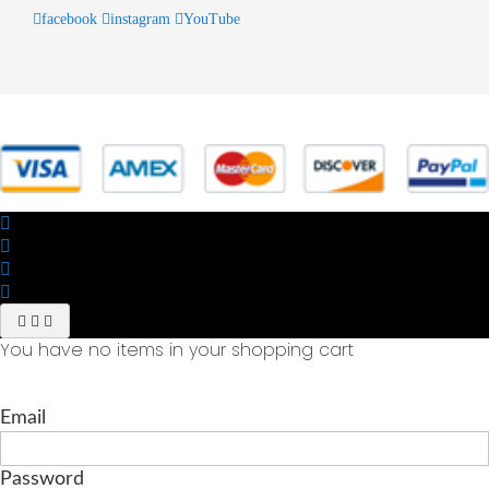
facebook
instagram
YouTube
© 2025 Powered by studiofuturoma.com - Sushi-Sushi srl Via di
Trigoria,45 Roma P.IVA 11945981006
You have no items in your shopping cart
Email
Password