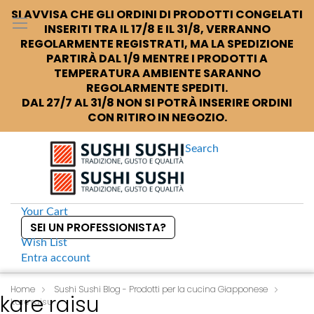
SI AVVISA CHE GLI ORDINI DI PRODOTTI CONGELATI
INSERITI TRA IL 17/8 E IL 31/8, VERRANNO
REGOLARMENTE REGISTRATI, MA LA SPEDIZIONE
PARTIRÀ DAL 1/9 MENTRE I PRODOTTI A
TEMPERATURA AMBIENTE SARANNO
REGOLARMENTE SPEDITI.
DAL 27/7 AL 31/8 NON SI POTRÀ INSERIRE ORDINI
CON RITIRO IN NEGOZIO.
Search
Your Cart
SEI UN PROFESSIONISTA?
Wish List
Entra
account
S
k
Home
Sushi Sushi Blog - Prodotti per la cucina Giapponese
kare raisu
kare raisu
i