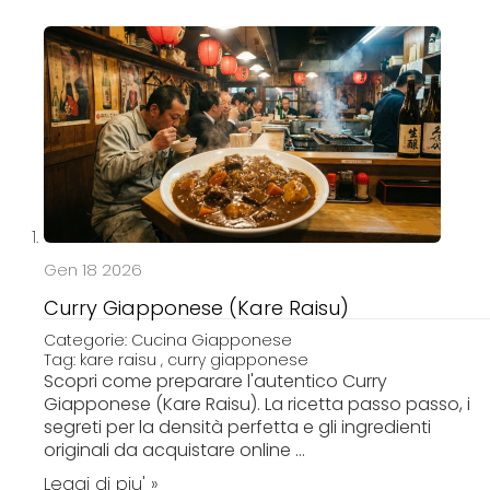
p
t
o
C
o
n
t
e
n
t
Gen 18 2026
Curry Giapponese (Kare Raisu)
Categorie:
Cucina Giapponese
Tag:
kare raisu
,
curry giapponese
Scopri come preparare l'autentico Curry
Giapponese (Kare Raisu). La ricetta passo passo, i
segreti per la densità perfetta e gli ingredienti
originali da acquistare online ...
Leggi di piu' »