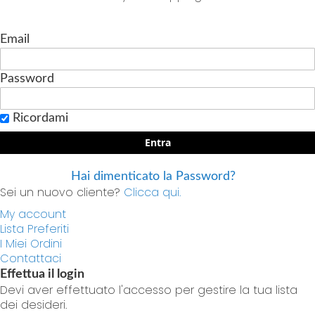
Email
Password
Ricordami
Entra
Hai dimenticato la Password?
Sei un nuovo cliente?
Clicca qui.
My account
Lista Preferiti
I Miei Ordini
Contattaci
Effettua il login
Devi aver effettuato l'accesso per gestire la tua lista
dei desideri.