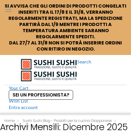
SI AVVISA CHE GLI ORDINI DI PRODOTTI CONGELATI
INSERITI TRA IL 17/8 E IL 31/8, VERRANNO
REGOLARMENTE REGISTRATI, MA LA SPEDIZIONE
PARTIRÀ DAL 1/9 MENTRE I PRODOTTI A
TEMPERATURA AMBIENTE SARANNO
REGOLARMENTE SPEDITI.
DAL 27/7 AL 31/8 NON SI POTRÀ INSERIRE ORDINI
CON RITIRO IN NEGOZIO.
Search
Your Cart
SEI UN PROFESSIONISTA?
Wish List
Entra
account
S
k
Home
Sushi Sushi Blog - Prodotti per la cucina Giapponese
Archivi Mensili: Dicembre 2025
Archivi Mensili: Dicembre 2025
i