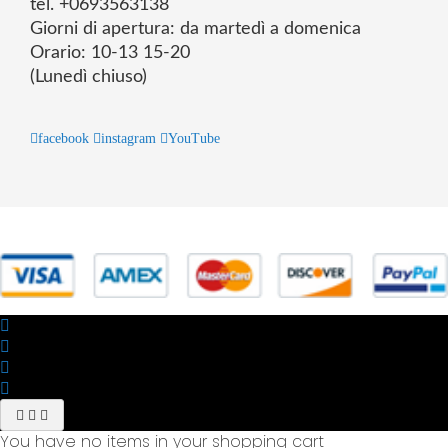
tel. +0693563138
Giorni di apertura: da martedì a domenica
Orario: 10-13 15-20
(Lunedì chiuso)
facebook
instagram
YouTube
© 2025 Powered by studiofuturoma.com - Sushi-Sushi srl Via di
Trigoria,45 Roma P.IVA 11945981006
You have no items in your shopping cart