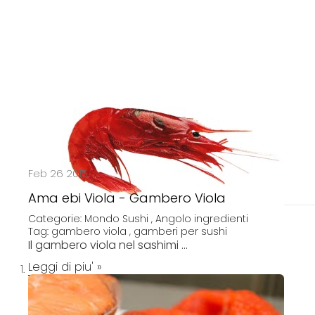
p
t
o
C
o
n
t
e
n
t
Feb 26 2015
Ama ebi Viola - Gambero Viola
Categorie:
Mondo Sushi
,
Angolo ingredienti
Tag:
gambero viola
,
gamberi per sushi
Il gambero viola nel sashimi ...
Leggi di piu' »