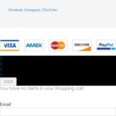
facebook
instagram
YouTube
© 2025 Powered by studiofuturoma.com - Sushi-Sushi srl Via di
Trigoria,45 Roma P.IVA 11945981006
You have no items in your shopping cart
Email