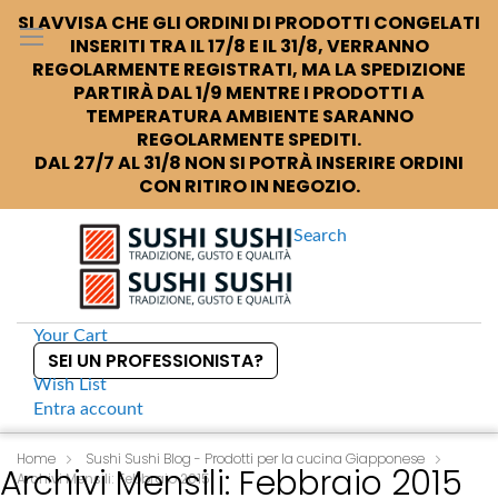
SI AVVISA CHE GLI ORDINI DI PRODOTTI CONGELATI
INSERITI TRA IL 17/8 E IL 31/8, VERRANNO
REGOLARMENTE REGISTRATI, MA LA SPEDIZIONE
PARTIRÀ DAL 1/9 MENTRE I PRODOTTI A
TEMPERATURA AMBIENTE SARANNO
REGOLARMENTE SPEDITI.
DAL 27/7 AL 31/8 NON SI POTRÀ INSERIRE ORDINI
CON RITIRO IN NEGOZIO.
Search
Your Cart
SEI UN PROFESSIONISTA?
Wish List
Entra
account
S
k
Home
Sushi Sushi Blog - Prodotti per la cucina Giapponese
Archivi Mensili: Febbraio 2015
Archivi Mensili: Febbraio 2015
i