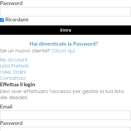
Password
Ricordami
Entra
Hai dimenticato la Password?
Sei un nuovo cliente?
Clicca qui.
My account
Lista Preferiti
I Miei Ordini
Contattaci
Effettua il login
Devi aver effettuato l'accesso per gestire la tua lista
dei desideri.
Email
Password