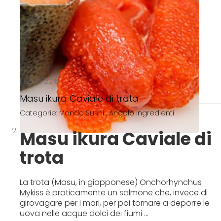
Feb 19 2015
Masu ikura Caviale di trota
Categorie:
Mondo Sushi
,
Angolo ingredienti
Masu ikura Caviale di
trota
La trota (Masu, in giapponese) Onchorhynchus
Mykiss è praticamente un salmone che, invece di
girovagare per i mari, per poi tornare a deporre le
uova nelle acque dolci dei fiumi ...