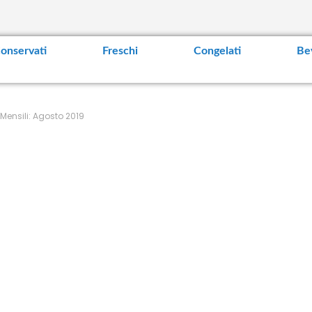
t
e
n
t
onservati
Freschi
Congelati
Be
 Mensili: Agosto 2019