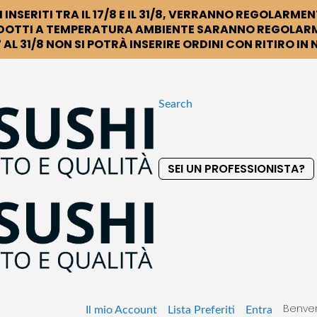
 INSERITI TRA IL 17/8 E IL 31/8, VERRANNO REGOLARMEN
DOTTI A TEMPERATURA AMBIENTE SARANNO REGOLARM
 AL 31/8 NON SI POTRÀ INSERIRE ORDINI CON RITIRO IN
Search
SEI UN PROFESSIONISTA?
S
k
i
p
t
o
C
o
Benven
n
Il mio Account
Lista Preferiti
Entra