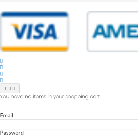
© 2025 Powered by studiofuturoma.com - Sushi-Sushi srl Via di Trigor
You have no items in your shopping cart
Email
Password