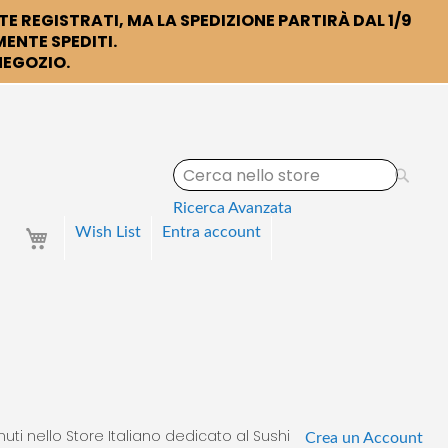
TE REGISTRATI, MA LA SPEDIZIONE PARTIRÀ DAL 1/9
ENTE SPEDITI.
 NEGOZIO.
S
e
a
Ricerca Avanzata
r
Your Cart
Wish List
Entra
account
c
h
uti nello Store Italiano dedicato al Sushi
Crea un Account