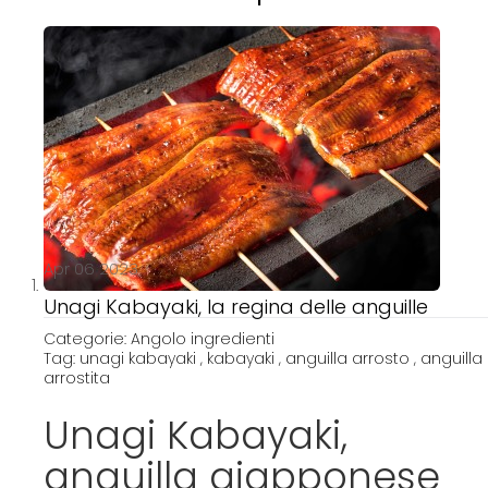
p
t
o
C
o
n
t
e
n
t
Apr 06 2023
Unagi Kabayaki, la regina delle anguille
Categorie:
Angolo ingredienti
Tag:
unagi kabayaki
,
kabayaki
,
anguilla arrosto
,
anguilla
arrostita
Unagi Kabayaki,
anguilla giapponese