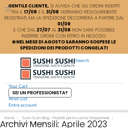
GENTILE CLIENTE,
SI AVVISA CHE GLI ORDINI INSERITI
TRA IL
17/08
E IL
31/08
VERRANNO REGOLARMENTE
REGISTRATI, MA LA SPEDIZIONE DECORRERÀ A PARTIRE DAL
01/09
E CHE DAL
27/07
AL
31/08
NON SARÀ POSSIBILE
INSERIRE ORDINI CON RITIRO IN NEGOZIO.
❄️ NEL MESE DI AGOSTO SARANNO SOSPESE LE
SPEDIZIONI DEI PRODOTTI CONGELATI
Search
Your Cart
SEI UN PROFESSIONISTA?
Wish List
Entra
account
S
k
Home
Sushi Sushi Blog - Prodotti per la cucina Giapponese
Archivi Mensili: Aprile 2023
Archivi Mensili: Aprile 2023
i