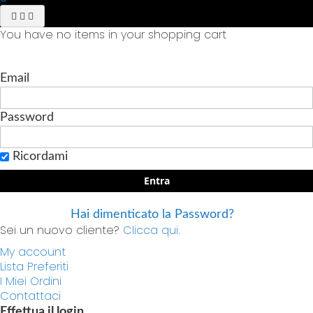
You have no items in your shopping cart
Email
Password
Ricordami
Entra
Hai dimenticato la Password?
Sei un nuovo cliente?
Clicca qui.
My account
Lista Preferiti
I Miei Ordini
Contattaci
Effettua il login