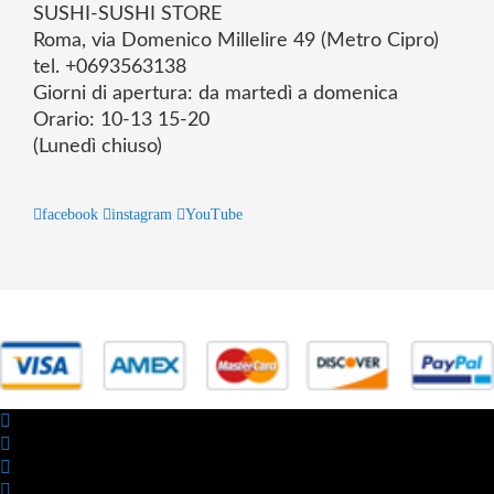
SUSHI-SUSHI STORE
Roma, via Domenico Millelire 49 (Metro Cipro)
tel. +0693563138
Giorni di apertura: da martedì a domenica
Orario: 10-13 15-20
(Lunedì chiuso)
facebook
instagram
YouTube
© 2025 Powered by studiofuturoma.com - Sushi-Sushi srl Via di
Trigoria,45 Roma P.IVA 11945981006