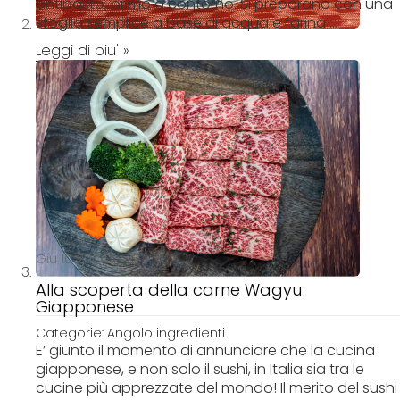
antipasto, primo o contorno. Si preparano con una
sfoglia semplice a base di acqua e farina ...
Leggi di piu' »
Giu 10 2024
Alla scoperta della carne Wagyu
Giapponese
Categorie:
Angolo ingredienti
E’ giunto il momento di annunciare che la cucina
giapponese, e non solo il sushi, in Italia sia tra le
cucine più apprezzate del mondo! Il merito del sushi