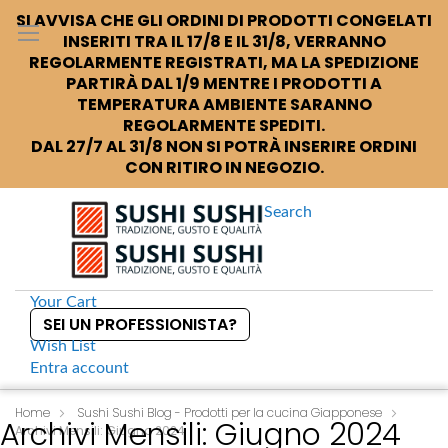
SI AVVISA CHE GLI ORDINI DI PRODOTTI CONGELATI
INSERITI TRA IL 17/8 E IL 31/8, VERRANNO
REGOLARMENTE REGISTRATI, MA LA SPEDIZIONE
PARTIRÀ DAL 1/9 MENTRE I PRODOTTI A
TEMPERATURA AMBIENTE SARANNO
REGOLARMENTE SPEDITI.
DAL 27/7 AL 31/8 NON SI POTRÀ INSERIRE ORDINI
CON RITIRO IN NEGOZIO.
Search
Your Cart
SEI UN PROFESSIONISTA?
Wish List
Entra
account
S
k
Home
Sushi Sushi Blog - Prodotti per la cucina Giapponese
Archivi Mensili: Giugno 2024
Archivi Mensili: Giugno 2024
i