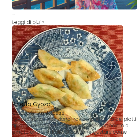
...
Leggi di piu' »
Giu 10 2024
Ricetta Gyoza
Categorie:
Sushi Ricette
I gyoza sono i tradizionali ravioli ripieni, uno dei piatti
tipici della cucina giapponese, molto popolare e
amato anche in Italia. Si possono gustare come