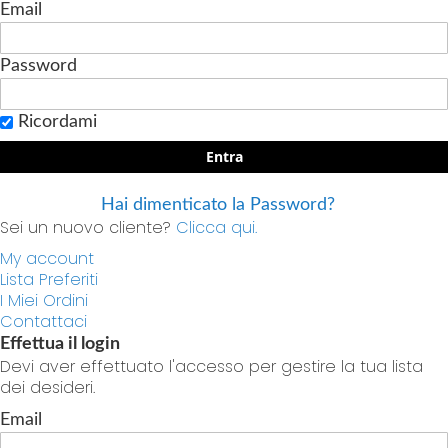
Email
Password
Ricordami
Entra
Hai dimenticato la Password?
Sei un nuovo cliente?
Clicca qui.
My account
Lista Preferiti
I Miei Ordini
Contattaci
Effettua il login
Devi aver effettuato l'accesso per gestire la tua lista
dei desideri.
Email