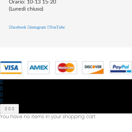
Orario: 10-13 15-20
(Lunedì chiuso)
facebook
instagram
YouTube
© 2025 Powered by studiofuturoma.com - Sushi-Sushi srl Via di
Trigoria,45 Roma P.IVA 11945981006
You have no items in your shopping cart