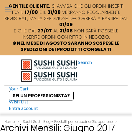
GENTILE CLIENTE,
SI AVVISA CHE GLI ORDINI INSERITI
TRA IL
17/08
E IL
31/08
VERRANNO REGOLARMENTE
REGISTRATI, MA LA SPEDIZIONE DECORRERÀ A PARTIRE DAL
01/09
E CHE DAL
27/07
AL
31/08
NON SARÀ POSSIBILE
INSERIRE ORDINI CON RITIRO IN NEGOZIO.
❄️ NEL MESE DI AGOSTO SARANNO SOSPESE LE
SPEDIZIONI DEI PRODOTTI CONGELATI
Search
Your Cart
SEI UN PROFESSIONISTA?
Wish List
Entra
account
S
k
Home
Sushi Sushi Blog - Prodotti per la cucina Giapponese
Archivi Mensili: Giugno 2017
Archivi Mensili: Giugno 2017
i