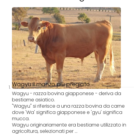
p
t
o
C
o
n
t
e
n
t
Giu 16 2017
Wagyu il manzo più pregiato
Wagyu - razza bovina giapponese - deriva da
bestiame asiatico.
"Wagyu" si riferisce a una razza bovina da carne
dove 'Wa' significa giapponese e 'gyu' significa
mucca.
Wagyu originariamente era bestiame utilizzato in
agricoltura, selezionati per ...