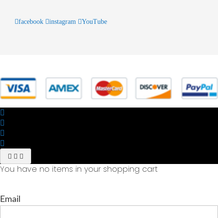
facebook
instagram
YouTube
© 2025 Powered by studiofuturoma.com - Sushi-Sushi srl Via di
Trigoria,45 Roma P.IVA 11945981006
You have no items in your shopping cart
Email