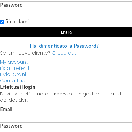
Password
Ricordami
Entra
Hai dimenticato la Password?
Sei un nuovo cliente?
Clicca qui.
My account
Lista Preferiti
I Miei Ordini
Contattaci
Effettua il login
Devi aver effettuato l'accesso per gestire la tua lista
dei desideri.
Email
Password