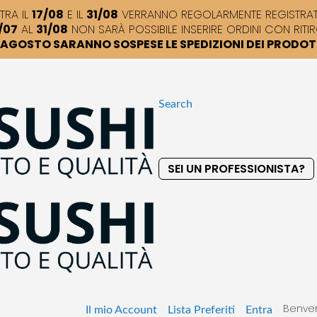
TRA IL
17/08
E IL
31/08
VERRANNO REGOLARMENTE REGISTRATI,
/07
AL
31/08
NON SARÀ POSSIBILE INSERIRE ORDINI CON RITIR
DI AGOSTO SARANNO SOSPESE LE SPEDIZIONI DEI PRODO
Search
SEI UN PROFESSIONISTA?
S
k
i
p
t
o
C
o
Benven
n
Il mio Account
Lista Preferiti
Entra