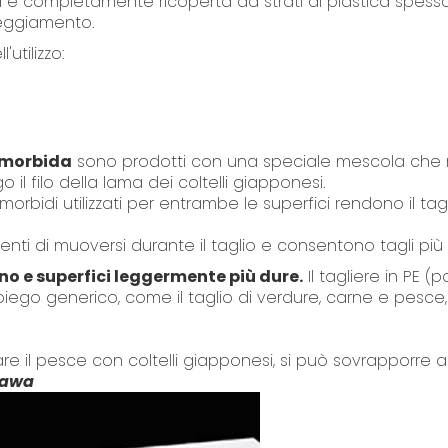
a e completamente ricoperta da strati di plastica spessa.
neggiamento.
utilizzo:
e morbida
sono prodotti con una speciale mescola che 
il filo della lama dei coltelli giapponesi.
morbidi utilizzati per entrambe le superfici rendono il tag
enti di muoversi durante il taglio e consentono tagli più 
no e superfici leggermente più dure.
Il tagliere in PE (p
iego generico, come il taglio di verdure, carne e pesce,
e il pesce con coltelli giapponesi, si può sovrapporre a
gawa