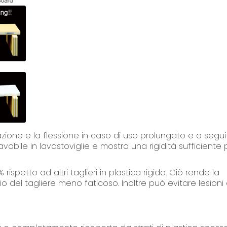
ione e la flessione in caso di uso prolungato e a segui
abile in lavastoviglie e mostra una rigidità sufficiente p
rispetto ad altri taglieri in plastica rigida. Ciò rende la
 del tagliere meno faticoso. Inoltre può evitare lesioni