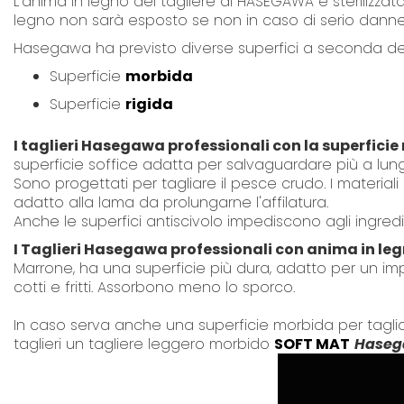
L'anima in legno del tagliere di HASEGAWA è sterilizzat
legno non sarà esposto se non in caso di serio dan
Hasegawa ha previsto diverse superfici a seconda dell'
Superficie
morbida
Superficie
rigida
I taglieri Hasegawa professionali con la superfici
superficie soffice adatta per salvaguardare più a lungo 
Sono progettati per tagliare il pesce crudo. I materiali 
adatto alla lama da prolungarne l'affilatura.
Anche le superfici antiscivolo impediscono agli ingredi
I Taglieri Hasegawa professionali con anima in leg
Marrone, ha una superficie più dura, adatto per un imp
cotti e fritti. Assorbono meno lo sporco.
In caso serva anche una superficie morbida per tagliar
taglieri un tagliere leggero morbido
SOFT MAT
Hase