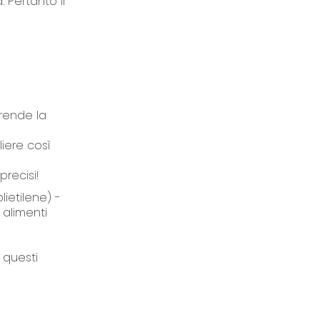
 Pertanto il
rende la
liere così
precisi!
olietilene) -
 alimenti
 questi