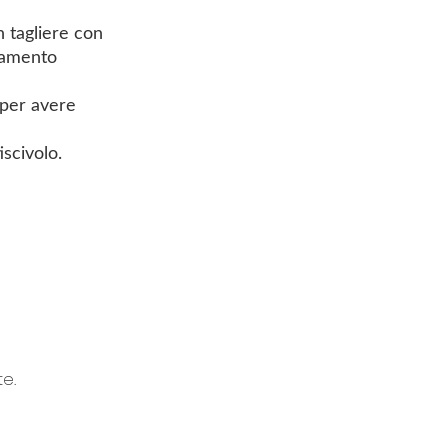
n tagliere con
icamento
o per avere
iscivolo.
te.