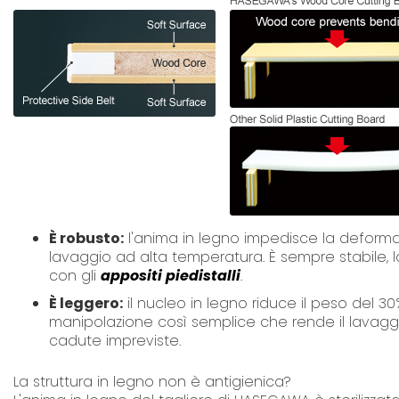
È robusto:
l'anima in legno impedisce la deformaz
lavaggio ad alta temperatura. È sempre stabile, lav
con gli
appositi piedistalli
.
È leggero:
il nucleo in legno riduce il peso del 30% 
manipolazione così semplice che rende il lavaggio
cadute impreviste.
La struttura in legno non è antigienica?