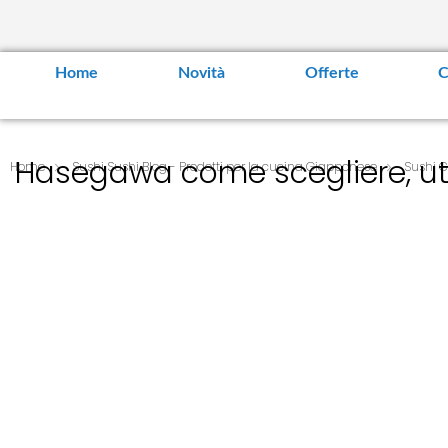
Home
Novità
Offerte
C
Hasegawa come scegliere, util
Home
Sushi Sushi Blog - Prodotti per la cucina Giapponese
Sushi 