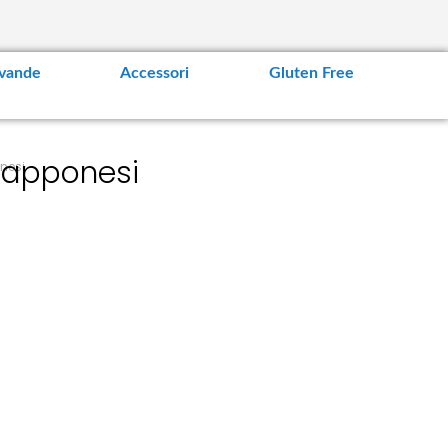
vande
Accessori
Gluten Free
giapponesi
onesi