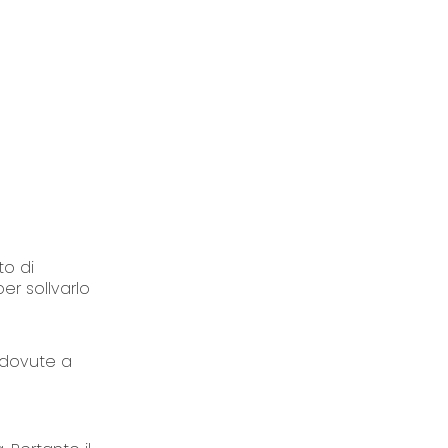
to di
er sollvarlo
 dovute a