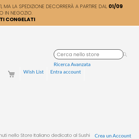
 MA LA SPEDIZIONE DECORRERÀ A PARTIRE DAL
01/09
O IN NEGOZIO.
TTI CONGELATI
S
e
a
Ricerca Avanzata
r
Your Cart
Wish List
Entra
account
c
h
uti nello Store Italiano dedicato al Sushi
Crea un Account