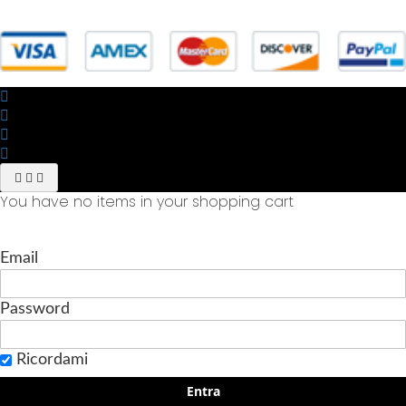
Trigoria,45 Roma P.IVA 11945981006
You have no items in your shopping cart
Email
Password
Ricordami
Entra