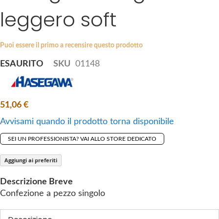
i
leggero soft
e
p
s
t
g
o
a
Puoi essere il primo a recensire questo prodotto
t
l
ESAURITO
SKU
01148
h
l
e
e
b
r
e
y
51,06 €
g
Avvisami quando il prodotto torna disponibile
i
n
SEI UN PROFESSIONISTA? VAI ALLO STORE DEDICATO
n
i
Aggiungi ai preferiti
n
Descrizione Breve
g
Confezione a pezzo singolo
o
f
t