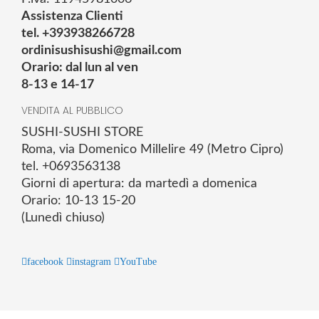
Assistenza Clienti
tel. +393938266728
ordinisushisushi@gmail.com
Orario: dal lun al ven
8-13 e 14-17
VENDITA AL PUBBLICO
SUSHI-SUSHI STORE
Roma, via Domenico Millelire 49 (Metro Cipro)
tel. +0693563138
Giorni di apertura: da martedì a domenica
Orario: 10-13 15-20
(Lunedì chiuso)
facebook
instagram
YouTube
© 2025 Powered by studiofuturoma.com - Sushi-Sushi srl Via di