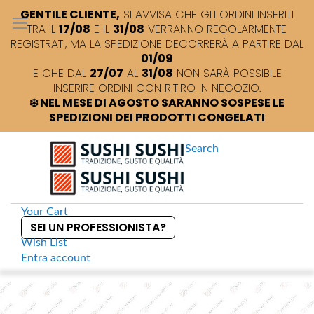
GENTILE CLIENTE,
SI AVVISA CHE GLI ORDINI INSERITI
TRA IL
17/08
E IL
31/08
VERRANNO REGOLARMENTE
REGISTRATI, MA LA SPEDIZIONE DECORRERÀ A PARTIRE DAL
01/09
E CHE DAL
27/07
AL
31/08
NON SARÀ POSSIBILE
INSERIRE ORDINI CON RITIRO IN NEGOZIO.
❄️ NEL MESE DI AGOSTO SARANNO SOSPESE LE
SPEDIZIONI DEI PRODOTTI CONGELATI
Search
Your Cart
SEI UN PROFESSIONISTA?
Wish List
Entra
account
S
k
Home
Hasegawa Tagliere leggero soft
S
i
k