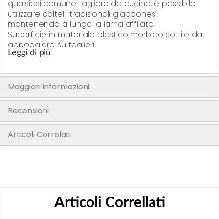
qualsiasi comune tagliere da cucina, è possibile
utilizzare coltelli tradizionali giapponesi,
mantenendo a lungo la lama affilata.
Superficie in materiale plastico morbido sottile da
appoggiare su taglieri
Leggi di più
Dimensione cm 60x30
Superficie morbida che rispetta la lama del coltello
Una superficie antiscivolo aiuta la precisione del
Maggiori informazioni
taglio
Recensioni
Per prolungare la vita della stuoia, pulita e
sanificata bisogna sempre:
Articoli Correlati
Lavare approfonditamente dopo ogni uso,
anche in lavastoviglie
Asciugare perfettamente la stuoia prima di
riporla
Il tagliere morbido è stata prodotta con
Articoli Correllati
materiali speciali, evitare di riporlo piegato
Non utilizzare con materiali duri, o con metodi