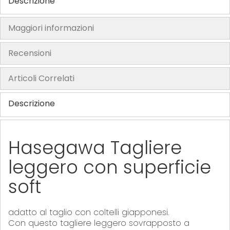
Descrizione
h
e
Maggiori informazioni
i
m
Recensioni
a
g
Articoli Correlati
e
s
Descrizione
g
a
l
Hasegawa Tagliere
l
leggero con superficie
e
r
soft
y
adatto al taglio con coltelli giapponesi.
Con questo tagliere leggero sovrapposto a