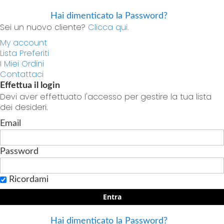
Hai dimenticato la Password?
Sei un nuovo cliente?
Clicca qui.
My account
Lista Preferiti
I Miei Ordini
Contattaci
Effettua il login
Devi aver effettuato l'accesso per gestire la tua lista
dei desideri.
Email
Password
Ricordami
Entra
Hai dimenticato la Password?