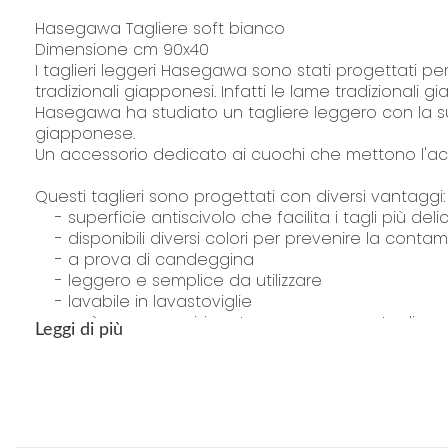
Hasegawa Tagliere soft bianco
Dimensione cm 90x40
I taglieri leggeri Hasegawa sono stati progettati per l'
tradizionali giapponesi. Infatti le lame tradizionali
Hasegawa ha studiato un tagliere leggero con la supe
giapponese.
Un accessorio dedicato ai cuochi che mettono l'acce
Questi taglieri sono progettati con diversi vantaggi:
- superficie antiscivolo che facilita i tagli più delic
- disponibili diversi colori per prevenire la contam
- a prova di candeggina
- leggero e semplice da utilizzare
- lavabile in lavastoviglie
- può essere posizionato su un comune tagliere 
Leggi di più
"Hasegawa produce e distribuisce in Giappone taglie
tanti clienti professionali".
I batteri, i virus, i coli ancora causano gravi malatt
previsto dalle normative HACCP le superfici devono 
In Giappone, gli accessori da cucina Hasegawa sono m