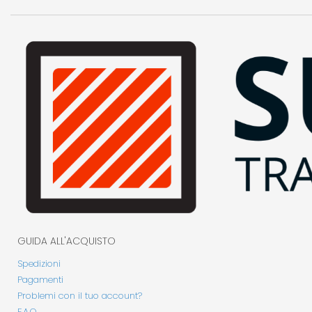
GUIDA ALL'ACQUISTO
Spedizioni
Pagamenti
Problemi con il tuo account?
F.A.Q.