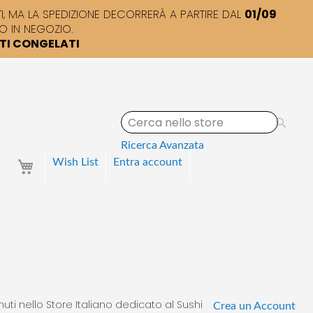
 MA LA SPEDIZIONE DECORRERÀ A PARTIRE DAL
01/09
O IN NEGOZIO.
TTI CONGELATI
S
e
a
Ricerca Avanzata
r
Your Cart
Wish List
Entra
account
c
h
uti nello Store Italiano dedicato al Sushi
Crea un Account