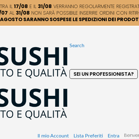
TRA IL
17/08
E IL
31/08
VERRANNO REGOLARMENTE REGISTRATI,
/07
AL
31/08
NON SARÀ POSSIBILE INSERIRE ORDINI CON RITIR
DI AGOSTO SARANNO SOSPESE LE SPEDIZIONI DEI PRODO
Search
SEI UN PROFESSIONISTA?
S
k
i
p
t
o
C
o
Benven
n
Il mio Account
Lista Preferiti
Entra