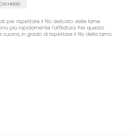
 Correlati
ati per rispettare il filo delicato delle lame
dono più rapidamente l'affilatura. Per questo
cina, in grado di rispettare il filo della lama
ostre vendite, ed i nostri prodotti sono amati da
i devono essere gestiti con cura minuziosa. Come
ria, nella ristorazione, alberghi e laboratori