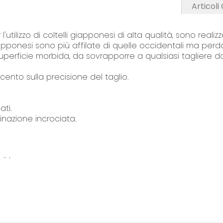
o
Articoli
f
t
utilizzo di coltelli giapponesi di alta qualità, sono realizz
h
 giapponesi sono più affilate di quelle occidentali ma per
e
rficie morbida, da sovrapporre a qualsiasi tagliere da cu
i
m
nto sulla precisione del taglio.
a
g
ati.
e
inazione incrociata.
s
g
a
l
di legno
l
ri da cucina dal 1992, da allora abbiamo sviluppato le n
e
r
ie alimentari. Per prevenire tali malattie, tutti i process
y
essere facilmente sanificabili.
olto apprezzati per i loro vantaggi sulla gestione sanita