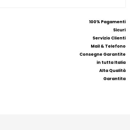
f
f
e
e
r
r
100% Pagamenti
i
i
Sicuri
t
t
i
i
Servizio Clienti
Mail & Telefono
Consegne Garantite
in tutta Italia
Alta Qualità
Garantita