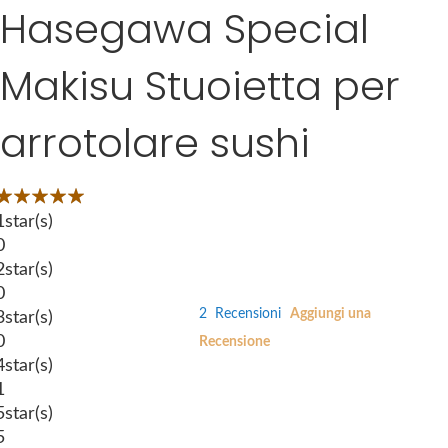
Hasegawa Special
S
g
k
e
i
s
Makisu Stuoietta per
p
g
t
a
arrotolare sushi
o
l
t
l
h
e
Valutazione:
e
r
7
100
 of
1
star(s)
b
y
0
e
2
star(s)
g
0
i
2
Recensioni
Aggiungi una
3
star(s)
n
0
Recensione
n
4
star(s)
i
1
n
5
star(s)
g
5
o