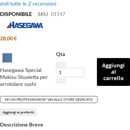
Vedi tutte le 2 recensioni
f
t
DISPONIBILE
SKU
01147
h
e
i
28,00 €
m
a
g
Qta
e
Aggiungi
s
Hasegawa Special
al
g
carrello
Makisu Stuoietta per
a
arrotolare sushi
l
l
SEI UN PROFESSIONISTA? VAI ALLO STORE DEDICATO
e
r
Aggiungi ai preferiti
y
Descrizione Breve