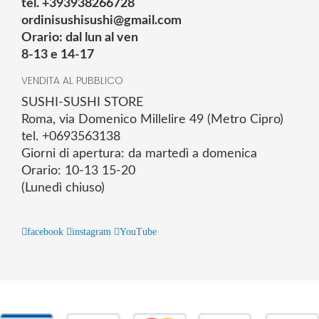
tel. +393938266728
ordinisushisushi@gmail.com
Orario: dal lun al ven
8-13 e 14-17
VENDITA AL PUBBLICO
SUSHI-SUSHI STORE
Roma, via Domenico Millelire 49 (Metro Cipro)
tel. +0693563138
Giorni di apertura: da martedì a domenica
Orario: 10-13 15-20
(Lunedì chiuso)
facebook
instagram
YouTube
© 2025 Powered by studiofuturoma.com - Sushi-Sushi srl Via di
Trigoria,45 Roma P.IVA 11945981006