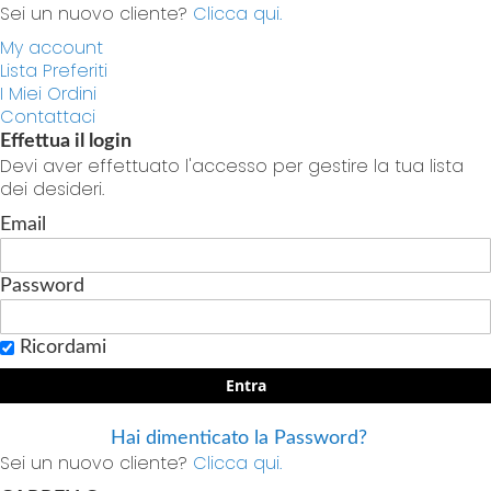
Sei un nuovo cliente?
Clicca qui.
My account
Lista Preferiti
I Miei Ordini
Contattaci
Effettua il login
Devi aver effettuato l'accesso per gestire la tua lista
dei desideri.
Email
Password
Ricordami
Entra
Hai dimenticato la Password?
Sei un nuovo cliente?
Clicca qui.