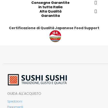
Consegne Garantite
i
i
i
i
in tutta Italia
Alta Qualità
Garantita
Certificazione di Qualità Japanese Food Support
GUIDA ALL'ACQUISTO
Spedizioni
Pagamenti