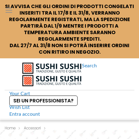
SI AVVISA CHE GLI ORDINI DI PRODOTTI CONGELATI
INSERITI TRA IL 17/8 E IL 31/8, VERRANNO
REGOLARMENTE REGISTRATI, MA LA SPEDIZIONE
PARTIRÀ DAL 1/9 MENTRE I PRODOTTI A
TEMPERATURA AMBIENTE SARANNO
REGOLARMENTE SPEDITI.
DAL 27/7 AL 31/8 NON SI POTRÀ INSERIRE ORDINI
CON RITIRO IN NEGOZIO.
Search
Your Cart
SEI UN PROFESSIONISTA?
Wish List
Entra
account
S
k
Home
Accessori
S
Hasegawa Special Makisu Stuoietta per arrotolare sushi
i