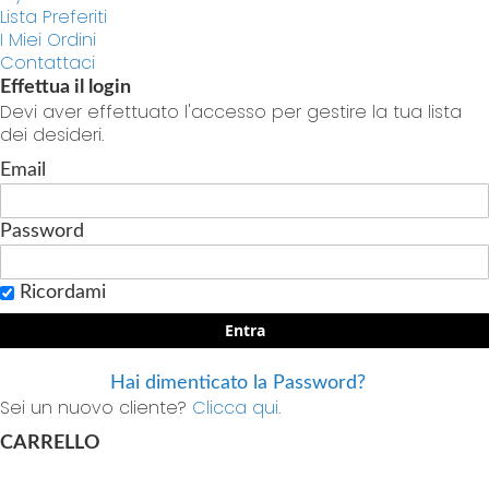
Lista Preferiti
I Miei Ordini
Contattaci
Effettua il login
Devi aver effettuato l'accesso per gestire la tua lista
dei desideri.
Email
Password
Ricordami
Entra
Hai dimenticato la Password?
Sei un nuovo cliente?
Clicca qui.
CARRELLO