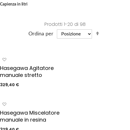
Capienza in litri
Prodotti
1
-
20
di
98
S
Ordina per
e
t
D
A
e
g
s
Hasegawa Agitatore
g
c
manuale stretto
i
e
u
329,40 €
n
n
d
g
i
i
A
a
n
g
Hasegawa Miscelatore
i
g
g
manuale in resina
p
i
D
r
u
329,40 €
i