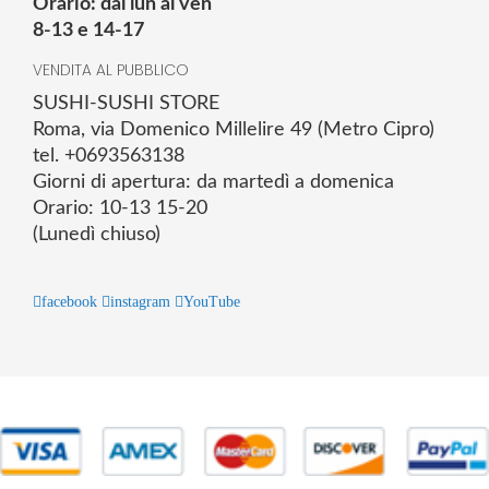
Orario: dal lun al ven
8-13 e 14-17
VENDITA AL PUBBLICO
SUSHI-SUSHI STORE
Roma, via Domenico Millelire 49 (Metro Cipro)
tel. +0693563138
Giorni di apertura: da martedì a domenica
Orario: 10-13 15-20
(Lunedì chiuso)
facebook
instagram
YouTube
© 2025 Powered by studiofuturoma.com - Sushi-Sushi srl Via di
Trigoria,45 Roma P.IVA 11945981006