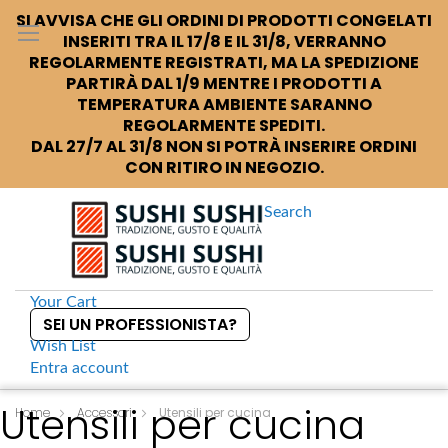
SI AVVISA CHE GLI ORDINI DI PRODOTTI CONGELATI
INSERITI TRA IL 17/8 E IL 31/8, VERRANNO
REGOLARMENTE REGISTRATI, MA LA SPEDIZIONE
PARTIRÀ DAL 1/9 MENTRE I PRODOTTI A
TEMPERATURA AMBIENTE SARANNO
REGOLARMENTE SPEDITI.
DAL 27/7 AL 31/8 NON SI POTRÀ INSERIRE ORDINI
CON RITIRO IN NEGOZIO.
Search
Your Cart
SEI UN PROFESSIONISTA?
Wish List
Entra
account
S
Utensili per cucina
k
Home
Accessori
Utensili per cucina
i