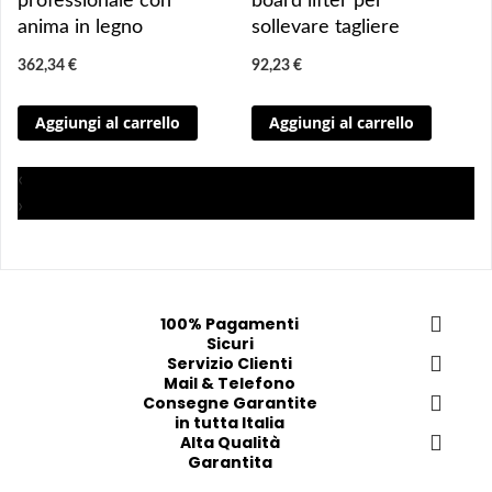
professionale con
board lifter per
i
i
i
i
anima in legno
sollevare tagliere
u
u
u
u
362,34 €
92,23 €
n
n
n
n
g
g
g
g
Aggiungi al carrello
Aggiungi al carrello
i 
i 
i
i
a
a
a
a
i 
i 
i
i
‹
p
p
p
p
›
r
r
r
r
e
e
e
e
f
f
f
f
e
e
e
e
100% Pagamenti
r
r
r
r
Sicuri
i
i
Servizio Clienti
i
i
Mail & Telefono
t
t
t
t
Consegne Garantite
i
i
i
i
in tutta Italia
Alta Qualità
Garantita