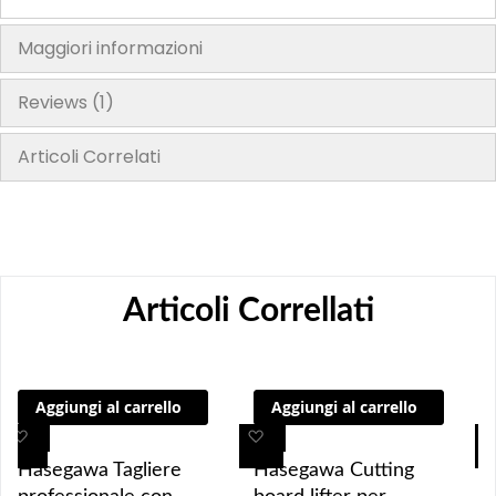
Maggiori informazioni
Reviews
1
Articoli Correlati
Articoli Correllati
Aggiungi al carrello
Aggiungi al carrello
A
A
A
A
g
g
g
g
Hasegawa Tagliere
Hasegawa Cutting
g
g
g
g