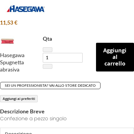
f
t
h
11,53 €
e
i
Qta
m
a
Aggiungi
Hasegawa
al
g
carrello
Spugnetta
e
abrasiva
s
g
a
SEI UN PROFESSIONISTA? VAI ALLO STORE DEDICATO
l
Aggiungi ai preferiti
l
e
Descrizione Breve
r
Confezione a pezzo singolo
y