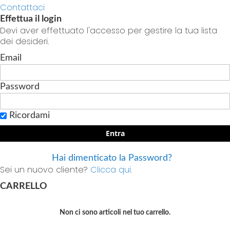
Contattaci
Effettua il login
Devi aver effettuato l'accesso per gestire la tua lista
dei desideri.
Email
Password
Ricordami
Entra
Hai dimenticato la Password?
Sei un nuovo cliente?
Clicca qui.
CARRELLO
Non ci sono articoli nel tuo carrello.