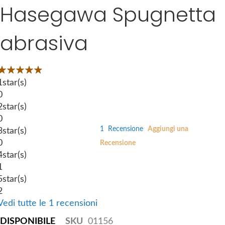
Hasegawa Spugnetta
S
g
k
e
i
s
abrasiva
p
g
t
a
o
l
Valutazione:
t
l
3
100
 of
1
star(s)
h
e
0
e
r
2
star(s)
b
y
0
e
1
Recensione
Aggiungi una
3
star(s)
g
0
Recensione
i
4
star(s)
n
1
n
5
star(s)
i
2
n
Vedi tutte le 1 recensioni
g
DISPONIBILE
SKU
01156
o