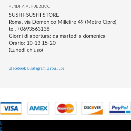
VENDITA AL PUBBLICO
SUSHI-SUSHI STORE
Roma, via Domenico Millelire 49 (Metro Cipro)
tel. +0693563138
Giorni di apertura: da martedì a domenica
Orario: 10-13 15-20
(Lunedì chiuso)
facebook
instagram
YouTube
© 2025 Powered by studiofuturoma.com - Sushi-Sushi srl Via di
Trigoria,45 Roma P.IVA 11945981006