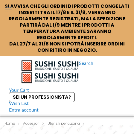
SI AVVISA CHE GLI ORDINI DI PRODOTTI CONGELATI
INSERITI TRA IL 17/8 E IL 31/8, VERRANNO
REGOLARMENTE REGISTRATI, MA LA SPEDIZIONE
PARTIRÀ DAL 1/9 MENTRE I PRODOTTI A
TEMPERATURA AMBIENTE SARANNO
REGOLARMENTE SPEDITI.
DAL 27/7 AL 31/8 NON SI POTRÀ INSERIRE ORDINI
CON RITIRO IN NEGOZIO.
Search
Your Cart
SEI UN PROFESSIONISTA?
Wish List
Entra
account
S
k
Home
Accessori
Utensili per cucina
S
Hasegawa Spugnetta abrasiva
i