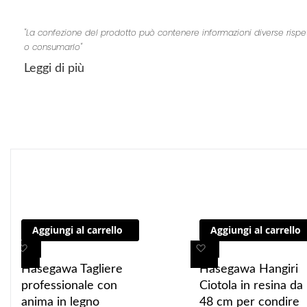
"La confezione del prodotto può contenere informazioni diverse rispetto 
o consumarlo"
Leggi di più
Aggiungi al carrello
Aggiungi al carrello
A
A
A
A
g
g
g
g
Hasegawa Tagliere
Hasegawa Hangiri
g
g
g
g
professionale con
Ciotola in resina da
i
i
i
i
anima in legno
48 cm per condire