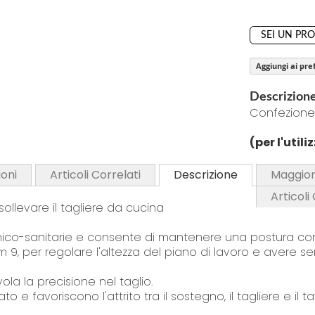
i
n
SEI UN PR
g
o
Aggiungi ai pref
f
t
Descrizion
Confezione
h
e
(per l'util
i
m
oni
Articoli Correlati
Descrizione
Maggior
a
Articoli
g
ollevare il tagliere da cucina
e
s
enico-sanitarie e consente di mantenere una postura cor
g
m 9, per regolare l'altezza del piano di lavoro e avere se
a
ola la precisione nel taglio.
l
e favoriscono l'attrito tra il sostegno, il tagliere e il ta
l