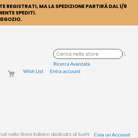
TE REGISTRATI, MA LA SPEDIZIONE PARTIRÀ DAL 1/9
ENTE SPEDITI.
 NEGOZIO.
S
e
a
Ricerca Avanzata
r
Your Cart
Wish List
Entra
account
c
h
uti nello Store Italiano dedicato al Sushi
Crea un Account