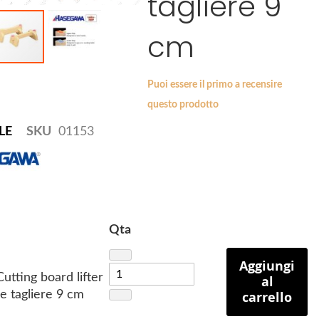
tagliere 9
cm
Puoi essere il primo a recensire
questo prodotto
LE
SKU
01153
Qta
Aggiungi
tting board lifter
al
re tagliere 9 cm
carrello