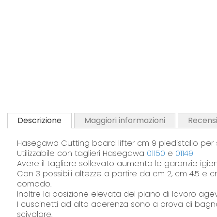
Descrizione
Maggiori informazioni
Recensi
Hasegawa Cutting board lifter cm 9 piedistallo per s
Utilizzabile con taglieri Hasegawa
01150
e
01149
Avere il tagliere sollevato aumenta le garanzie igi
Con 3 possibili altezze a partire da cm 2, cm 4,5 e c
comodo.
Inoltre la posizione elevata del piano di lavoro agev
I cuscinetti ad alta aderenza sono a prova di bagnato 
scivolare.