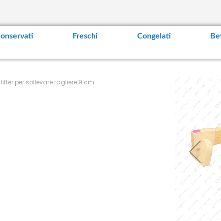
t
e
n
t
onservati
Freschi
Congelati
Be
fter per sollevare tagliere 9 cm
S
k
i
p
t
o
t
h
e
e
n
d