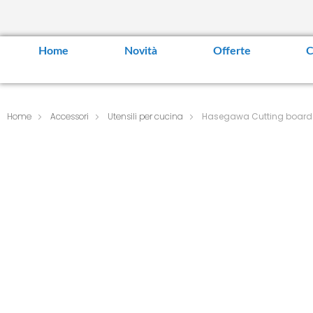
Home
Novità
Offerte
C
Home
Accessori
Utensili per cucina
Hasegawa Cutting board li