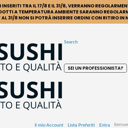
 INSERITI TRA IL 17/8 E IL 31/8, VERRANNO REGOLARMEN
DOTTI A TEMPERATURA AMBIENTE SARANNO REGOLARM
 AL 31/8 NON SI POTRÀ INSERIRE ORDINI CON RITIRO IN
Search
SEI UN PROFESSIONISTA?
S
k
i
p
t
o
C
o
Benven
n
Il mio Account
Lista Preferiti
Entra