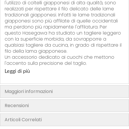
l'utilizzo di coltelli giapponesi di alta qualità, sono
realizzati per rispettare il filo delicato delle lame
tradizionali giapponesi. Infatti le lame tradizionali
giapponesi sono più affilate di quelle occidentali
ma perdono più rapidamente l'affilatura. Per
questo Hasegawa ha studiato un tagliere leggero
con la superficie morbida, da sovrapporre a
qualsiasi tagliere da cucina, in grado di rispettare il
filo della lama giapponese.
Un accessorio dedicato ai cuochi che mettono
l'accento sulla precisione del taglio.
Leggi di più
Questi taglieri sono progettati con diversi vantaggi:
- superficie antiscivolo che facilita i tagli più
delicati.
Maggiori informazioni
- disponibili diversi colori per prevenire la
contaminazione incrociata.
- a prova di candeggina
Recensioni
- leggero e semplice da utilizzare
- lavabile in lavastoviglie
Articoli Correlati
- può essere posizionato su un comune tagliere