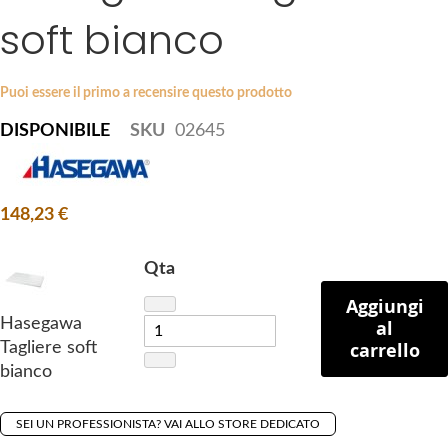
i
soft bianco
e
p
s
t
g
o
a
Puoi essere il primo a recensire questo prodotto
t
l
DISPONIBILE
SKU
02645
h
l
e
e
b
r
e
y
148,23 €
g
i
Qta
n
n
Aggiungi
Hasegawa
al
i
carrello
Tagliere soft
n
bianco
g
o
f
SEI UN PROFESSIONISTA? VAI ALLO STORE DEDICATO
t