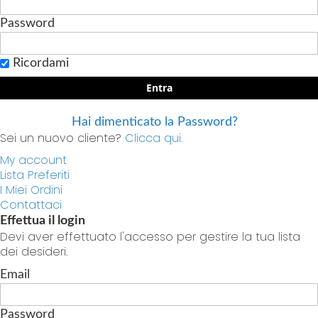
Password
Ricordami
Entra
Hai dimenticato la Password?
Sei un nuovo cliente?
Clicca qui.
My account
Lista Preferiti
I Miei Ordini
Contattaci
Effettua il login
Devi aver effettuato l'accesso per gestire la tua lista
dei desideri.
Email
Password