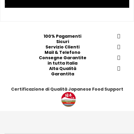
p
p
p
p
›
r
r
r
r
e
e
e
e
f
f
f
f
e
e
e
e
100% Pagamenti
r
r
r
r
Sicuri
i
i
Servizio Clienti
i
i
Mail & Telefono
t
t
t
t
Consegne Garantite
i
i
i
i
in tutta Italia
Alta Qualità
Garantita
Certificazione di Qualità Japanese Food Support