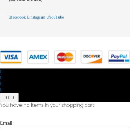
facebook
instagram
YouTube
© 2025 Powered by studiofuturoma.com - Sushi-Sushi srl Via di
Trigoria,45 Roma P.IVA 11945981006
You have no items in your shopping cart
Email