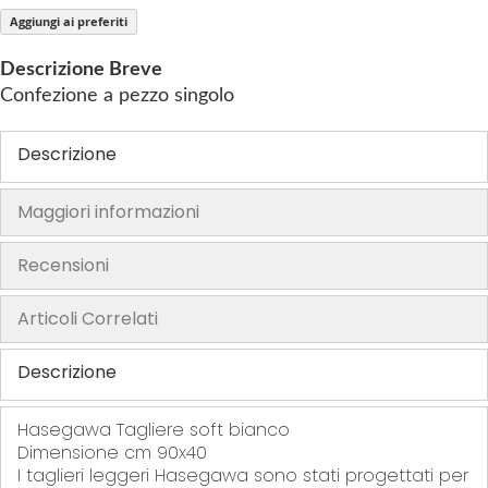
Aggiungi ai preferiti
h
e
Descrizione Breve
i
Confezione a pezzo singolo
m
a
Descrizione
g
e
s
Maggiori informazioni
g
a
Recensioni
l
l
Articoli Correlati
e
r
Descrizione
y
Hasegawa Tagliere soft bianco
Dimensione cm 90x40
I taglieri leggeri Hasegawa sono stati progettati per