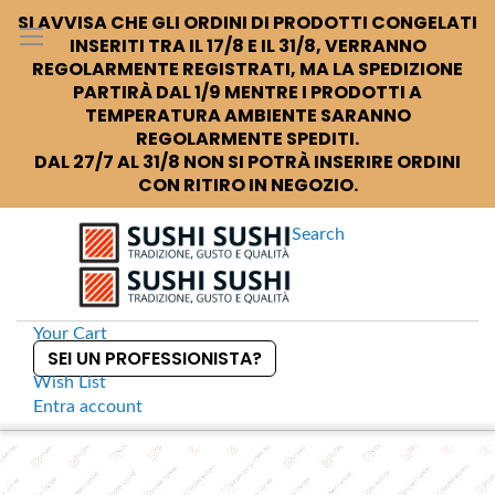
SI AVVISA CHE GLI ORDINI DI PRODOTTI CONGELATI
INSERITI TRA IL 17/8 E IL 31/8, VERRANNO
REGOLARMENTE REGISTRATI, MA LA SPEDIZIONE
PARTIRÀ DAL 1/9 MENTRE I PRODOTTI A
TEMPERATURA AMBIENTE SARANNO
REGOLARMENTE SPEDITI.
DAL 27/7 AL 31/8 NON SI POTRÀ INSERIRE ORDINI
CON RITIRO IN NEGOZIO.
Search
Your Cart
SEI UN PROFESSIONISTA?
Wish List
Entra
account
S
k
Home
Hasegawa Tagliere soft bianco
S
i
k