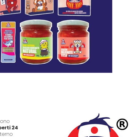
sono
erti 24
nterno