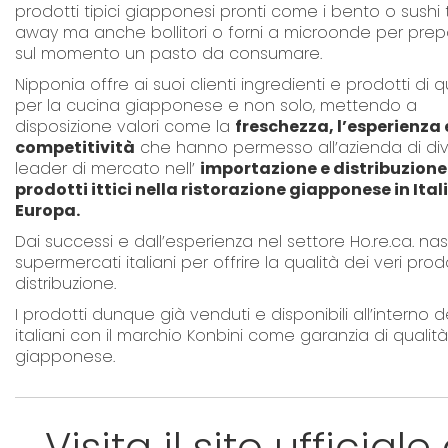
prodotti tipici giapponesi pronti come i bento o sushi
away ma anche bollitori o forni a microonde per prep
sul momento un pasto da consumare.
Nipponia offre ai suoi clienti ingredienti e prodotti di q
per la cucina giapponese e non solo, mettendo a
disposizione valori come la
freschezza, l’esperienza 
competitività
che hanno permesso all’azienda di di
leader di mercato nell’
importazione e distribuzione
prodotti ittici nella ristorazione giapponese in Itali
Europa.
Dai successi e dall’esperienza nel settore Ho.re.ca. n
supermercati italiani per offrire la qualità dei veri pr
distribuzione.
I prodotti dunque già venduti e disponibili all’interno
italiani con il marchio Konbini come garanzia di qualit
giapponese.
Visita il sito ufficial