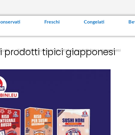
t
e
n
t
onservati
Freschi
Congelati
Be
di prodotti tipici giapponesi
Sushi
Konbini: la nuova linea retail di prodotti tipici giapponesi