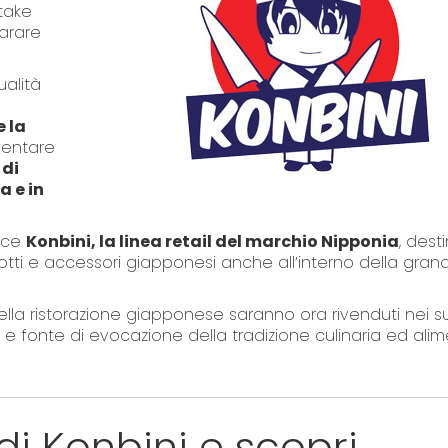
 take
arare
ualità
e la
ventare
 di
a e in
asce
Konbini, la linea retail del marchio Nipponia
, dest
odotti e accessori giapponesi anche all’interno della gran
 della ristorazione giapponese saranno ora rivenduti nei 
à e fonte di evocazione della tradizione culinaria ed ali
e di Konbini e scopri