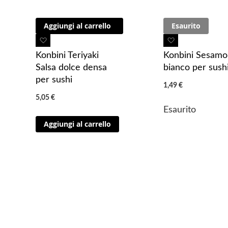
Aggiungi al carrello
Esaurito
A
A
g
g
Konbini Teriyaki
Konbini Sesamo
g
g
Salsa dolce densa
bianco per sush
i
i
per sushi
1,49 €
u
u
5,05 €
n
n
Esaurito
g
g
Aggiungi al carrello
i
i
a
a
i
i
p
p
r
r
e
e
f
f
e
e
r
r