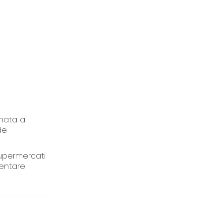
inata ai
de
supermercati
mentare