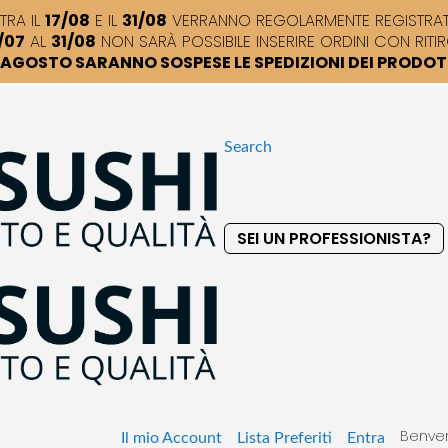
TRA IL
17/08
E IL
31/08
VERRANNO REGOLARMENTE REGISTRATI,
/07
AL
31/08
NON SARÀ POSSIBILE INSERIRE ORDINI CON RITIR
DI AGOSTO SARANNO SOSPESE LE SPEDIZIONI DEI PRODO
Search
SEI UN PROFESSIONISTA?
S
k
i
p
t
o
C
o
Benven
n
Il mio Account
Lista Preferiti
Entra