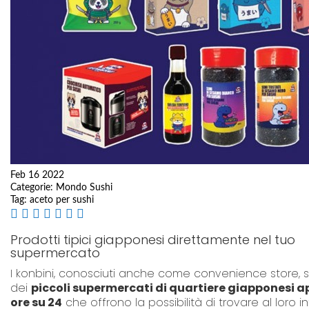
Feb 16 2022
Categorie:
Mondo Sushi
Tag:
aceto per sushi
Prodotti tipici giapponesi direttamente nel tuo
supermercato
I konbini, conosciuti anche come convenience store, 
dei
piccoli supermercati di quartiere giapponesi ap
ore su 24
che offrono la possibilità di trovare al loro i