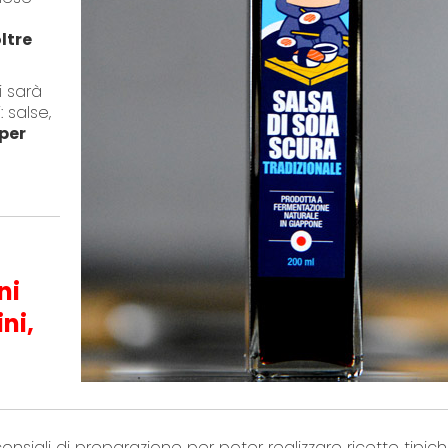
ltre
i sarà
 salse,
per
ni
ni,
consigli di preparazione per poter realizzare ricette tipic