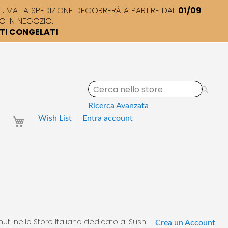
 MA LA SPEDIZIONE DECORRERÀ A PARTIRE DAL
01/09
O IN NEGOZIO.
TTI CONGELATI
S
e
a
Ricerca Avanzata
r
Your Cart
Wish List
Entra
account
c
h
uti nello Store Italiano dedicato al Sushi
Crea un Account