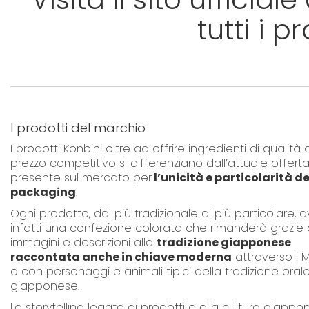
tutti i p
I prodotti del marchio
I prodotti Konbini oltre ad offrire ingredienti di qualità
prezzo competitivo si differenziano dall’attuale offert
presente sul mercato per
l’unicità e particolarità de
packaging
.
Ogni prodotto, dal più tradizionale al più particolare, a
infatti una confezione colorata che rimanderà grazie
immagini e descrizioni alla
tradizione giapponese
raccontata anche in chiave moderna
attraverso i
o con personaggi e animali tipici della tradizione oral
giapponese.
Lo storytelling legato ai prodotti e alla cultura giapp