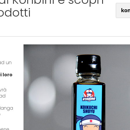
rodotti
kon
 ad un
a
i loro
vrà
 ad
 Manga
e
onese