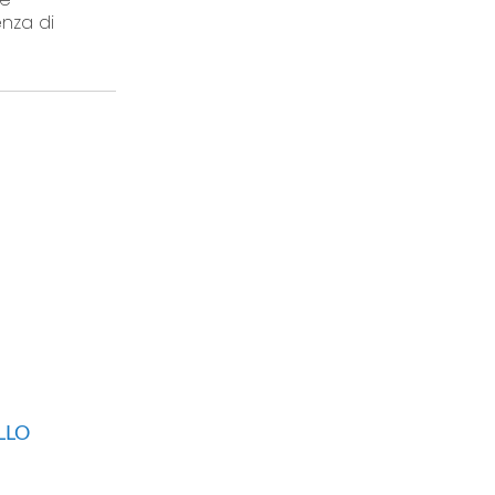
enza di
LLO