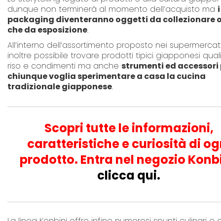
dunque non terminerà al momento dell’acquisto ma
i
packaging diventeranno oggetti da collezionare o
che da esposizione
.
All’interno dell’assortimento proposto nei supermercat
inoltre possibile trovare prodotti tipici giapponesi quali:
riso e condimenti ma anche
strumenti ed accessori 
chiunque voglia sperimentare a casa la cucina
tradizionale giapponese
.
Scopri tutte le informazioni,
caratteristiche e curiosità di og
prodotto. Entra nel negozio Konbi
clicca qui.
La linea Konbini offre infine numerosi spunti culinari e 