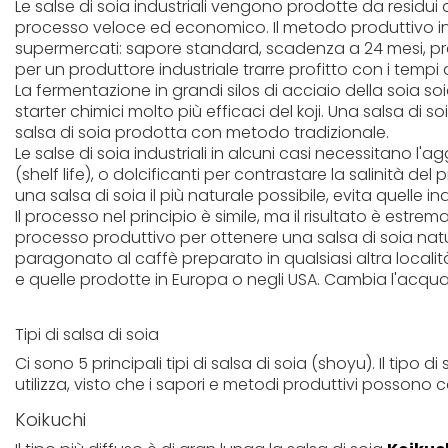
Le salse di soia industriali vengono prodotte da residui d
processo veloce ed economico. Il metodo produttivo in
supermercati: sapore standard, scadenza a 24 mesi, prez
per un produttore industriale trarre profitto con i tempi 
La fermentazione in grandi silos di acciaio della soia s
starter chimici molto più efficaci del koji. Una salsa di 
salsa di soia prodotta con metodo tradizionale.
Le salse di soia industriali in alcuni casi necessitano l'a
(shelf life), o dolcificanti per contrastare la salinità de
una salsa di soia il più naturale possibile, evita quelle indu
Il processo nel principio è simile, ma il risultato è est
processo produttivo per ottenere una salsa di soia natur
paragonato al caffè preparato in qualsiasi altra locali
e quelle prodotte in Europa o negli USA. Cambia l'acqua, l
Tipi di salsa di soia
Ci sono 5 principali tipi di salsa di soia (shoyu). Il tipo di 
utilizza, visto che i sapori e metodi produttivi possono
Koikuchi