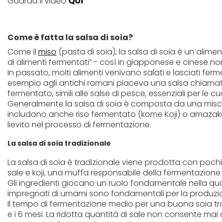
Guarda il video
QUI
Come è fatta la salsa di soia?
Come il
miso
(pasta di soia), la salsa di soia è un aliment
di alimenti fermentati” - così in giapponese e cinese non
In passato, molti alimenti venivano salati e lasciati fe
esempio agli antichi romani piaceva una salsa chiama
fermentato, simili alle salse di pesce, essenziali per le c
Generalmente la salsa di soia è composta da una miscela d
includono anche riso fermentato (kome Koji) o amazake pe
lievito nel processo di fermentazione.
La salsa di soia tradizionale
La salsa di soia è tradizionale viene prodotta con pochi 
sale e koji, una muffa responsabile della fermentazione
Gli ingredienti giocano un ruolo fondamentale nella qual
impregnati di umami sono fondamentali per la produzione
Il tempo di fermentazione medio per una buona soia tr
e i 6 mesi. La ridotta quantità di sale non consente ma