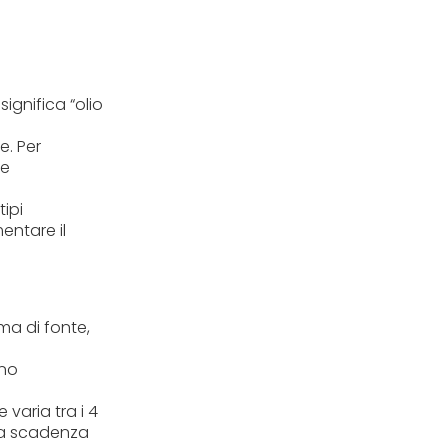
significa “olio
e. Per
ce
tipi
entare il
ima di fonte,
gno
varia tra i 4
una scadenza