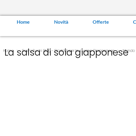
Home
Novità
Offerte
C
La salsa di soia giapponese
Home
Sushi Sushi Blog - Prodotti per la cucina Giapponese
Mondo 