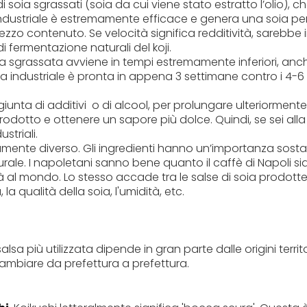
i soia sgrassati (soia da cui viene stato estratto l’olio), c
dustriale è estremamente efficace e genera una soia perf
zo contenuto. Se velocità significa redditività, sarebbe 
di fermentazione naturali del koji.
oia sgrassata avviene in tempi estremamente inferiori, anc
soia industriale è pronta in appena 3 settimane contro i 4-6
ggiunta di additivi o di alcool, per prolungare ulteriormente
l prodotto e ottenere un sapore più dolce. Quindi, se sei alla
striali.
remamente diverso. Gli ingredienti hanno un’importanza sosta
ale. I napoletani sanno bene quanto il caffè di Napoli sia
tà al mondo. Lo stesso accade tra le salse di soia prodot
a qualità della soia, l'umidità, etc.
salsa più utilizzata dipende in gran parte dalle origini territor
 cambiare da prefettura a prefettura.