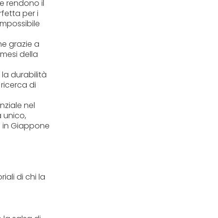
he rendono il
etta per i
impossibile
he grazie a
 mesi della
 la durabilità
 ricerca di
nziale nel
 unico,
te in Giappone
iali di chi la