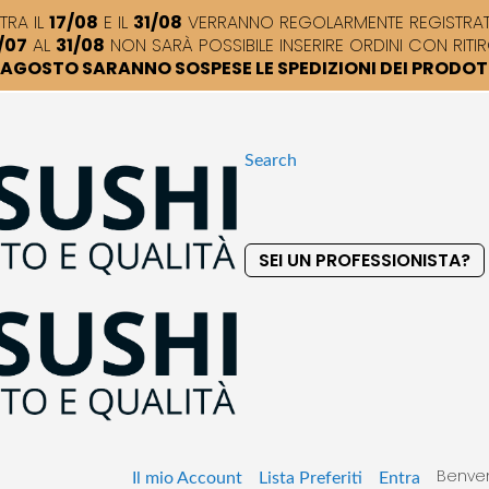
TRA IL
17/08
E IL
31/08
VERRANNO REGOLARMENTE REGISTRATI,
/07
AL
31/08
NON SARÀ POSSIBILE INSERIRE ORDINI CON RITIR
DI AGOSTO SARANNO SOSPESE LE SPEDIZIONI DEI PRODO
Search
SEI UN PROFESSIONISTA?
S
k
i
p
t
o
C
o
Benven
n
Il mio Account
Lista Preferiti
Entra