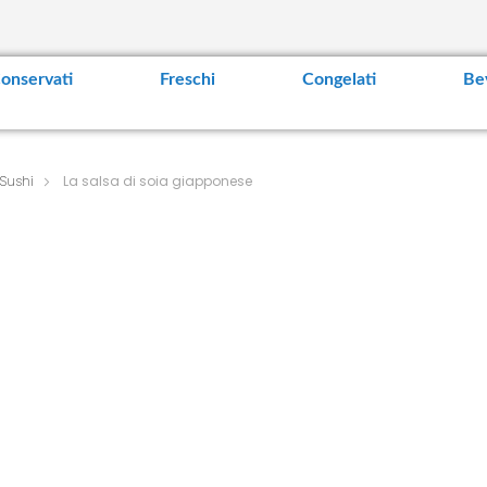
t
e
n
t
onservati
Freschi
Congelati
Be
Sushi
La salsa di soia giapponese