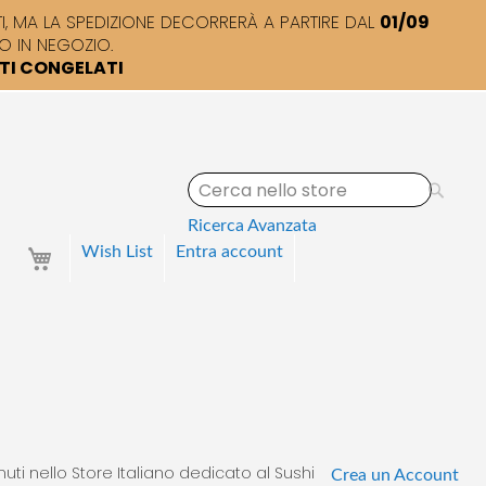
 MA LA SPEDIZIONE DECORRERÀ A PARTIRE DAL
01/09
O IN NEGOZIO.
TTI CONGELATI
S
e
a
Ricerca Avanzata
r
Your Cart
Wish List
Entra
account
c
h
uti nello Store Italiano dedicato al Sushi
Crea un Account