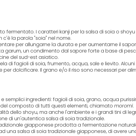
o fermentato. I caratteri kanji per la salsa di soia o shoyu 
 c'è la parola "soia" nel nome.
rmentare per allungarne la durata e per aumentarne il sapor
ta garum, un condimento dal sapore forte a base di pes
ucine del sud-est asiatico.
i fagioli di soia, frumento, acqua, sale e lievito. Alcuni 
r dolcificare. Il grano e/o il riso sono necessari per alim
e semplici ingredienti: fagioli di soia, grano, acqua puriss
 del composto di tutti questi elementi, chiamato
moromi
.
ità dello shoyu, ma anche l'ambiente e i grandi tini di le
 di un'autentica salsa di soia tradizionale.
adizionale giapponese prodotta a fermentazione naturale 
i ad una salsa di soia tradizionale giapponese, di avere 